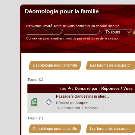
Déontologie pour la famille
Bienvenue,
Invité
. Merci de
vous connecter
ou de
vous inscrire
.
Connexion avec identifiant, mot de passe et durée de la session
»
Déontologie pour la famille
Les forums de discussion
Pages: [
1
]
Titre
/
Démarré par
-
Réponses
/
Vues
Passagers clandestins in utero...
Démarré par
Jacques
74271 Vues and 0 Réponses
Pages: [
1
]
»
Déontologie pour la famille
Les forums de discussion