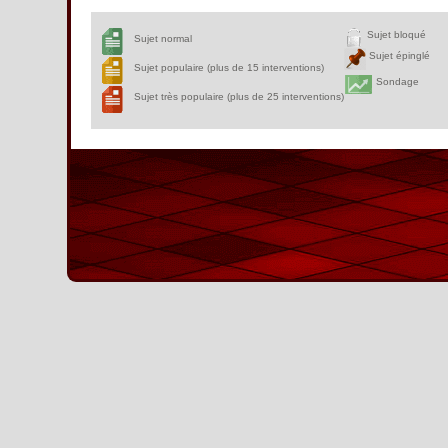
Sujet bloqué
Sujet normal
Sujet épinglé
Sujet populaire (plus de 15 interventions)
Sondage
Sujet très populaire (plus de 25 interventions)