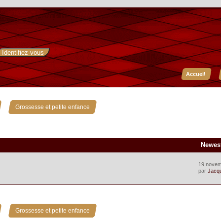
Accueil
»
Grossesse et petite enfance
Newes
19 novem
par
Jacq
»
Grossesse et petite enfance