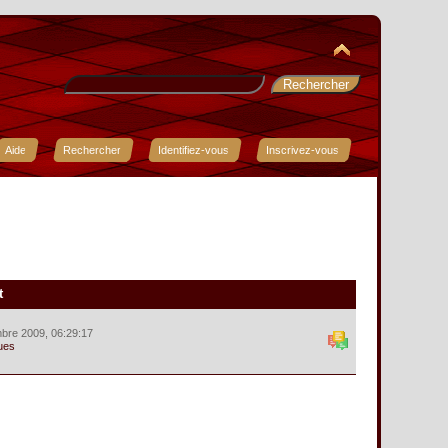
Aide
Rechercher
Identifiez-vous
Inscrivez-vous
t
bre 2009, 06:29:17
ues