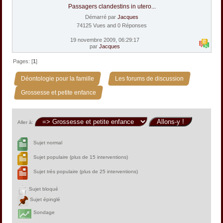
Passagers clandestins in utero...
Démarré par
Jacques
74125 Vues and 0 Réponses
19 novembre 2009, 06:29:17
par
Jacques
Pages: [
1
]
»
»
Déontologie pour la famille
Les forums de discussion
Grossesse et petite enfance
Aller à:
Sujet normal
Sujet populaire (plus de 15 interventions)
Sujet très populaire (plus de 25 interventions)
Sujet bloqué
Sujet épinglé
Sondage