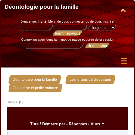
Déontologie pour la famille
Bienvenue,
Invité
. Merci de
vous connecter
ou de
vous inscrire
.
Connexion avec identifiant, mot de passe et durée de la session
»
»
Déontologie pour la famille
Les forums de discussion
Grossesse et petite enfance
Pages: [
1
]
Titre
/
Démarré par
-
Réponses
/
Vues