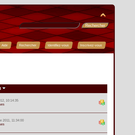
Aide
Rechercher
Identifiez-vous
Inscrivez-vous
t
012, 10:14:35
ues
e 2011, 11:34:00
ues