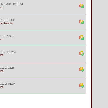
mbre 2011, 12:13:14
ues
011, 10:04:32
ose blanche
11, 10:50:02
ues
010, 01:47:33
ues
010, 03:16:55
ues
010, 08:03:10
ues