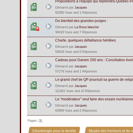
Propositions à l'équipe qui reprendra Québec-Pol
Démarré par
Jacques
55280 Vues and 1 Réponses
Du bienfait des grandes purges :
Démarré par
La Rose blanche
90419 Vues and 7 Réponses
Charte, quelques défaillance héritées.
Démarré par
Jacques
50628 Vues and 0 Réponses
Cadeau pour Darwin 200 ans : Conciliation évol
Démarré par
Jacques
57278 Vues and 1 Réponses
Le grand chef de QP poursuit sa guerre de religi
Démarré par
Jacques
111961 Vues and 10 Réponses
Le "modérateur" veut faire des essais nucléaires.
Démarré par
Jacques
63899 Vues and 2 Réponses
Pages: [
1
]
»
Déontologie pour la famille
Musée des horreurs et de la