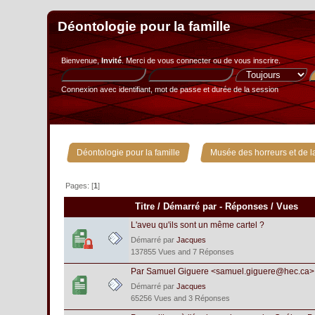
Déontologie pour la famille
Bienvenue,
Invité
. Merci de
vous connecter
ou de
vous inscrire
.
Connexion avec identifiant, mot de passe et durée de la session
»
Déontologie pour la famille
Musée des horreurs et de la
Pages: [
1
]
Titre
/
Démarré par
-
Réponses
/
Vues
L'aveu qu'ils sont un même cartel ?
Démarré par
Jacques
137855 Vues and 7 Réponses
Par Samuel Giguere <samuel.giguere@hec.ca>, 
Démarré par
Jacques
65256 Vues and 3 Réponses