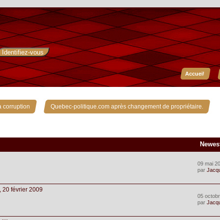
Accueil
»
 corruption
Quebec-politique.com après changement de propriétaire.
Newes
09 mai 2
par
Jacq
20 février 2009
05 octobr
par
Jacq