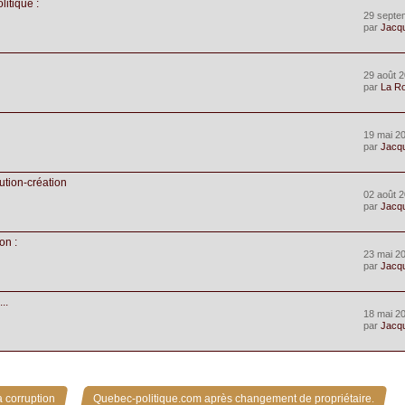
itique :
29 septe
par
Jacq
29 août 2
par
La R
19 mai 20
par
Jacq
ution-création
02 août 2
par
Jacq
on :
23 mai 2
par
Jacq
..
18 mai 2
par
Jacq
»
 corruption
Quebec-politique.com après changement de propriétaire.