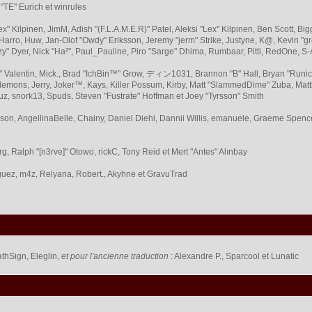
 "TE" Eurich et winrules
Lex" Kilpinen, JimM, Adish "(F.L.A.M.E.R)" Patel, Aleksi "Lex" Kilpinen, Ben Scott,
arro, Huw, Jan-Olof "Owdy" Eriksson, Jeremy "jerm" Strike, Justyne, K@, Kevin "grey
Fizzy" Dyer, Nick "Ha²", Paul_Pauline, Piro "Sarge" Dhima, Rumbaar, Pitti, RedOne,
Valentin, Mick., Brad "IchBin™" Grow, ディン1031, Brannon "B" Hall, Bryan "Runic"
lemons, Jerry, Joker™, Kays, Killer Possum, Kirby, Matt "SlammedDime" Zuba, Ma
ouz, snork13, Spuds, Steven "Fustrate" Hoffman et Joey "Tyrsson" Smith
erson, AngellinaBelle, Chainy, Daniel Diehl, Dannii Willis, emanuele, Graeme Spen
, Ralph "[n3rve]" Otowo, rickC, Tony Reid et Mert "Antes" Alınbay
uez, m4z, Relyana, Robert., Akyhne et GravuTrad
thSign, Eleglin,
et pour l'ancienne traduction
: Alexandre P., Sparcool et Lunatic