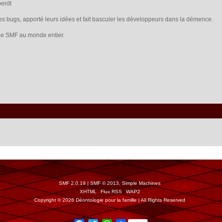
berdt
les bugs, apporté leurs idées et fait basculer les développeurs dans la démence.
s de SMF au monde entier.
SMF 2.0.19
|
SMF © 2013
,
Simple Machines
XHTML
Flux RSS
WAP2
Copyright © 2026 Déontologie pour la famille | All Rights Reserved