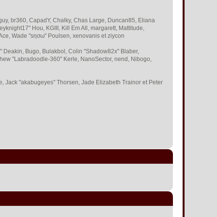
 Bigguy, br360, CapadY, Chalky, Chas Large, Duncan85, Eliana
knight17" Hou, KGIII, Kill Em All, margarett, Mattitude,
 S-Ace, Wade "sησω" Poulsen, xenovanis et ziycon
 Deakin, Bugo, Bulakbol, Colin "Shadow82x" Blaber,
tthew "Labradoodle-360" Kerle, NanoSector, nend, Nibogo,
ce, Jack "akabugeyes" Thorsen, Jade Elizabeth Trainor et Peter