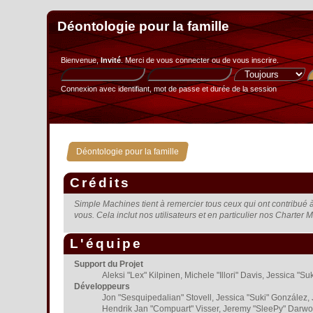
Déontologie pour la famille
Bienvenue,
Invité
. Merci de
vous connecter
ou de
vous inscrire
.
Connexion avec identifiant, mot de passe et durée de la session
Déontologie pour la famille
Crédits
Simple Machines tient à remercier tous ceux qui ont contribué à 
vous. Cela inclut nos utilisateurs et en particulier nos Charter M
L'équipe
Support du Projet
Aleksi "Lex" Kilpinen, Michele "Illori" Davis, Jessica
Développeurs
Jon "Sesquipedalian" Stovell, Jessica "Suki" González,
Hendrik Jan "Compuart" Visser, Jeremy "SleePy" Darwo