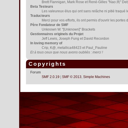
Brett Flannigan, Mark Rose et René-Gilles "Nao 尚" De
Beta Testeurs
Les valeureux élus qui ont sans relâche ni pitié traqué 
Traducteurs
Merci pour vos efforts, ils ont permis d'ouvrir les porte
Père Fondateur de SMF
Unknown W. "[Unknown]" Brackets
Gestionnaires originels du Projet
Jeff Lewis, Joseph Fung et David Recordon
In loving memory of
Crip, K@, metallica48423 et Paul_Pauline
Et à tous ceux que nous avons oubliés : merci !
Copyrights
Forum
SMF 2.0.19
|
SMF © 2013
,
Simple Machines