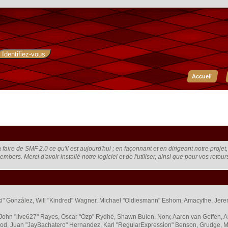
Accueil
faire de SMF 2.0 ce qu'il est aujourd'hui ; en façonnant et en dirigeant notre proje
embers. Merci d'avoir installé notre logiciel et de l'utiliser, ainsi que pour vos retou
 "Suki" González, Will "Kindred" Wagner, Michael "Oldiesmann" Eshom, Amacythe, Je
 John "live627" Rayes, Oscar "Ozp" Rydhé, Shawn Bulen, Norv, Aaron van Geffen, A
od, Juan "JayBachatero" Hernandez, Karl "RegularExpression" Benson, Grudge, M