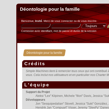
Déontologie pour la famille
Bienvenue,
Invité
. Merci de
vous connecter
ou de
vous inscrire
.
Connexion avec identifiant, mot de passe et durée de la session
Déontologie pour la famille
Crédits
Simple Machines tient à remercier tous ceux qui ont contribué à 
vous. Cela inclut nos utilisateurs et en particulier nos Charter M
L'équipe
Support du Projet
Aleksi "Lex" Kilpinen, Michele "Illori" Davis, Jessica
Développeurs
Jon "Sesquipedalian" Stovell, Jessica "Suki" González,
Hendrik Jan "Compuart" Visser, Jeremy "SleePy" Darwo