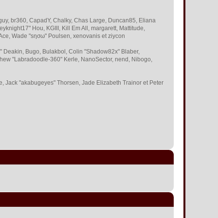
 Bigguy, br360, CapadY, Chalky, Chas Large, Duncan85, Eliana
knight17" Hou, KGIII, Kill Em All, margarett, Mattitude,
 S-Ace, Wade "sησω" Poulsen, xenovanis et ziycon
 Deakin, Bugo, Bulakbol, Colin "Shadow82x" Blaber,
tthew "Labradoodle-360" Kerle, NanoSector, nend, Nibogo,
ce, Jack "akabugeyes" Thorsen, Jade Elizabeth Trainor et Peter