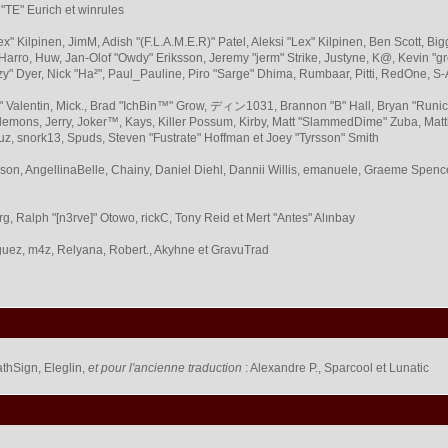
 "TE" Eurich et winrules
Lex" Kilpinen, JimM, Adish "(F.L.A.M.E.R)" Patel, Aleksi "Lex" Kilpinen, Ben Scott,
arro, Huw, Jan-Olof "Owdy" Eriksson, Jeremy "jerm" Strike, Justyne, K@, Kevin "grey
Fizzy" Dyer, Nick "Ha²", Paul_Pauline, Piro "Sarge" Dhima, Rumbaar, Pitti, RedOne,
Valentin, Mick., Brad "IchBin™" Grow, ディン1031, Brannon "B" Hall, Bryan "Runic"
lemons, Jerry, Joker™, Kays, Killer Possum, Kirby, Matt "SlammedDime" Zuba, Ma
ouz, snork13, Spuds, Steven "Fustrate" Hoffman et Joey "Tyrsson" Smith
erson, AngellinaBelle, Chainy, Daniel Diehl, Dannii Willis, emanuele, Graeme Spen
, Ralph "[n3rve]" Otowo, rickC, Tony Reid et Mert "Antes" Alınbay
uez, m4z, Relyana, Robert., Akyhne et GravuTrad
thSign, Eleglin,
et pour l'ancienne traduction
: Alexandre P., Sparcool et Lunatic