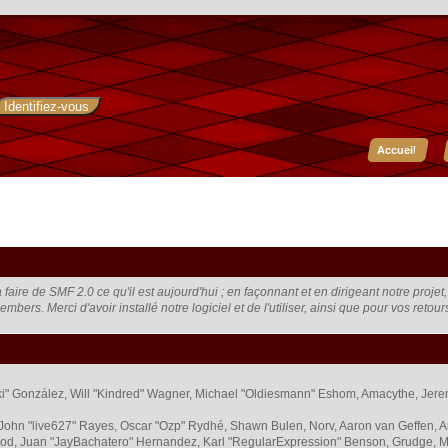
Accueil
faire de SMF 2.0 ce qu'il est aujourd'hui ; en façonnant et en dirigeant notre proje
embers. Merci d'avoir installé notre logiciel et de l'utiliser, ainsi que pour vos retou
 "Suki" González, Will "Kindred" Wagner, Michael "Oldiesmann" Eshom, Amacythe, Je
 John "live627" Rayes, Oscar "Ozp" Rydhé, Shawn Bulen, Norv, Aaron van Geffen, A
od, Juan "JayBachatero" Hernandez, Karl "RegularExpression" Benson, Grudge, M