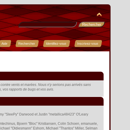
Aide
Rechercher
Identifiez-vous
Inscrivez-vous
t, contre vents et marées. Nous n'y serions pas arrivés sans
rs, vos rapports de bugs et vos avis.
remy "SleePy" Darwood et Justin "metallica48423" O'Leary
ntechinus, Bjoern "Bloc" Kristiansen, Colin Schoen, emanuele,
ichael "Oldiesmann" Eshom, Michael "Thantos" Miller, Selman