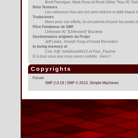
Brett Flannigan, Mark Rose et René-Gilles "Nao 尚" De
Beta Testeurs
Les valeureux élus qui ont sans relâche ni pitié traqué 
Traducteurs
Merci pour vos efforts, ils ont permis d'ouvrir les porte
Père Fondateur de SMF
Unknown W. "[Unknown]" Brackets
Gestionnaires originels du Projet
Jeff Lewis, Joseph Fung et David Recordon
In loving memory of
Crip, K@, metallica48423 et Paul_Pauline
Et à tous ceux que nous avons oubliés : merci !
Copyrights
Forum
SMF 2.0.19
|
SMF © 2013
,
Simple Machines