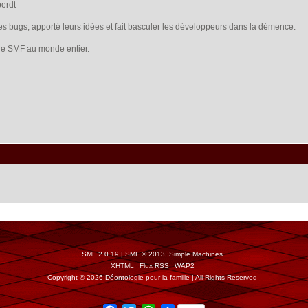
berdt
les bugs, apporté leurs idées et fait basculer les développeurs dans la démence.
s de SMF au monde entier.
SMF 2.0.19
|
SMF © 2013
,
Simple Machines
XHTML
Flux RSS
WAP2
Copyright © 2026 Déontologie pour la famille | All Rights Reserved