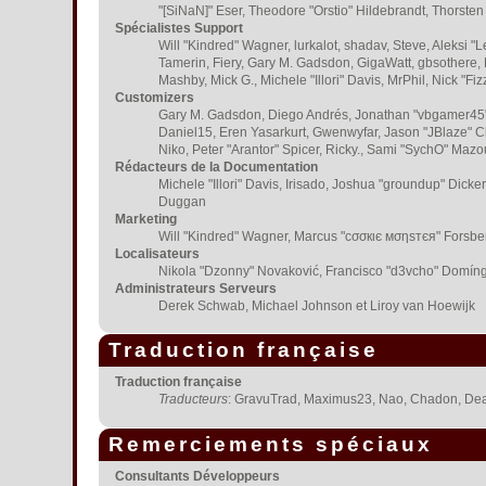
"[SiNaN]" Eser, Theodore "Orstio" Hildebrandt, Thorsten
Spécialistes Support
Will "Kindred" Wagner, lurkalot, shadav, Steve, Aleksi "
Tamerin, Fiery, Gary M. Gadsdon, GigaWatt, gbsothere, H
Mashby, Mick G., Michele "Illori" Davis, MrPhil, Nick "
Customizers
Gary M. Gadsdon, Diego Andrés, Jonathan "vbgamer45" 
Daniel15, Eren Yasarkurt, Gwenwyfar, Jason "JBlaze" C
Niko, Peter "Arantor" Spicer, Ricky., Sami "SychO" Maz
Rédacteurs de la Documentation
Michele "Illori" Davis, Irisado, Joshua "groundup" Dick
Duggan
Marketing
Will "Kindred" Wagner, Marcus "cσσкιє мσηѕтєя" Forsberg
Localisateurs
Nikola "Dzonny" Novaković, Francisco "d3vcho" Domíng
Administrateurs Serveurs
Derek Schwab, Michael Johnson et Liroy van Hoewijk
Traduction française
Traduction française
Traducteurs
: GravuTrad, Maximus23, Nao, Chadon, Dea
Remerciements spéciaux
Consultants Développeurs