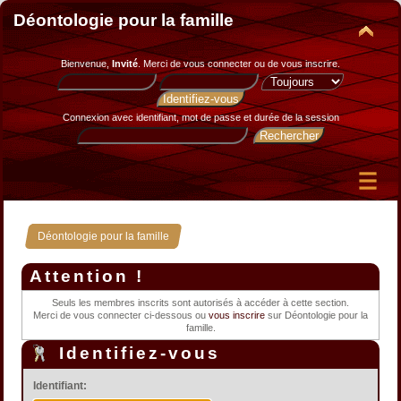
Déontologie pour la famille
Bienvenue,
Invité
. Merci de
vous connecter
ou de
vous inscrire
.
Connexion avec identifiant, mot de passe et durée de la session
Déontologie pour la famille
Attention !
Seuls les membres inscrits sont autorisés à accéder à cette section.
Merci de vous connecter ci-dessous ou
vous inscrire
sur Déontologie pour la
famille.
Identifiez-vous
Identifiant: