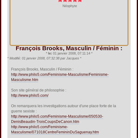
Néophyte
François Brooks, Masculin / Féminin :
*
le:
01 janvier 2008, 07:11:14 *
*
Modifié: 01 janvier 2008, 07:32:38 par Jacques
*
François Brooks, Masculin / Féminin :
http://www.philo5.com/Feminisme-Masculisme/Feminisme-
Masculisme.htm
Son site général de philosophie :
http://www.philo5.com/
On remarquera les investigations autour d'une place forte de la
guerre sexiste :
http://www.philo5.com/Feminisme-Masculisme/050530-
DenisBeaudin-TroisCoupsDeCanon.htm
http://www.philo5.com/Feminisme-
Masculisme/071018CentreFemininDuSaguenay.htm