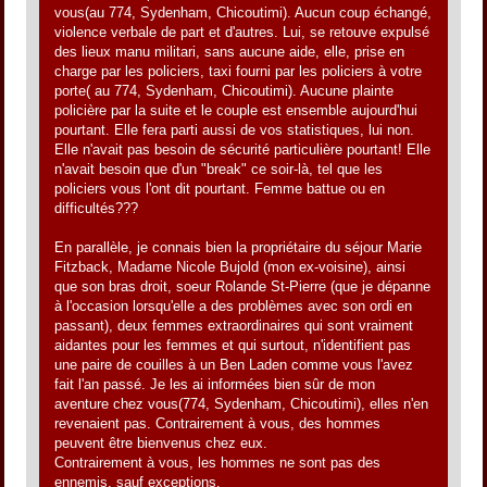
vous(au 774, Sydenham, Chicoutimi). Aucun coup échangé,
violence verbale de part et d'autres. Lui, se retouve expulsé
des lieux manu militari, sans aucune aide, elle, prise en
charge par les policiers, taxi fourni par les policiers à votre
porte( au 774, Sydenham, Chicoutimi). Aucune plainte
policière par la suite et le couple est ensemble aujourd'hui
pourtant. Elle fera parti aussi de vos statistiques, lui non.
Elle n'avait pas besoin de sécurité particulière pourtant! Elle
n'avait besoin que d'un "break" ce soir-là, tel que les
policiers vous l'ont dit pourtant. Femme battue ou en
difficultés???
En parallèle, je connais bien la propriétaire du séjour Marie
Fitzback, Madame Nicole Bujold (mon ex-voisine), ainsi
que son bras droit, soeur Rolande St-Pierre (que je dépanne
à l'occasion lorsqu'elle a des problèmes avec son ordi en
passant), deux femmes extraordinaires qui sont vraiment
aidantes pour les femmes et qui surtout, n'identifient pas
une paire de couilles à un Ben Laden comme vous l'avez
fait l'an passé. Je les ai informées bien sûr de mon
aventure chez vous(774, Sydenham, Chicoutimi), elles n'en
revenaient pas. Contrairement à vous, des hommes
peuvent être bienvenus chez eux.
Contrairement à vous, les hommes ne sont pas des
ennemis, sauf exceptions.