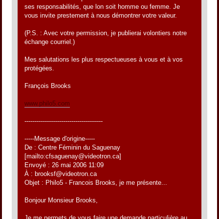
ses responsabilités, que lon soit homme ou femme. Je
vous invite prestement à nous démontrer votre valeur.
(P.S. : Avec votre permission, je publierai volontiers notre
échange courriel.)
Mes salutations les plus respectueuses à vous et à vos
protégées.
François Brooks
www.philo5.com
----------------------------------------
-----Message d'origine-----
De : Centre Féminin du Saguenay
[mailto:cfsaguenay@videotron.ca]
Envoyé : 26 mai 2006 11:09
À : brooksf@videotron.ca
Objet : Philo5 - Francois Brooks, je me présente...
Bonjour Monsieur Brooks,
Je me permets de vous faire une demande particulière au