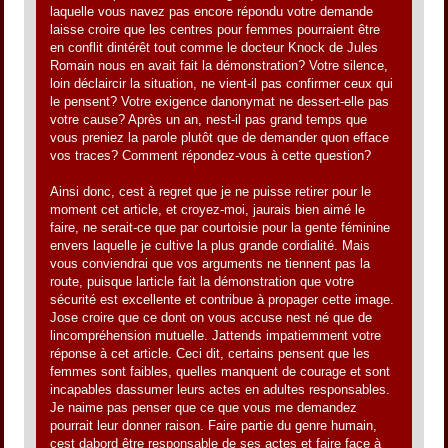
laquelle vous navez pas encore répondu votre demande
laisse croire que les centres pour femmes pourraient être
en conflit dintérêt tout comme le docteur Knock de Jules
Romain nous en avait fait la démonstration? Votre silence,
loin déclaircir la situation, ne vient-il pas confirmer ceux qui
le pensent? Votre exigence danonymat ne dessert-elle pas
votre cause? Après un an, nest-il pas grand temps que
vous preniez la parole plutôt que de demander quon efface
vos traces? Comment répondez-vous à cette question?
Ainsi donc, cest à regret que je ne puisse retirer pour le
moment cet article, et croyez-moi, jaurais bien aimé le
faire, ne serait-ce que par courtoisie pour la gente féminine
envers laquelle je cultive la plus grande cordialité. Mais
vous conviendrai que vos arguments ne tiennent pas la
route, puisque larticle fait la démonstration que votre
sécurité est excellente et contribue à propager cette image.
Jose croire que ce dont on vous accuse nest né que de
lincompréhension mutuelle. Jattends impatiemment votre
réponse à cet article. Ceci dit, certains pensent que les
femmes sont faibles, quelles manquent de courage et sont
incapables dassumer leurs actes en adultes responsables.
Je naime pas penser que ce que vous me demandez
pourrait leur donner raison. Faire partie du genre humain,
cest dabord être responsable de ses actes et faire face à