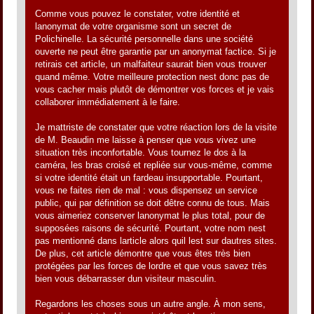
Comme vous pouvez le constater, votre identité et
lanonymat de votre organisme sont un secret de
Polichinelle. La sécurité personnelle dans une société
ouverte ne peut être garantie par un anonymat factice. Si je
retirais cet article, un malfaiteur saurait bien vous trouver
quand même. Votre meilleure protection nest donc pas de
vous cacher mais plutôt de démontrer vos forces et je vais
collaborer immédiatement à le faire.
Je mattriste de constater que votre réaction lors de la visite
de M. Beaudin me laisse à penser que vous vivez une
situation très inconfortable. Vous tournez le dos à la
caméra, les bras croisé et repliée sur vous-même, comme
si votre identité était un fardeau insupportable. Pourtant,
vous ne faites rien de mal : vous dispensez un service
public, qui par définition se doit dêtre connu de tous. Mais
vous aimeriez conserver lanonymat le plus total, pour de
supposées raisons de sécurité. Pourtant, votre nom nest
pas mentionné dans larticle alors quil lest sur dautres sites.
De plus, cet article démontre que vous êtes très bien
protégées par les forces de lordre et que vous savez très
bien vous débarrasser dun visiteur masculin.
Regardons les choses sous un autre angle. À mon sens,