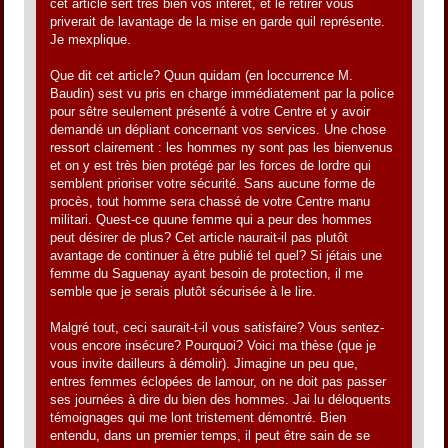
cet article sert très bien vos intérêt, et le retirer vous
priverait de lavantage de la mise en garde quil représente.
Je mexplique.
Que dit cet article? Quun quidam (en loccurrence M.
Baudin) sest vu pris en charge immédiatement par la police
pour sêtre seulement présenté à votre Centre et y avoir
demandé un dépliant concernant vos services. Une chose
ressort clairement : les hommes ny sont pas les bienvenus
et on y est très bien protégé par les forces de lordre qui
semblent prioriser votre sécurité. Sans aucune forme de
procès, tout homme sera chassé de votre Centre manu
militari. Quest-ce quune femme qui a peur des hommes
peut désirer de plus? Cet article naurait-il pas plutôt
avantage de continuer à être publié tel quel? Si jétais une
femme du Saguenay ayant besoin de protection, il me
semble que je serais plutôt sécurisée à le lire.
Malgré tout, ceci saurait-t-il vous satisfaire? Vous sentez-
vous encore insécure? Pourquoi? Voici ma thèse (que je
vous invite dailleurs à démolir). Jimagine un peu que,
entres femmes éclopées de lamour, on ne doit pas passer
ses journées à dire du bien des hommes. Jai lu déloquents
témoignages qui me lont tristement démontré. Bien
entendu, dans un premier temps, il peut être sain de se