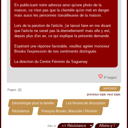
En publicisant notre adresse ainsi qu'une photo de la
maison, ce n'est pas que la clientèle qu'on met en danger
mais aussi les personnes travailleuses de la maison.
Lors de la parution de l'article, j'ai laissé faire en me disant
que l'article ne serait pas là éternellement! mais elle y est,
depuis plus d'un an, ce qui explique la présente demande.
Espérant une réponse favorable, veuillez agréer monsieur
Brooks l'expression de nos sentiments distingués.
La direction du Centre Féminin du Saguenay
IP logged
IMPRIMER
Pages: [
1
]
previous topic
next topic
»
»
Déontologie pour la famille
Les forums de discussion
»
Résistance
François Brooks, Masculin / Féminin :
Aller à: