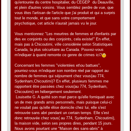
qu'entourée du centre hospitalier, du CEGEP du Deauville,
et plein d'autres voisins. Vous semblez perdre de vue, que
vous êtes l'artisan de l'article que j'ai produit et qui a surpris
tout le monde, et que sans votre comportement
psychotique, cet article n'aurait jamais vu le jour.
Vous mentionnez "Les meurtres de femmes et d'enfants par
des ex conjoints ou des conjoints, cela existe!" En effet,
mais pas à Chicoutimi, ville considérée selon Statistiques
Canada, la plus sécuritaire au Canada. Pouvez-vous
m'indiquer à quand remonte ce genre de crimes ici?
Concernant les femmes "violentées et\ou battues",
pourriez-vous m'indiquer son nombre réel par rapport au
nombre de femmes qui séjournent chez vous(au 774,
Sydenham,Chicoutimi)? En effet, plusieurs femmes me
rapportent être passées chez vous(au 774, Sydenham,
Chicoutimi) en hébergement seulement.
Louisette G. A quitté son mari parce qu'elle forniquait avec
un de mes grands amis personnels, mais puisque celui-ci
ne voulait pas qu'elle élise domicile chez lui, elle s'est
retrouvée sans abri pendant un certain temps. Elle s'est
donc retrouvée chez vous( au 774, Sydenham, Chicoutimi),
la maison vide, selon ses propres dires, pendant 15 jours.
Nous avons pourtant une "Maison des sans-abris" à