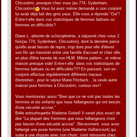
Chicoutimi, pourquoi chez vous (au 774, Sydenham,
Chicoutimi)
Vous lui avez même demandé si son conjoint
lui avait déjà fait des gros yeux. Elle vous a répondu "Oui"!
Entre-t-elle dans vos statistiques de femmes battues ou
femmes en difficultés?
Diane L, atteinte de schizophrénie, a séjourné chez vous 2
fois(au 774, Sydenham, Chicoutimi), dont la dernière parce
qu'elle avait besoin de repos, trop dure pour elle d'élever
son fils qui transitait entre une famille d'accueil et chez elle,
en plus d'être tannée de son HLM. Même pattern...et même
maison presque vide! Entre-t-elle dans vos statistiques de
femmes battues ou en difficultés??? En passant, son ex-
conjoint effectue régulièrement différents travaux
d'entretien...pour le séjour Marie Fitzback....la seule autre
maison pour femmes à Chicoutimi, curieux non?
Vous mentionnez aussi "Bien que ce ne soit pas toutes les
femmes et les enfants que nous hébergeons qui ont besoin
d'une sécurité accrue,"
Belle entourloupette Madame Gobeil! Il serait plus exact de
dire "La plupart des Femmes que nous hébergeons n'ont
pas besoin d'une sécurité accrue". Récemment, vous avez
hébergé une jeune femme (une Madame Vaillancourt) qui,
suite à une dispute avec son chum, s'est retrouvée chez