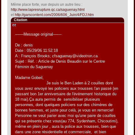
Même place forte, vue depuis un autre lieu :
http://www.lapresrupture.qc.ca/saguenay.html
et
http://garscontent.com/2006/606_Juin/4/FDJ.htm
Citation
-------Message original-------
De : denis
Date : 05/29/06 11:52:18
A : François Brooks; cfsaguenay@videotron.ca
Sujet : Réf. : Article de Denis Beaudin sur le Centre
Féminin du Saguenay
Madame Gobeil,
Je suis le Ben Laden à 2 couilles dont
vous avez envoyé les policiers aux trousses l'an passé (en
passant bon 1er anniversaire de l'événement historique du
18 mai).Ça aura permis de sensibiliser plusieurs
personnes, dont quelques policiers sur des chimères de
bonnes femmes, et juste pour celà, je vous en remercie!
Personne ne veut parier avec moi qu'une paire de couilles
qui se présente chez vous(au 774, Sydenham, Chicoutimi),
même en plein jour , aura la police aux trousses, bien que
dans une zone résidentielle et commerciale, et bien