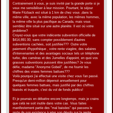
Contrairement à vous, je suis invité par la grande porte si je
veux me sensibiliser à leur mission. Pourtant, le séjour
Marie Fitzback est situé à 1 km de chez vous ,dans la
même ville, avec la même population, les mêmes hommes,
la même ville la plus pacifique au Canada, mais vous
semblez être situé sur une autre planète. Il est où votre
problème?
Croyez-vous que votre indécente subvention officielle de
$414,891.00, sans compter possiblement d'autres
subventions cachées, soit justifiée??? Outre votre
paiement d'hypothèque , votre rente viagère, des salaires
d'intervenantes et des avantages sociaux tels un téléphone
turbo, des caméras et des Jumelles d'appoint, en quoi vos
grasses subventions puissent être justifiées? Je vous
défie, madame "Anonyme Gobeil", de me fournir les
chiffres des vraies femmes battues???
Voilà pourquoi j'ai effectué une visite chez vous l'an passé.
Presqu'un demi-million dépensé annuellement pour
quelques femmes battues, mais justifié par des chiffres
biaisés et truqués, c'est du vol de fonds publics!
Et je pourrais en débattre encore longtemps, mais je crains
que celà ne soit inutile dans votre cas. Vous faites
manifestement partie des "mal baisées" qui passera le
reste de son existence à jeter son dévolu sur la gente