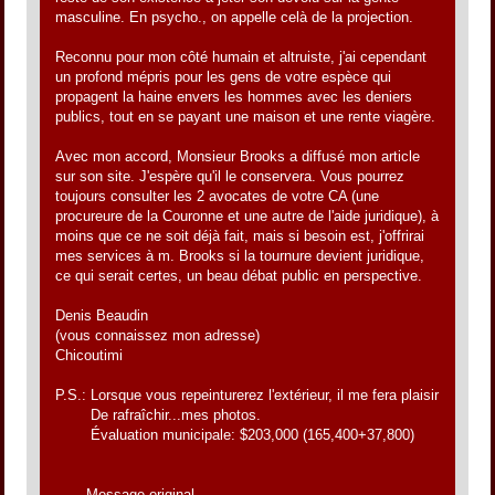
masculine. En psycho., on appelle celà de la projection.
Reconnu pour mon côté humain et altruiste, j'ai cependant
un profond mépris pour les gens de votre espèce qui
propagent la haine envers les hommes avec les deniers
publics, tout en se payant une maison et une rente viagère.
Avec mon accord, Monsieur Brooks a diffusé mon article
sur son site. J'espère qu'il le conservera. Vous pourrez
toujours consulter les 2 avocates de votre CA (une
procureure de la Couronne et une autre de l'aide juridique), à
moins que ce ne soit déjà fait, mais si besoin est, j'offrirai
mes services à m. Brooks si la tournure devient juridique,
ce qui serait certes, un beau débat public en perspective.
Denis Beaudin
(vous connaissez mon adresse)
Chicoutimi
P.S.: Lorsque vous repeinturerez l'extérieur, il me fera plaisir
De rafraîchir...mes photos.
Évaluation municipale: $203,000 (165,400+37,800)
-------Message original-------