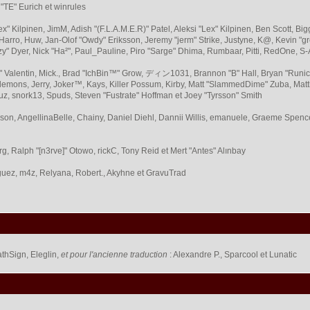
 "TE" Eurich et winrules
Lex" Kilpinen, JimM, Adish "(F.L.A.M.E.R)" Patel, Aleksi "Lex" Kilpinen, Ben Scott,
arro, Huw, Jan-Olof "Owdy" Eriksson, Jeremy "jerm" Strike, Justyne, K@, Kevin "grey
Fizzy" Dyer, Nick "Ha²", Paul_Pauline, Piro "Sarge" Dhima, Rumbaar, Pitti, RedOne,
Valentin, Mick., Brad "IchBin™" Grow, ディン1031, Brannon "B" Hall, Bryan "Runic"
lemons, Jerry, Joker™, Kays, Killer Possum, Kirby, Matt "SlammedDime" Zuba, Ma
ouz, snork13, Spuds, Steven "Fustrate" Hoffman et Joey "Tyrsson" Smith
erson, AngellinaBelle, Chainy, Daniel Diehl, Dannii Willis, emanuele, Graeme Spen
, Ralph "[n3rve]" Otowo, rickC, Tony Reid et Mert "Antes" Alınbay
uez, m4z, Relyana, Robert., Akyhne et GravuTrad
thSign, Eleglin,
et pour l'ancienne traduction
: Alexandre P., Sparcool et Lunatic