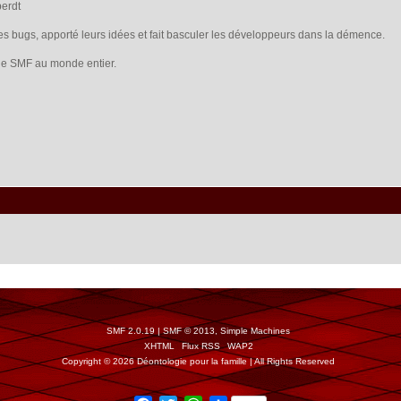
berdt
les bugs, apporté leurs idées et fait basculer les développeurs dans la démence.
s de SMF au monde entier.
SMF 2.0.19
|
SMF © 2013
,
Simple Machines
XHTML
Flux RSS
WAP2
Copyright © 2026 Déontologie pour la famille | All Rights Reserved