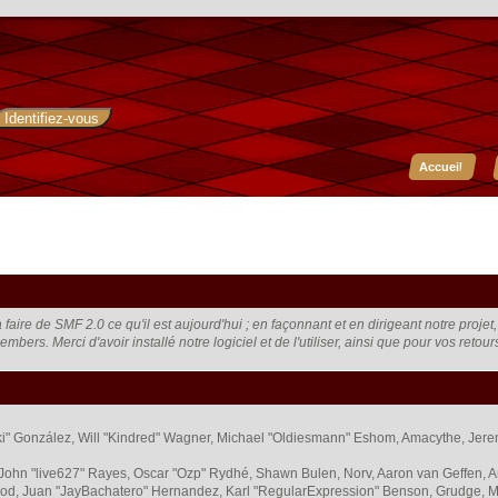
Accueil
faire de SMF 2.0 ce qu'il est aujourd'hui ; en façonnant et en dirigeant notre proje
embers. Merci d'avoir installé notre logiciel et de l'utiliser, ainsi que pour vos retou
 "Suki" González, Will "Kindred" Wagner, Michael "Oldiesmann" Eshom, Amacythe, Je
 John "live627" Rayes, Oscar "Ozp" Rydhé, Shawn Bulen, Norv, Aaron van Geffen, A
od, Juan "JayBachatero" Hernandez, Karl "RegularExpression" Benson, Grudge, M