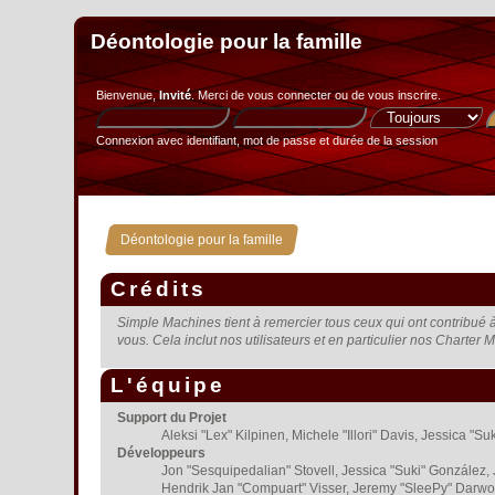
Déontologie pour la famille
Bienvenue,
Invité
. Merci de
vous connecter
ou de
vous inscrire
.
Connexion avec identifiant, mot de passe et durée de la session
Déontologie pour la famille
Crédits
Simple Machines tient à remercier tous ceux qui ont contribué à 
vous. Cela inclut nos utilisateurs et en particulier nos Charter M
L'équipe
Support du Projet
Aleksi "Lex" Kilpinen, Michele "Illori" Davis, Jessica
Développeurs
Jon "Sesquipedalian" Stovell, Jessica "Suki" González,
Hendrik Jan "Compuart" Visser, Jeremy "SleePy" Darwo