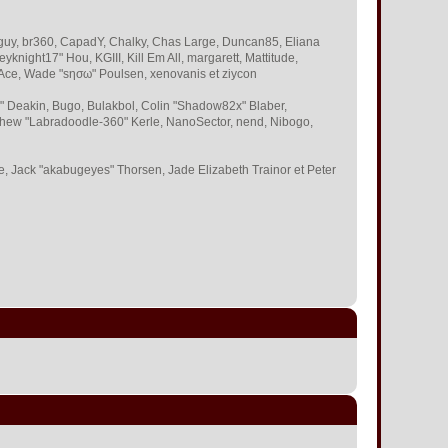
 Bigguy, br360, CapadY, Chalky, Chas Large, Duncan85, Eliana
knight17" Hou, KGIII, Kill Em All, margarett, Mattitude,
 S-Ace, Wade "sησω" Poulsen, xenovanis et ziycon
 Deakin, Bugo, Bulakbol, Colin "Shadow82x" Blaber,
tthew "Labradoodle-360" Kerle, NanoSector, nend, Nibogo,
ce, Jack "akabugeyes" Thorsen, Jade Elizabeth Trainor et Peter