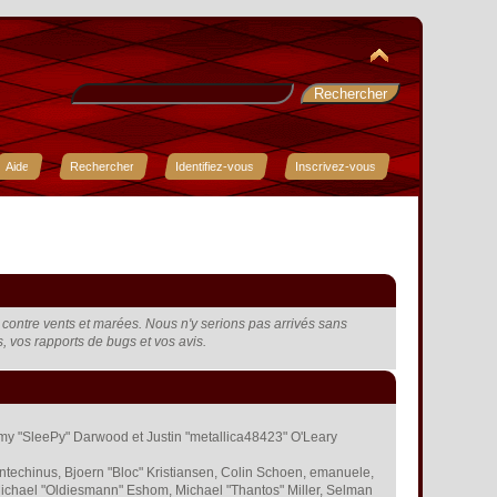
Aide
Rechercher
Identifiez-vous
Inscrivez-vous
t, contre vents et marées. Nous n'y serions pas arrivés sans
rs, vos rapports de bugs et vos avis.
remy "SleePy" Darwood et Justin "metallica48423" O'Leary
ntechinus, Bjoern "Bloc" Kristiansen, Colin Schoen, emanuele,
ichael "Oldiesmann" Eshom, Michael "Thantos" Miller, Selman