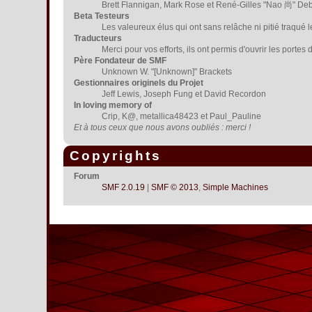
Brett Flannigan, Mark Rose et René-Gilles "Nao 尚" De
Beta Testeurs
Les valeureux élus qui ont sans relâche ni pitié traqué 
Traducteurs
Merci pour vos efforts, ils ont permis d'ouvrir les porte
Père Fondateur de SMF
Unknown W. "[Unknown]" Brackets
Gestionnaires originels du Projet
Jeff Lewis, Joseph Fung et David Recordon
In loving memory of
Crip, K@, metallica48423 et Paul_Pauline
Et à tous ceux que nous avons oubliés : merci !
Copyrights
Forum
SMF 2.0.19
|
SMF © 2013
,
Simple Machines