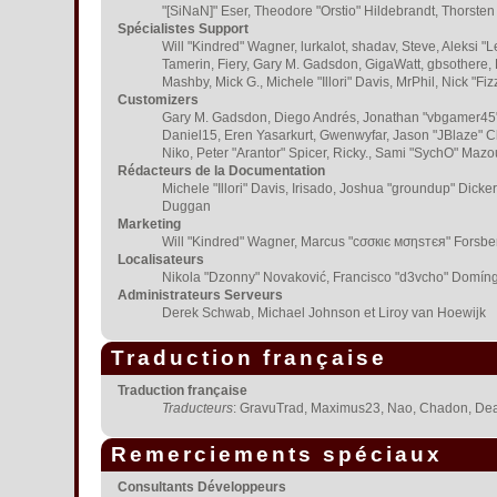
"[SiNaN]" Eser, Theodore "Orstio" Hildebrandt, Thorsten
Spécialistes Support
Will "Kindred" Wagner, lurkalot, shadav, Steve, Aleksi "
Tamerin, Fiery, Gary M. Gadsdon, GigaWatt, gbsothere, H
Mashby, Mick G., Michele "Illori" Davis, MrPhil, Nick "
Customizers
Gary M. Gadsdon, Diego Andrés, Jonathan "vbgamer45" 
Daniel15, Eren Yasarkurt, Gwenwyfar, Jason "JBlaze" C
Niko, Peter "Arantor" Spicer, Ricky., Sami "SychO" Maz
Rédacteurs de la Documentation
Michele "Illori" Davis, Irisado, Joshua "groundup" Dick
Duggan
Marketing
Will "Kindred" Wagner, Marcus "cσσкιє мσηѕтєя" Forsberg
Localisateurs
Nikola "Dzonny" Novaković, Francisco "d3vcho" Domíng
Administrateurs Serveurs
Derek Schwab, Michael Johnson et Liroy van Hoewijk
Traduction française
Traduction française
Traducteurs
: GravuTrad, Maximus23, Nao, Chadon, Dea
Remerciements spéciaux
Consultants Développeurs