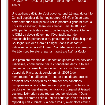
LE MONDE | 19.05.08 | 13h09  Mis à jour le 19.05.08 |
13h09
Une audience délicate s'est ouverte, lundi 19 mai, devant le
Conseil supérieur de la magistrature (CSM), présidé dans
cette formation disciplinaire par le procureur général près la
Cour de cassation, Jean-Louis Nadal. Saisi le 18 juillet
2006 par le garde des sceaux de l'époque, Pascal Clément,
le CSM va devoir déterminer l'éventuelle part de
responsabilité personnelle du procureur de la République de
Boulogne-sur-Mer, Gérald Lesigne, dans le désastre
judiciaire de l'affaire d'Outreau. Sa défense est assurée par
Me Léon-Lev Forster et par la magistrate Naïma Rudloff.
Une première mission de l'inspection générale des services
judiciaires, commandée par la chancellerie dans la foulée
des six acquittements prononcés par la cour d'assises
d'appel de Paris, avait conclu en juin 2006 à de
nombreuses "insuffisances", tout en considérant qu'elles
n'étaient pas susceptibles d'entraîner des sanctions
disciplinaires à l'encontre des deux principaux acteurs de
ce dossier, le juge d'instruction Fabrice Burgaud et Gérald
Lesigne. L'émotion suscitée par ces conclusions  "Dans
une affaire comme celle-ci, on ne peut pas s'en tirer par un
rapport qui dit circulez, y a rien à voir ", avait alors estimé