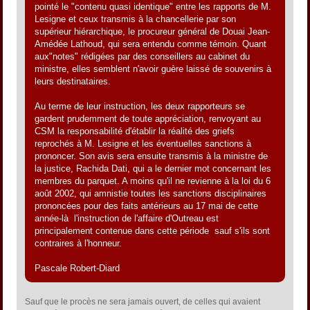
pointé le "contenu quasi identique" entre les rapports de M.
Lesigne et ceux transmis à la chancellerie par son
supérieur hiérarchique, le procureur général de Douai Jean-
Amédée Lathoud, qui sera entendu comme témoin. Quant
aux"notes" rédigées par des conseillers au cabinet du
ministre, elles semblent n'avoir guère laissé de souvenirs à
leurs destinataires.
Au terme de leur instruction, les deux rapporteurs se
gardent prudemment de toute appréciation, renvoyant au
CSM la responsabilité d'établir la réalité des griefs
reprochés à M. Lesigne et les éventuelles sanctions à
prononcer. Son avis sera ensuite transmis à la ministre de
la justice, Rachida Dati, qui a le dernier mot concernant les
membres du parquet. A moins qu'il ne revienne à la loi du 6
août 2002, qui amnistie toutes les sanctions disciplinaires
prononcées pour des faits antérieurs au 17 mai de cette
année-là  l'instruction de l'affaire d'Outreau est
principalement contenue dans cette période  sauf s'ils sont
contraires à l'honneur.
Pascale Robert-Diard
Sauf que le procès ne sera jamais ouvert, de celles qui avaient