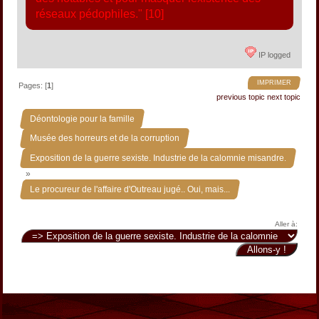
réseaux pédophiles." [10]
IP logged
IMPRIMER
Pages: [
1
]
previous topic
next topic
»
Déontologie pour la famille
»
Musée des horreurs et de la corruption
Exposition de la guerre sexiste. Industrie de la calomnie misandre.
»
Le procureur de l'affaire d'Outreau jugé.. Oui, mais...
Aller à: