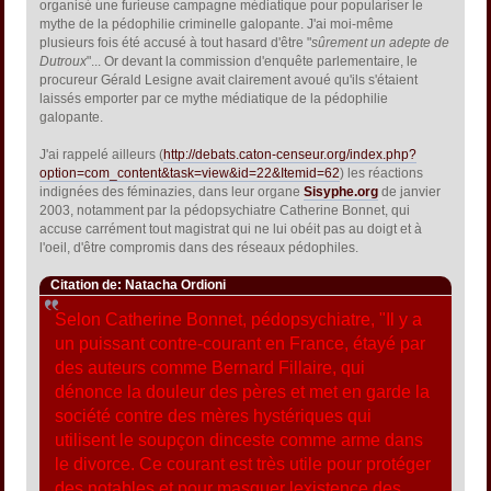
organisé une furieuse campagne médiatique pour populariser le
mythe de la pédophilie criminelle galopante. J'ai moi-même
plusieurs fois été accusé à tout hasard d'être "
sûrement un adepte de
Dutroux
"... Or devant la commission d'enquête parlementaire, le
procureur Gérald Lesigne avait clairement avoué qu'ils s'étaient
laissés emporter par ce mythe médiatique de la pédophilie
galopante.
J'ai rappelé ailleurs (
http://debats.caton-censeur.org/index.php?
option=com_content&task=view&id=22&Itemid=62
) les réactions
indignées des féminazies, dans leur organe
Sisyphe.org
de janvier
2003, notamment par la pédopsychiatre Catherine Bonnet, qui
accuse carrément tout magistrat qui ne lui obéit pas au doigt et à
l'oeil, d'être compromis dans des réseaux pédophiles.
Citation de: Natacha Ordioni
Selon Catherine Bonnet, pédopsychiatre, "Il y a
un puissant contre-courant en France, étayé par
des auteurs comme Bernard Fillaire, qui
dénonce la douleur des pères et met en garde la
société contre des mères hystériques qui
utilisent le soupçon dinceste comme arme dans
le divorce. Ce courant est très utile pour protéger
des notables et pour masquer lexistence des