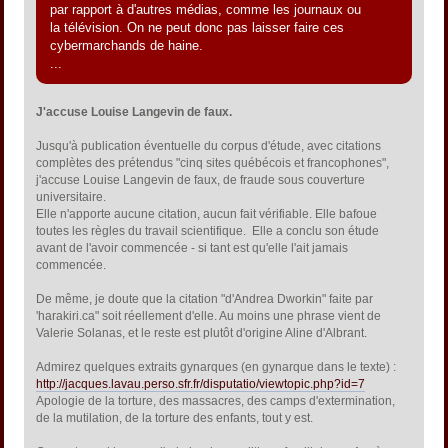
par rapport à d'autres médias, comme les journaux ou
la télévision. On ne peut donc pas laisser faire ces
cybermarchands de haine.
...
J'accuse Louise Langevin de faux.
Jusqu'à publication éventuelle du corpus d'étude, avec citations
complètes des prétendus "cinq sites québécois et francophones",
j'accuse Louise Langevin de faux, de fraude sous couverture
universitaire.
Elle n'apporte aucune citation, aucun fait vérifiable. Elle bafoue
toutes les règles du travail scientifique. Elle a conclu son étude
avant de l'avoir commencée - si tant est qu'elle l'ait jamais
commencée.
De même, je doute que la citation "d'Andrea Dworkin" faite par
'harakiri.ca" soit réellement d'elle. Au moins une phrase vient de
Valerie Solanas, et le reste est plutôt d'origine Aline d'Albrant.
Admirez quelques extraits gynarques (en gynarque dans le texte) :
http://jacques.lavau.perso.sfr.fr/disputatio/viewtopic.php?id=7
Apologie de la torture, des massacres, des camps d'extermination,
de la mutilation, de la torture des enfants, tout y est.