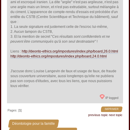
ami et escroqué iranien. La dite "argile" n'est pas argileuse, n'est pas
une argile mais un limon, et n'est pas extrudable, surtout mélangée à
du ciment. L'apparence de compte-rendu d'essais est précédée d'un
entête du CSTB (Centre Scientifique et Technique du bâtiment), sauf
que :
1. La seule signature est justement celle de l'escroc lui-même,
2. Aucun tampon du CSTB,
3. Et la mention de secret "
Ces résultats sont confidentiels et ne
peuvent être communiqués qu'à son seul destinataire
" !
Liens :
http://deonto-ethics.org/impostures/index.php/board,26.0.html
http://deonto-ethics.org/impostures/index.php/board,24.0.html
J'accuse donc Louise Langevin de faux et usage de faux, de fraude
sous couverture universitaire, aussi longtemps qu'elle ne publiera
pas son corpus d'études, avec tous les liens, que nous puissions
tous vérifier.
IP logged
IMPRIMER
Pages: [
1
]
previous topic
next topic
»
Déontologie pour la famille