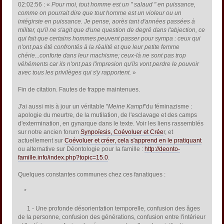
02:02:56 : «
Pour moi, tout homme est un " salaud " en puissance,
comme on pourrait dire que tout homme est un violeur ou un
intégirste en puissance. Je pense, aorès tant d'années passées à
militer, qu'il ne s'agit que d'une question de degré dans l'abjection, ce
qui fait que certains hommes peuvent passer pour sympa : ceux qui
n'ont pas été confrontés à la réalité et que leur petite femme
chérie...conforte dans leur machisme; ceux-là ne sont pas trop
véhéments car ils n'ont pas l'impresion qu'ils vont perdre le pouvoir
avec tous les privilèges qui s'y rapportent.
»
Fin de citation. Fautes de frappe maintenues.
J'ai aussi mis à jour un véritable "
Meine Kampf
"du féminazisme :
apologie du meurtre, de la mutilation, de l'esclavage et des camps
d'extermination, en gynarque dans le texte. Voir les liens rassemblés
sur notre ancien forum
Synpoïesis, Coévoluer et Crée
r, et
actuellement sur
Coévoluer et créer, cela s'apprend en le pratiquant
ou alternative sur Déontologie pour la famille :
http://deonto-
famille.info/index.php?topic=15.0
.
Quelques constantes communes chez ces fanatiques :
*
1 - Une profonde désorientation temporelle, confusion des âges
de la personne, confusion des générations, confusion entre l'intérieur