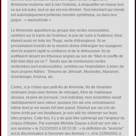
féminisme moderne sert à nier l'individu, à disqualifier en masse tout
ce qui est autre, tout ce qui est non-féminin. Tout mécréant qui résiste
est automatiquement prétendu monstre symétrique, ou dans leur
jargon : «
masculiniste
».
Le féminisme appartient au groupe des sectes exonuisibles,
centrées sur la haine de l'exérieur, la joie de nuire à l'extérieur. Ainsi
étaient aussi en Inde les Thugs, secte d'étrangleurs. Ils se
proclamaient investis de la mission divine d'étrangler les voyageurs
dont ils avaient capté la confiance et de le détroussser. Ils se
justifiaient devant les tribunaux anglais au son de "
Mais le souffle de
Kâli était déjà sur lui !
". Tandis que de nombreuses sectes
renfermées sont endonuisibles, centrées sur l'exploitation à blanc de
leurs propres fidèles : Témoins de Jéhovah, Moonistes, Manarom,
Scientologie, Krishna, etc.
Certes, si je n'étais que petit-fils de féministe, fils de misandre
victimaire (mais avec femme de ménage), frère de matriarque
absolue, et père de [censuré, c'est indicible], mon échantillon serait
statistiquement sans valeur, quoique j'en aie une connaissance
intime dont je me serais fort bien passé. Eberlué par ces cris de
haine écrits par ces fanatiques, je suis allé les observer sur leurs
sites propres. Cette fois, il y a de quoi être submergé par l'ampleur du
corpus d'études. Par exemple Michèle Dayras a écrit sur son site «
sos sexisme » le 23/10/2003 à 06:53:30 : «
la définition du "sexisme"
est la discrimination à l'encontre des femmes !
», et le 22/08/2001 à