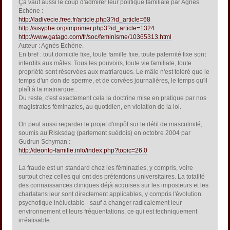
Ça vaut aussi le coup d'admirer leur politique familiale par Agnès
Echène :
http://ladivecie.free.fr/article.php3?id_article=68
http://sisyphe.org/imprimer.php3?id_article=1324
http://www.gatago.com/fr/soc/feminisme/10365313.html
Auteur : Agnès Echène.
En bref : tout domicile fixe, toute famille fixe, toute paternité fixe sont
interdits aux mâles. Tous les pouvoirs, toute vie familiale, toute
propriété sont réservées aux matriarques. Le mâle n'est toléré que le
temps d'un don de sperme, et de corvées journalières, le temps qu'il
plaît à la matriarque..
Du reste, c'est exactement cela la doctrine mise en pratique par nos
magistrates féminazies, au quotidien, en violation de la loi.
On peut aussi regarder le projet d'impôt sur le délit de masculinité,
soumis au Risksdag (parlement suédois) en octobre 2004 par
Gudrun Schyman :
http://deonto-famille.info/index.php?topic=26.0
La fraude est un standard chez les féminazies, y compris, voire
surtout chez celles qui ont des prétentions universitaires. La totalité
des connaissances cliniques déjà acquises sur les imposteurs et les
charlatans leur sont directement applicables, y compris l'évolution
psychotique inéluctable - sauf à changer radicalement leur
environnement et leurs fréquentations, ce qui est techniquement
irréalisable.