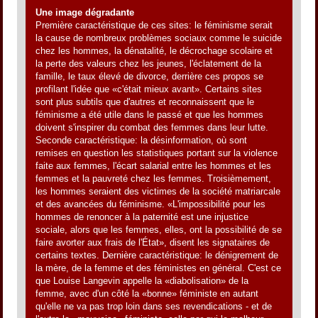
Une image dégradante
Première caractéristique de ces sites: le féminisme serait
la cause de nombreux problèmes sociaux comme le suicide
chez les hommes, la dénatalité, le décrochage scolaire et
la perte des valeurs chez les jeunes, l'éclatement de la
famille, le taux élevé de divorce, derrière ces propos se
profilant l'idée que «c'était mieux avant». Certains sites
sont plus subtils que d'autres et reconnaissent que le
féminisme a été utile dans le passé et que les hommes
doivent s'inspirer du combat des femmes dans leur lutte.
Seconde caractéristique: la désinformation, où sont
remises en question les statistiques portant sur la violence
faite aux femmes, l'écart salarial entre les hommes et les
femmes et la pauvreté chez les femmes. Troisièmement,
les hommes seraient des victimes de la société matriarcale
et des avancées du féminisme. «L'impossibilité pour les
hommes de renoncer à la paternité est une injustice
sociale, alors que les femmes, elles, ont la possibilité de se
faire avorter aux frais de l'État», disent les signataires de
certains textes. Dernière caractéristique: le dénigrement de
la mère, de la femme et des féministes en général. C'est ce
que Louise Langevin appelle la «diabolisation» de la
femme, avec d'un côté la «bonne» féministe en autant
qu'elle ne va pas trop loin dans ses revendications - et de