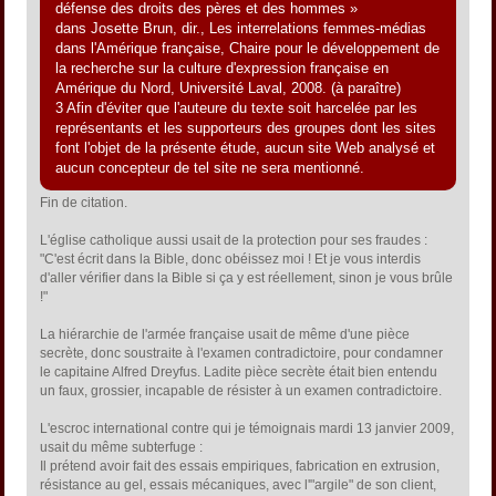
défense des droits des pères et des hommes »
dans Josette Brun, dir., Les interrelations femmes-médias
dans l'Amérique française, Chaire pour le développement de
la recherche sur la culture d'expression française en
Amérique du Nord, Université Laval, 2008. (à paraître)
3 Afin d'éviter que l'auteure du texte soit harcelée par les
représentants et les supporteurs des groupes dont les sites
font l'objet de la présente étude, aucun site Web analysé et
aucun concepteur de tel site ne sera mentionné.
Fin de citation.
L'église catholique aussi usait de la protection pour ses fraudes :
"C'est écrit dans la Bible, donc obéissez moi ! Et je vous interdis
d'aller vérifier dans la Bible si ça y est réellement, sinon je vous brûle
!"
La hiérarchie de l'armée française usait de même d'une pièce
secrète, donc soustraite à l'examen contradictoire, pour condamner
le capitaine Alfred Dreyfus. Ladite pièce secrète était bien entendu
un faux, grossier, incapable de résister à un examen contradictoire.
L'escroc international contre qui je témoignais mardi 13 janvier 2009,
usait du même subterfuge :
Il prétend avoir fait des essais empiriques, fabrication en extrusion,
résistance au gel, essais mécaniques, avec l'"argile" de son client,