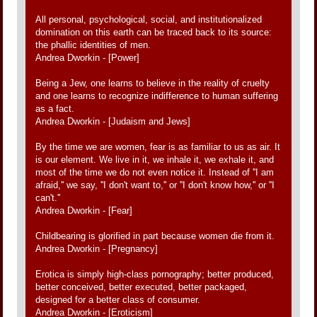
All personal, psychological, social, and institutionalized
domination on this earth can be traced back to its source:
the phallic identities of men.
Andrea Dworkin - [Power]
Being a Jew, one learns to believe in the reality of cruelty
and one learns to recognize indifference to human suffering
as a fact.
Andrea Dworkin - [Judaism and Jews]
By the time we are women, fear is as familiar to us as air. It
is our element. We live in it, we inhale it, we exhale it, and
most of the time we do not even notice it. Instead of ''I am
afraid,'' we say, ''I don't want to,'' or ''I don't know how,'' or ''I
can't.''
Andrea Dworkin - [Fear]
Childbearing is glorified in part because women die from it.
Andrea Dworkin - [Pregnancy]
Erotica is simply high-class pornography; better produced,
better conceived, better executed, better packaged,
designed for a better class of consumer.
Andrea Dworkin - [Eroticism]