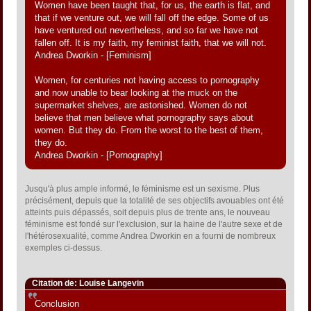
Women have been taught that, for us, the earth is flat, and
that if we venture out, we will fall off the edge. Some of us
have ventured out nevertheless, and so far we have not
fallen off. It is my faith, my feminist faith, that we will not.
Andrea Dworkin - [Feminism]
Women, for centuries not having access to pornography
and now unable to bear looking at the muck on the
supermarket shelves, are astonished. Women do not
believe that men believe what pornography says about
women. But they do. From the worst to the best of them,
they do.
Andrea Dworkin - [Pornography]
Jusqu'à plus ample informé, le féminisme est un sexisme. Plus
précisément, depuis que la totalité de ses objectifs avouables ont été
atteints puis dépassés, soit depuis plus de trente ans, le nouveau
féminisme est fondé sur l'exclusion, sur la haine de l'autre sexe et de
l'hétérosexualité, comme Andrea Dworkin en a fourni de nombreux
exemples ci-dessus.
Citation de: Louise Langevin
Conclusion