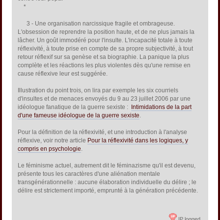
*
3 - Une organisation narcissique fragile et ombrageuse.
L'obsession de reprendre la position haute, et de ne plus jamais la
lâcher. Un goût immodéré pour l'insulte. L'incapacité totale à toute
réflexivité, à toute prise en compte de sa propre subjectivité, à tout
retour réflexif sur sa genèse et sa biographie. La panique la plus
complète et les réactions les plus violentes dès qu'une remise en
cause réflexive leur est suggérée.
Illustration du point trois, on lira par exemple les six courriels
d'insultes et de menaces envoyés du 9 au 23 juillet 2006 par une
idéologue fanatique de la guerre sexiste :
Intimidations de la part
d'une fameuse idéologue de la guerre sexiste
.
Pour la définition de la réflexivité, et une introduction à l'analyse
réflexive, voir notre article
Pour la réflexivité dans les logiques, y
compris en psychologie
.
Le féminisme actuel, autrement dit le féminazisme qu'il est devenu,
présente tous les caractères d'une aliénation mentale
transgénérationnelle : aucune élaboration individuelle du délire ; le
délire est strictement importé, emprunté à la génération précédente.
IP logged