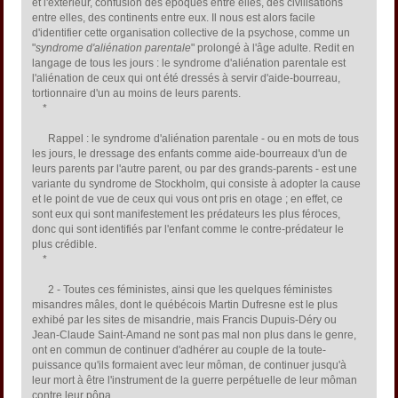
et l'extérieur, confusion des époques entre elles, des civilisations
entre elles, des continents entre eux. Il nous est alors facile
d'identifier cette organisation collective de la psychose, comme un
"
syndrome d'aliénation parentale
" prolongé à l'âge adulte. Redit en
langage de tous les jours : le syndrome d'aliénation parentale est
l'aliénation de ceux qui ont été dressés à servir d'aide-bourreau,
tortionnaire d'un au moins de leurs parents.
*
Rappel : le syndrome d'aliénation parentale - ou en mots de tous
les jours, le dressage des enfants comme aide-bourreaux d'un de
leurs parents par l'autre parent, ou par des grands-parents - est une
variante du syndrome de Stockholm, qui consiste à adopter la cause
et le point de vue de ceux qui vous ont pris en otage ; en effet, ce
sont eux qui sont manifestement les prédateurs les plus féroces,
donc qui sont identifiés par l'enfant comme le contre-prédateur le
plus crédible.
*
2 - Toutes ces féministes, ainsi que les quelques féministes
misandres mâles, dont le québécois Martin Dufresne est le plus
exhibé par les sites de misandrie, mais Francis Dupuis-Déry ou
Jean-Claude Saint-Amand ne sont pas mal non plus dans le genre,
ont en commun de continuer d'adhérer au couple de la toute-
puissance qu'ils formaient avec leur môman, de continuer jusqu'à
leur mort à être l'instrument de la guerre perpétuelle de leur môman
contre leur pôpa.