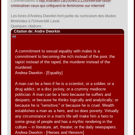
Commentaires à
http://harakiri.ca/2009/01/12/universite-laval-
criminaliser-ceux-qui-critiquent-le-feminisme-sur-internet/
.
Les livres d'Andrea Dworkin font partie du curriculum des études
féministes à l'Université Laval.
Quelques citations :
Citation de: Andre Dworkin
A commitment to sexual equality with males is a
commitment to becoming the rich instead of the poor, the
rapist instead of the raped, the murderer instead of the
murdered.
Andrea Dworkin - [Equality]
A man can be a hero if he is a scientist, or a soldier, or a
drug addict, or a disc jockey, or a crummy mediocre
politician. A man can be a hero because he suffers and
despairs; or because he thinks logically and analytically; or
because he is ''sensitive;'' or because he is cruel. Wealth
establishes a man as a hero, and so does poverty. Virtually
any circumstance in a man's life will make him a hero to
some group of people and has a mythic rendering in the
culture -- in literature, art, theater, or the daily newspapers.
Andrea Dworkin - [Heroes and Heroism]