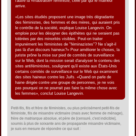
l'autre la «mauvaise» féministe, celle par qui le malheur
arrive.
«Les sites étudiés proposent une image très dégradante
des féministes, des femmes et des mères, qui auraient pris
le contrôle de la société, explique Louise Langevin. On
emploie pour les désigner des épithètes qui ne seraient pas
tolérées par des minorités visibles. Peut-on traiter
impunément les féministes de "féminazistes"? Ne s'agit-il
pas là d'un discours haineux?» Pour améliorer le choses, la
juriste prône la mise sur pied de comités de surveillance
sur le Web, dont la mission serait d'analyser le contenu des
sites antiféministes, soulignant qu'il existe aux États-Unis
certains comités de surveillance sur le Web qui examinent
des sites haineux contre les Juifs. «Quand on parle de
haine dirigée contre une groupe de personnes, je ne vois
pas pourquoi on ne pourrait pas faire la même chose avec
les femmes», conclut Louise Langevin.
Petit-fils, fils et frère de féministes, ou plus précisément petit-fils de
féministe, fils de misandre victimaire (mais avec femme de ménage),
frère de matriarque absolue, et père de [censuré, c'est indicible],
soumis à plus de soixante ans de propagande misandre victimaire,
je suis en mesure de répondre ce qui suit :