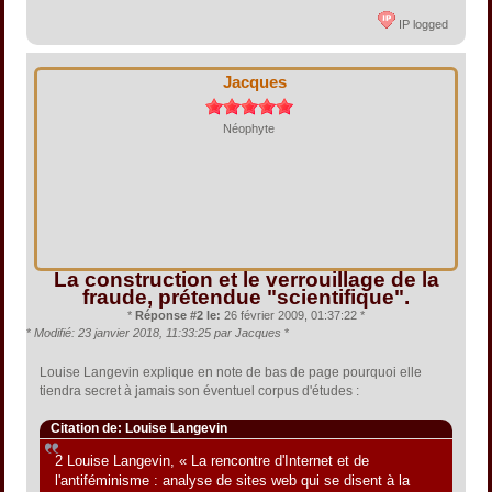
IP logged
Jacques
Néophyte
La construction et le verrouillage de la
fraude, prétendue "scientifique".
*
Réponse #2 le:
26 février 2009, 01:37:22 *
*
Modifié: 23 janvier 2018, 11:33:25 par Jacques
*
Louise Langevin explique en note de bas de page pourquoi elle
tiendra secret à jamais son éventuel corpus d'études :
Citation de: Louise Langevin
2 Louise Langevin, « La rencontre d'Internet et de
l'antiféminisme : analyse de sites web qui se disent à la