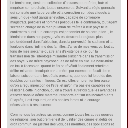
Le féminisme, c'est une collection d'astuces pour dénier, haïr et
mépriser son prochain, toutes ensembles. Suivant la règle générale
qui constate que la perversité et la corruption sont des cliquets à
sens unique - tout gangster évolué, capable de corrompre
magistrats, policiers et hommes politiques te le confirmera, tout agent
secret en charge de la manipulation de traîtres à leur pays te le
confirmera aussi : un corrompu est prisonnier de sa corruption -, le
féminisme dans nos pays gavés est descendu toujours plus
profondément dans l'abjection, dans la perversité, le sadisme et la
fourberie dans l'intimité des familles. J'ai vu de mes yeux vu, tout au
long de mes soixante-quatre ans d'existence à ce jour, la
transmission de l'idéologie misandre s'inscrire dans la transmission
des noyaux de délire psychotiques de mère en fille. De belle-mère
en bru à l'occasion, quand le fils se révélait finalement rebelle au
délire misandre inculqué par la mère, par exemple refusait de se
laisser suicider dans les délais prescrits, quel que fut le poids des
doubles contraintes infligées. On est folles en premier lieu parce
qu'on a reçu injonction de l'être, et qu'on n'a pas été capables de
résister à cette injonction, qu'on a trouvé autrefois que les avantages
d'entrer dans le délire maternel l'emportaient sur les inconvénients.
Et après, il est trop tard, on n'a pas les forces ni le courage
nécessaires à résipiscence.
Comme tous les autres racismes, comme toutes les autres guerres
de religions, son but premier est de justifier des crimes et délits de
droit commun, de justifier des vols, des meurtres, des spoliations et