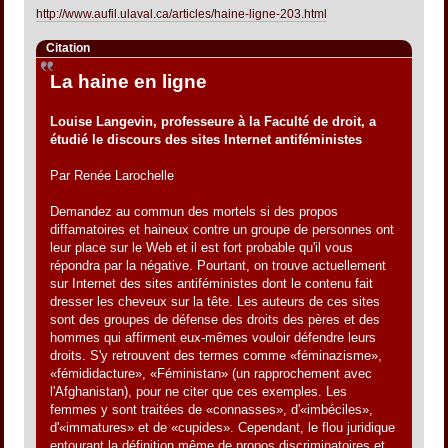
http://www.aufil.ulaval.ca/articles/haine-ligne-203.html
Citation
La haine en ligne
Louise Langevin, professeure à la Faculté de droit, a
étudié le discours des sites Internet antiféministes
Par Renée Larochelle
Demandez au commun des mortels si des propos
diffamatoires et haineux contre un groupe de personnes ont
leur place sur le Web et il est fort probable qu'il vous
répondra par la négative. Pourtant, on trouve actuellement
sur Internet des sites antiféministes dont le contenu fait
dresser les cheveux sur la tête. Les auteurs de ces sites
sont des groupes de défense des droits des pères et des
hommes qui affirment eux-mêmes vouloir défendre leurs
droits. S'y retrouvent des termes comme «féminazisme»,
«fémididacture», «Féministan» (un rapprochement avec
l'Afghanistan), pour ne citer que ces exemples. Les
femmes y sont traitées de «connasses», d'«imbéciles»,
d'«immatures» et de «cupides». Cependant, le flou juridique
entourant la définition même de propos discriminatoires et