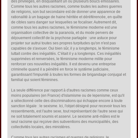
des privilèges, en disqualifiant un ou plusieurs boucs émissaires.
Comme tous les autres racismes, comme toutes les autres guerres
de religions, son but secondaire est de donner une apparence de
rationalité à un bagage de haine héritée et déréférencée, en quête
de cibles sans danger sur lesquelles se focaliser. Autrement dit,
comme tous les autres racismes, le féminisme moderne est une
organisation collective de la paranoïa, et du mode pervers de
déjouement collectif de la psychose partagée : une astuce pour
projeter sur autrui toutes ses propres turpitudes qu'on n'est pas
capables de s'avouer. Oui bien sûr, il y a longtemps, le féminisme
luttait contre des inégalités. C'était il y a longtemps. Ces inégalités
supprimées et renversées, le féminisme moderne milite pour
renforcer ces nouvelles inégalités. Il est devenu une entreprise
criminelle quand il a pénétré en force le système judiciaire,
garantissant l'impunité à toutes les formes de brigandage conjugal et
familial qui soient féminines.
La seule différence par rapport à d'autres racismes comme ceux
moins populaires (en France) d'islamisme ou de lepenisme, est qu'il
a sélectionné celle des discriminations qui échappe encore à toute
sanction légale : le sexisme. Ici, l'objet désigné pour recevoir tous les
ressentiments, est l'autre sexe, tout représentant de l'autre sexe qui
ne soit totalement soumis et asservi. Le sexisme anti-mâles est le
seul racisme qui reçoive des subventions des municipalités, des
collectivités locales, des ministères.
Comme tous les autres racismes et guerres de religions, le