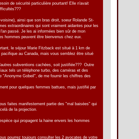
esoin de sécurité particulière pourtant! Elle n'avait
ifficultés???
voisine), ainsi que son bras droit, soeur Rolande St-
mes extraordinaires qui sont vraiment aidantes pour les
 l'an passé. Je les ai informées bien sûr de mon
 des hommes peuvent être bienvenus chez eux.
urtant, le séjour Marie Fitzback est situé à 1 km de
 pacifique au Canada, mais vous semblez être situé
'autres subventions cachées, soit justifiée??? Outre
ciaux tels un téléphone turbo, des caméras et des
e "Anonyme Gobeil", de me fournir les chiffres des
lement pour quelques femmes battues, mais justifié par
 Vous faites manifestement partie des "mal baisées" qui
elà de la projection.
e espèce qui propagent la haine envers les hommes
ous pourrez toujours consulter les 2 avocates de votre