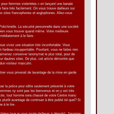
nt pour femmes violentées.» en lançant une banale
ire très facilement. On vous trouve dailleurs sur
 des sites francophones et anglophones. Allez-vous
olichinelle. La sécurité personnelle dans une société
it bien vous trouver quand même. Votre meilleure
mmédiatement à le faire.
vous vivez une situation très inconfortable. Vous
n fardeau insupportable. Pourtant, vous ne faites rien
aimeriez conserver lanonymat le plus total, pour de
sur dautres sites. De plus, cet article démontre que
dun visiteur masculin.
tirer vous priverait de lavantage de la mise en garde
ar la police pour sêtre seulement présenté à votre
hommes ny sont pas les bienvenus et on y est très
procès, tout homme sera chassé de votre Centre manu
s plutôt avantage de continuer à être publié tel quel? Si
 à le lire.
hèse (que je vous invite dailleurs à démolir). Jimagine