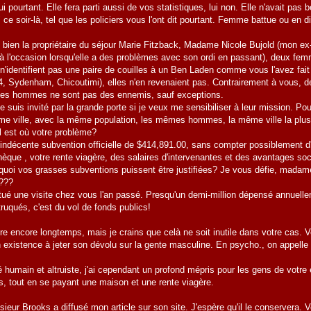
 pourtant. Elle fera parti aussi de vos statistiques, lui non. Elle n'avait pas b
ce soir-là, tel que les policiers vous l'ont dit pourtant. Femme battue ou en d
s bien la propriétaire du séjour Marie Fitzback, Madame Nicole Bujold (mon ex-
à l'occasion lorsqu'elle a des problèmes avec son ordi en passant), deux fem
n'identifient pas une paire de couilles à un Ben Laden comme vous l'avez fait
, Sydenham, Chicoutimi), elles n'en revenaient pas. Contrairement à vous,
 les hommes ne sont pas des ennemis, sauf exceptions.
e suis invité par la grande porte si je veux me sensibiliser à leur mission. Po
e ville, avec la même population, les mêmes hommes, la même ville la plus
Il est où votre problème?
indécente subvention officielle de $414,891.00, sans compter possiblement d
hèque , votre rente viagère, des salaires d'intervenantes et des avantages so
 quoi vos grasses subventions puissent être justifiées? Je vous défie, madam
s???
ectué une visite chez vous l'an passé. Presqu'un demi-million dépensé annuel
 truqués, c'est du vol de fonds publics!
tre encore longtemps, mais je crains que celà ne soit inutile dans votre cas.
 existence à jeter son dévolu sur la gente masculine. En psycho., on appelle c
humain et altruiste, j'ai cependant un profond mépris pour les gens de votr
s, tout en se payant une maison et une rente viagère.
ur Brooks a diffusé mon article sur son site. J'espère qu'il le conservera. V