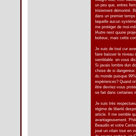
un peu que, entres fem
tristement démontré. Bi
dans un premier temps 
laquelle aucun système 
me protéger de moi-même
lAutre nest quune pr
boiteux, mais cette co
Je suis de tout cur a
faire baisser le niveau
semblable en vous disan
Si javais lombre dun
chose de si dangereux q
du monde puisque 99% 
expériences? Quand on 
être devriez-vous proté
se fait dans certaines 
Je suis très respectue
régime de liberté dexp
article. Il me semble q
avantageusement. Philos
Beaudin et votre Centre
joué un vilain tour en 