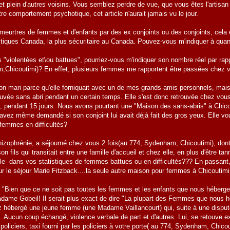
plein d'autres voisins. Vous semblez perdre de vue, que vous êtes l'artisan de l
e comportement psychotique, cet article n'aurait jamais vu le jour.
eurtres de femmes et d'enfants par des ex conjoints ou des conjoints, cela ex
stiques Canada, la plus sécuritaire au Canada. Pouvez-vous m'indiquer à qua
"violentées et\ou battues", pourriez-vous m'indiquer son nombre réel par r
,Chicoutimi)? En effet, plusieurs femmes me rapportent être passées chez
on mari parce qu'elle forniquait avec un de mes grands amis personnels, mais p
trouvée sans abri pendant un certain temps. Elle s'est donc retrouvée chez vo
s, pendant 15 jours. Nous avons pourtant une "Maison des sans-abris" à Chi
avez même demandé si son conjoint lui avait déjà fait des gros yeux. Elle vou
femmes en difficultés?
hizophrénie, a séjourné chez vous 2 fois(au 774, Sydenham, Chicoutimi), dont l
 son fils qui transitait entre une famille d'accueil et chez elle, en plus d'êt
lle dans vos statistiques de femmes battues ou en difficultés??? En passant, 
our le séjour Marie Fitzback....la seule autre maison pour femmes à Chicoutim
"Bien que ce ne soit pas toutes les femmes et les enfants que nous hébergeo
adame Gobeil! Il serait plus exact de dire "La plupart des Femmes que nous h
hébergé une jeune femme (une Madame Vaillancourt) qui, suite à une disput
Aucun coup échangé, violence verbale de part et d'autres. Lui, se retouve ex
policiers, taxi fourni par les policiers à votre porte( au 774, Sydenham, Chicou