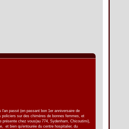
 passé (en passant bon 1er anniversaire de
es policiers sur des chimères de bonnes femmes, et
i se présente chez vous(au 774, Sydenham, Chicoutimi),
, et bien qu'entourée du centre hospitalier, du