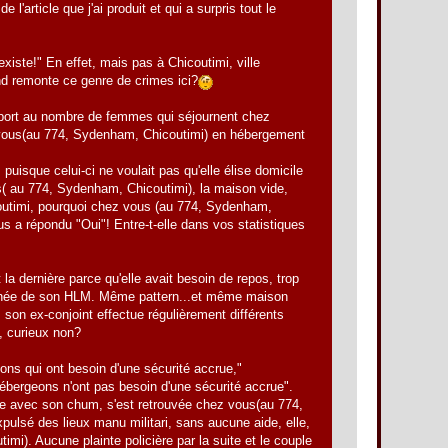
'article que j'ai produit et qui a surpris tout le
iste!" En effet, mais pas à Chicoutimi, ville
nd remonte ce genre de crimes ici?
apport au nombre de femmes qui séjournent chez
 vous(au 774, Sydenham, Chicoutimi) en hébergement
uisque celui-ci ne voulait pas qu'elle élise domicile
us( au 774, Sydenham, Chicoutimi), la maison vide,
coutimi, pourquoi chez vous (au 774, Sydenham,
s a répondu "Oui"! Entre-t-elle dans vos statistiques
a dernière parce qu'elle avait besoin de repos, trop
re tannée de son HLM. Même pattern...et même maison
son ex-conjoint effectue régulièrement différents
i, curieux non?
ns qui ont besoin d'une sécurité accrue,"
ébergeons n'ont pas besoin d'une sécurité accrue".
e avec son chum, s'est retrouvée chez vous(au 774,
pulsé des lieux manu militari, sans aucune aide, elle,
timi). Aucune plainte policière par la suite et le couple