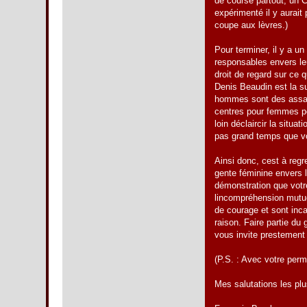
de course partout, un C
expérimenté il y aurait
coupe aux lèvres.)
Pour terminer, il y a u
responsables envers le
droit de regard sur ce 
Denis Beaudin est la s
hommes sont des assass
centres pour femmes pou
loin déclaircir la situ
pas grand temps que vo
Ainsi donc, cest à regr
gente féminine envers la
démonstration que votre
lincompréhension mutue
de courage et sont inc
raison. Faire partie du
vous invite prestement
(P.S. : Avec votre permi
Mes salutations les pl