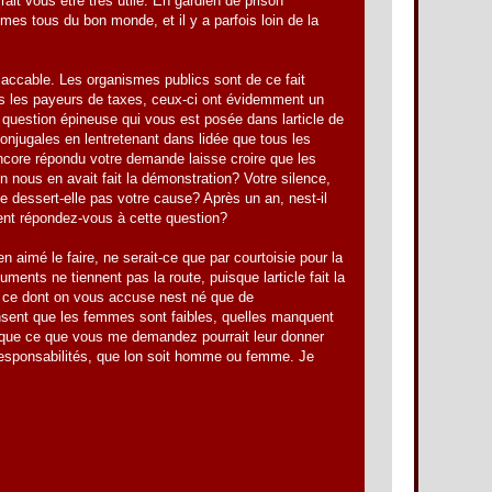
ait vous être très utile. En gardien de prison
mes tous du bon monde, et il y a parfois loin de la
s accable. Les organismes publics sont de ce fait
ous les payeurs de taxes, ceux-ci ont évidemment un
 question épineuse qui vous est posée dans larticle de
jugales en lentretenant dans lidée que tous les
ncore répondu votre demande laisse croire que les
 nous en avait fait la démonstration? Votre silence,
ne dessert-elle pas votre cause? Après un an, nest-il
ent répondez-vous à cette question?
en aimé le faire, ne serait-ce que par courtoisie pour la
ments ne tiennent pas la route, puisque larticle fait la
e ce dont on vous accuse nest né que de
ensent que les femmes sont faibles, quelles manquent
r que ce que vous me demandez pourrait leur donner
 responsabilités, que lon soit homme ou femme. Je