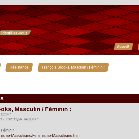
Accueil
»
»
Résistance
François Brooks, Masculin / Féminin :
is
oks, Masculin / Féminin :
:11:14 *
08, 07:32:38 par Jacques
*
 Féminin :
minisme-Masculisme/Feminisme-Masculisme.htm