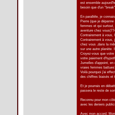
est ensemble aujourd'hui
besoin que d'un "break" 
En parallèle, je connai
Pierre (que je dépanne 
femmes et qui surtout, 
aventure chez vous(774
Contrairement à vous,
Contrairement à vous, j
chez vous ,dans la mêm
sur une autre planète. 
Croyez-vous que votre 
votre paiement d'hypot
Jumelles d'appoint, en
vraies femmes battue
Voilà pourquoi j'ai eff
des chiffres biaisés et
Et je pourrais en débat
passera le reste de son
Reconnu pour mon côté 
avec les deniers public
Avec mon accord, Monsie