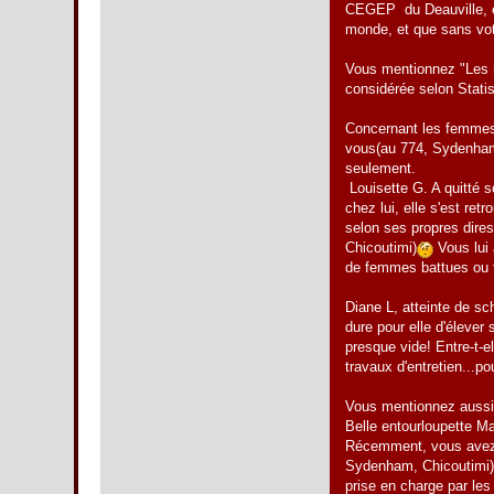
CEGEP du Deauville, et 
monde, et que sans votr
Vous mentionnez "Les m
considérée selon Stati
Concernant les femmes 
vous(au 774, Sydenham
seulement.
Louisette G. A quitté s
chez lui, elle s'est re
selon ses propres dire
Chicoutimi)
Vous lui 
de femmes battues ou 
Diane L, atteinte de sc
dure pour elle d'élever
presque vide! Entre-t-e
travaux d'entretien...p
Vous mentionnez aussi 
Belle entourloupette M
Récemment, vous avez 
Sydenham, Chicoutimi). 
prise en charge par les 