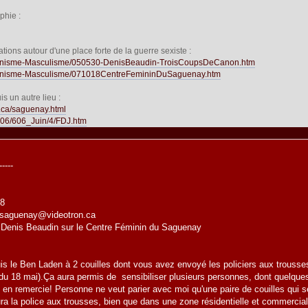
phie :
tions autour d'une place forte de la guerre sexiste :
eminisme-Masculisme/050530-DenisBeaudin-TroisCoupsDeCanon.htm
minisme-Masculisme/071018CentreFemininDuSaguenay.htm
s un autre lieu :
c.ca/saguenay.html
2006/606_Juin/4/FDJ.htm
----
18
cfsaguenay@videotron.ca
 de Denis Beaudin sur le Centre Féminin du Saguenay
 à 2 couilles dont vous avez envoyé les policiers aux trousses l'an
 du 18 mai).Ça aura permis de sensibiliser plusieurs personnes, dont quelqu
us en remercie! Personne ne veut parier avec moi qu'une paire de couilles qu
ra la police aux trousses, bien que dans une zone résidentielle et commerciale