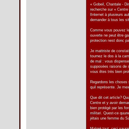
« Gobeil, Chantale - D
recherche sur « Centre
lInternet à plusieurs 
demander à tous les sit
Comme vous pouvez le c
ouverte ne peut être ga
protection nest donc p
Je mattriste de consta
tournez le dos à la cam
de mal : vous dispensez
supposées raisons de séc
vous êtes très bien pro
Regardons les choses so
quil représente. Je me
Que dit cet article? Qu
Centre et y avoir dema
bien protégé par les f
militari. Quest-ce qu
jétais une femme du Sa
Malgré tout, ceci saura