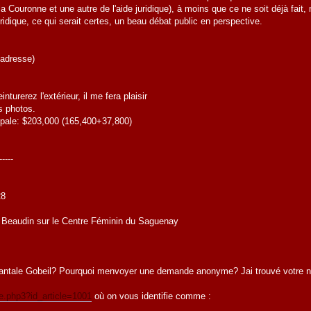
a Couronne et une autre de l'aide juridique), à moins que ce ne soit déjà fait, 
uridique, ce qui serait certes, un beau débat public en perspective.
adresse)
nturerez l'extérieur, il me fera plaisir
 photos.
le: $203,000 (165,400+37,800)
----
28
is Beaudin sur le Centre Féminin du Saguenay
tale Gobeil? Pourquoi menvoyer une demande anonyme? Jai trouvé votre n
cle.php3?id_article=1001
où on vous identifie comme :