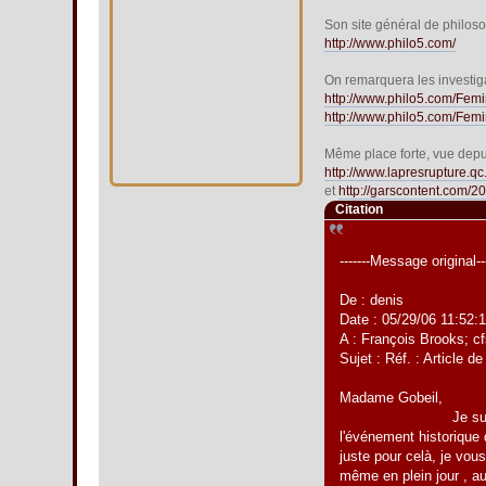
Son site général de philoso
http://www.philo5.com/
On remarquera les investiga
http://www.philo5.com/F
http://www.philo5.com/Fe
Même place forte, vue depui
http://www.lapresrupture.q
et
http://garscontent.com/
Citation
-------Message original---
De : denis
Date : 05/29/06 11:52:
A : François Brooks; 
Sujet : Réf. : Article
Madame Gobeil,
Je suis le Ben Laden
l'événement historique
juste pour celà, je vo
même en plein jour , au