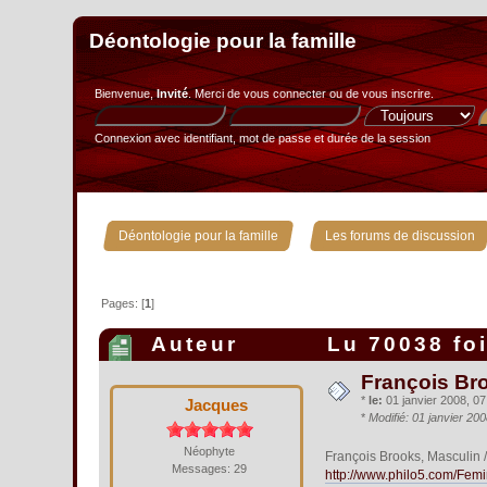
Déontologie pour la famille
Bienvenue,
Invité
. Merci de
vous connecter
ou de
vous inscrire
.
Connexion avec identifiant, mot de passe et durée de la session
»
Déontologie pour la famille
Les forums de discussion
Pages: [
1
]
Auteur
Lu 70038 fo
François Bro
*
le:
01 janvier 2008, 07
Jacques
*
Modifié: 01 janvier 20
Néophyte
François Brooks, Masculin /
Messages: 29
http://www.philo5.com/Fe