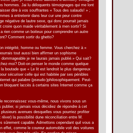
s hommes. Jai lu déloquents témoignages qui me lont
laisser dire à vos souffrantes « Tous des salauds! » ;
mes à entretenir dans leur cur une peur contre
ge négative de lautre sexe, qui donc pourrait jamais
roire quon maide véritablement à men sortir? Si
ny a rien comme un boiteux pour comprendre un autre
ment? Comment sortir du ghetto?
 son intégrité, homme ou femme. Vous cherchez à «
pourrais tout aussi bien affirmer un sophisme
e dommageable je ne laurais jamais publié.» Qui sait?
ster chez-moi? Doit-on penser le monde comme quelque
la boutade que « Le lit est lendroit le plus dangereux
 sécuriser celle qui est habitée par ses pénibles
nternet qui palabre (pseudo-)philosophiquement. Peut-
 en bloquant laccès à certains sites Internet comme ça
s le reconnaissez vous-même, nous vivons sous un
us publier, si jamais vous décidiez de répondre à cet
e plusieurs avenues desquelles vous pourriez profiter
ver) la possibilité dune réconciliation entre M.
 êtes sûrement capable. Admettons cependant quil vous a
 En effet, comme le coureur automobile voit des voitures