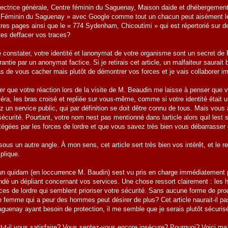
irectrice générale, Centre féminin du Saguenay, Maison daide et dhébergeme
 Féminin du Saguenay » avec Google comme tout un chacun peut aisément le fa
autres pages ainsi que le « 774 Sydenham, Chicoutimi » qui est répertorié sur
es deffacer vos traces?
onstater, votre identité et lanonymat de votre organisme sont un secret de P
rantie par un anonymat factice. Si je retirais cet article, un malfaiteur saura
as de vous cacher mais plutôt de démontrer vos forces et je vais collaborer i
ter que votre réaction lors de la visite de M. Beaudin me laisse à penser que 
éra, les bras croisé et repliée sur vous-même, comme si votre identité était u
 un service public, qui par définition se doit dêtre connu de tous. Mais vous 
urité. Pourtant, votre nom nest pas mentionné dans larticle alors quil lest 
tégées par les forces de lordre et que vous savez très bien vous débarrasser 
us un autre angle. À mon sens, cet article sert très bien vos intérêt, et le re
xplique.
un quidam (en loccurrence M. Baudin) sest vu pris en charge immédiatement p
ndé un dépliant concernant vos services. Une chose ressort clairement : les 
orces de lordre qui semblent prioriser votre sécurité. Sans aucune forme de 
une femme qui a peur des hommes peut désirer de plus? Cet article naurait-il pa
guenay ayant besoin de protection, il me semble que je serais plutôt sécurisée
it-t-il vous satisfaire? Vous sentez-vous encore insécure? Pourquoi? Voici ma t