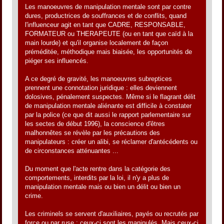
Les manoeuvres de manipulation mentale sont par contre
dures, productrices de souffrances et de conflits, quand
l'influenceur agit en tant que CADRE, RESPONSABLE,
FORMATEUR ou THERAPEUTE (ou en tant que caïd à la
main lourde) et qu'il organise localement de façon
préméditée, méthodique mais biaisée, les opportunités de
piéger ses influencés.
A ce degré de gravité, les manoeuvres subreptices
prennent une connotation juridique : elles deviennent
dolosives, pénalement suspectes. Même si le flagrant délit
de manipulation mentale aliénante est difficile à constater
par la police (ce que dit aussi le rapport parlementaire sur
les sectes de début 1996), la conscience d'êtres
malhonnêtes se révèle par les précautions des
manipulateurs : créer un alibi, se réclamer d'antécédents ou
de circonstances atténuantes ...
Du moment que l'acte rentre dans la catégorie des
comportements, interdits par la loi, il n'y a plus de
manipulation mentale mais ou bien un délit ou bien un
crime.
Les criminels se servent d'auxiliaires, payés ou recrutés par
force ou par ruse : ceux-ci sont les manipulés. Mais ceux-ci