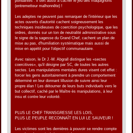
pondantes : il sert aussi à cacher le jeu des maquignons
(entremetteur malhonnête) !
Les adeptes ne peuvent pas remarquer de l'intérieur que les
actes ouverts d'autorité cachent soigneusement les
techniques insidieuses de coercition psychologique, que les
ordres, donnés sur un ton de neutralité administrative sous
le signe de la sagesse du Grand Chef, cachent un plan de
mise au pas, d'humiliation systématique mais aussi de
mise en appétit pour l'objectif communautaire.
Avec raison, le Dr J.-M. Abgrall distingue les «sectes
coercitives», qu'il désigne par SC, de toutes les autres
sectes. Les manipulations mentales dures visent cet effet :
forcer les gens autoritairement à prendre un comportement
déterminé en leur donnant lillusion de suivre ainsi leur
propre élan ! Les détourner de leurs buts individuels vers le
but collectif, caché par le Maître ès manipulations, à leur
insu et contre leur volonté.
PLUS LE CHEF TRANSGRESSE LES LOIS,
PLUS LE PEUPLE RECONNAÎT EN LUI LE SAUVEUR !
Les victimes sont les dernières à pouvoir se rendre compte