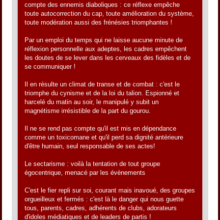
compte des ennemis diaboliques : ce réflexe empêche
toute autocorrection du cap, toute amélioration du système,
toute modération aussi des frénésies triomphantes !
Par un emploi du temps qui ne laisse aucune minute de
réflexion personnelle aux adeptes, les cadres empêchent
les doutes de se lever dans les cerveaux des fidèles et de
se communiquer !
Il en résulte un climat de transe et de combat : c'est le
triomphe du cynisme et de la loi du talion. Espionné et
harcelé du matin au soir, le manipulé y subit un
magnétisme irrésistible de la part du gourou.
Il ne se rend pas compte qu'il est mis en dépendance
comme un toxicomane et qu'il perd sa dignité antérieure
d'être humain, seul responsable de ses actes!
Le sectarisme : voilà la tentation de tout groupe
égocentrique, menacé par les évènements
C'est le fier repli sur soi, courant mais inavoué, des groupes
orgueilleux et fermés : c'est là le danger qui nous guette
tous, parents, cadres, adhérents de clubs, adorateurs
d'idoles médiatiques et de leaders de partis !