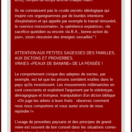
Ils ne connaissent pas le «code secret» idéologique qui
inspire ces organigrammes par de lourdes intentions
d'exploitation et qui appelle par exemple le travail rémunéré,
le «service missionnaire», la «pénitence expiatrice», «le
sacrifice quotidien ou encore «la B.A., bonne action du
jour», sinon «lexutoire des énergies sexuelles" !
ATTENTION AUX PETITES SAGESSES DES FAMILLES,
AUX DICTONS ET PROVERBES,
VRAIES «PEAUX DE BANANE» DE LA PENSÉE !
Le comportement civique des adeptes de sectes, par
exemple, est tel que les prisons semblent inutiles dans le
pays qu'ils investissent. Les mouvements millénaristes en
sont conscients et exploitent l'argument par le stéréotype,
démagogique et trompeur, manipulation d'un dicton biblique
: «On juge les arbres à leurs fruits : observez comment
nous nous comportons et vous aurez envie de nous
rejoindre !»
L'usage de proverbes paysans et des principes de grand-
mère est souvent de bon conseil dans les situations corres-