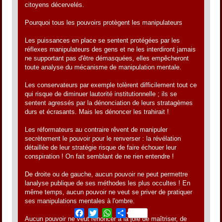
citoyens décervelés.
Pourquoi tous les pouvoirs protègent les manipulateurs
Les puissances en place se sentent protégées par les
réflexes manipulateurs des gens et ne les interdiront jamais
ne supportant pas d'être démasquées, elles empêcheront
toute analyse du mécanisme de manipulation mentale.
Les conservateurs par exemple tolèrent difficilement tout ce
qui risque de diminuer lautorité institutionnelle ; ils se
sentent agressés par la dénonciation de leurs stratagèmes
durs et écrasants. Mais les dénoncer les trahirait !
Les réformateurs au contraire rêvent de manipuler
secrètement le pouvoir pour le renverser : la révélation
détaillée de leur stratégie risque de faire échouer leur
conspiration ! On fait semblant de ne rien entendre !
De droite ou de gauche, aucun pouvoir ne peut permettre
lanalyse publique de ses méthodes les plus occultes ! En
même temps, aucun pouvoir ne veut se priver de pratiquer
ses manipulations mentales à l'ombre.
Facebook
Twitter
WhatsApp
Share
Aucun pouvoir ne veut renoncer à la joie de maîtriser, de