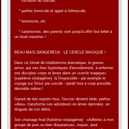
* incitation au suicide,
* parfois homicide et appel à l'ethnocide,
* terrorisme, etc.
* satanismes, des parents vont jusqu'à offrir leur bébé à
un rituel meurtrier !
BEAU MAIS DANGEREUX : LE CERCLE MAGIQUE !
Dans ce climat de totalitarisme dramatique, le gourou
arrive, par ses rites hypnotiques d'envoûtement, à enfermer
ses disciples corps et âmes dans un «cercle magique»
(septième stratagème): là l'impossible - par exemple le
voyage sur Sirius par suicide - paraît tout a coup possible,
désirable même !
Garant de tels espoirs fous, l'escroc devient idole, parfois
«dieu», transforme ses adorateurs en âmes damnées, en
drogués de son délire.
Son chantage final (huitième stratagème) : «Adhérez à mon
groupe de purs ou bien disparaissez, impurs, pour