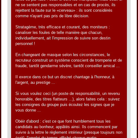
ne se sentent pas responsables et en cas de procès, ils
rejettent la faute sur le «cerveau» : ils sont considérés
comme n'ayant pas pris de libre décision.
Stratagème, très efficace et courant, des moniteurs :
canaliser les foules de telle manière que chacun,
individuellement, ait l'impression de suivre son destin
personnel !
En changeant de masque selon les circonstances, le
recruteur construit un système conscient de tromperie et de
fraude, tantôt gendarme sévère, tantôt conseiller amical ...
II exerce dans ce but un discret chantage à l'honneur, à
l'argent, au prestige ...
Si vous voulez ceci (un poste de responsabilité, un revenu
honorable, des titres flatteurs ...), alors faites cela : suivez
les consignes du groupe puis écoutez les signes que je
vous donne ...
Obéir d'abord : c'est ce que font humblement tous les
candidats au bonheur, appâtés ainsi. Ils commencent par
suivre à la lettre le règlement intérieur (presque toujours non
écrit), l'emploi du temps affiché chaque matin.