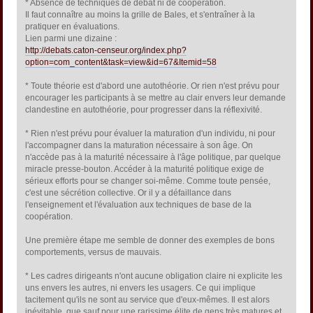
* Absence de techniques de débat ni de coopération.
Il faut connaître au moins la grille de Bales, et s'entraîner à la
pratiquer en évaluations.
Lien parmi une dizaine :
http://debats.caton-censeur.org/index.php?
option=com_content&task=view&id=67&Itemid=58
* Toute théorie est d'abord une autothéorie. Or rien n'est prévu pour
encourager les participants à se mettre au clair envers leur demande
clandestine en autothéorie, pour progresser dans la réflexivité.
* Rien n'est prévu pour évaluer la maturation d'un individu, ni pour
l'accompagner dans la maturation nécessaire à son âge. On
n'accède pas à la maturité nécessaire à l'âge politique, par quelque
miracle presse-bouton. Accéder à la maturité politique exige de
sérieux efforts pour se changer soi-même. Comme toute pensée,
c'est une sécrétion collective. Or il y a défaillance dans
l'enseignement et l'évaluation aux techniques de base de la
coopération.
Une première étape me semble de donner des exemples de bons
comportements, versus de mauvais.
* Les cadres dirigeants n'ont aucune obligation claire ni explicite les
uns envers les autres, ni envers les usagers. Ce qui implique
tacitement qu'ils ne sont au service que d'eux-mêmes. Il est alors
inévitable, que sauf pour une rarissime élite de gens très matures et