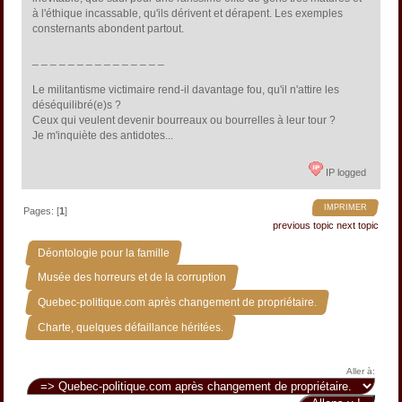
à l'éthique incassable, qu'ils dérivent et dérapent. Les exemples
consternants abondent partout.
_ _ _ _ _ _ _ _ _ _ _ _ _ _ _
Le militantisme victimaire rend-il davantage fou, qu'il n'attire les
déséquilibré(e)s ?
Ceux qui veulent devenir bourreaux ou bourrelles à leur tour ?
Je m'inquiète des antidotes...
IP logged
IMPRIMER
Pages: [
1
]
previous topic
next topic
»
Déontologie pour la famille
»
Musée des horreurs et de la corruption
»
Quebec-politique.com après changement de propriétaire.
Charte, quelques défaillance héritées.
Aller à: