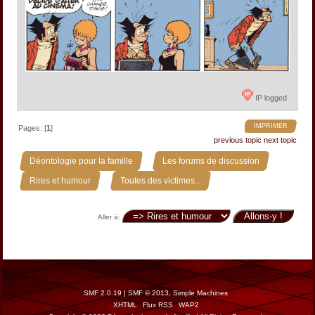
IP logged
IMPRIMER
Pages: [
1
]
previous topic
next topic
»
»
Déontologie pour la famille
Les forums de discussion
»
Rires et humour
Toutes des victimes...
Aller à:
SMF 2.0.19
|
SMF © 2013
,
Simple Machines
XHTML
Flux RSS
WAP2