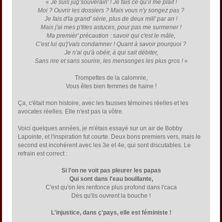
«
Je suis jug’souverain' ! Je fais ce qu’il me plaît !
Moi ? Ouvrir les dossiers ? Mais vous n'y songez pas ?
Je fais d'la grand' série, plus de deux mill' par an !
Mais j'ai mes p'tites astuces, pour pas me surmener !
Ma premièr' précaution : savoir qui c'est le mâle,
C'est lui qu'j'vais condamner ! Quant à savoir pourquoi ?
Je n'ai qu'à obéir, à qui sait débiter,
Sans rire et sans sourire, les mensonges les plus gros !
»
Trompettes de la calomnie,
Vous êtes bien femmes de haine !
Ça, c'était mon histoire, avec les fausses témoines réelles et les
avocates réelles. Elle n'est pas la vôtre.
Voici quelques années, je m'étais essayé sur un air de Bobby
Lapointe, et l'inspiration fut courte. Deux bons premiers vers, mais le
second est incohérent avec les 3e et 4e, qui sont discutables. Le
refrain est correct :
Si l'on ne voit pas pleurer les papas
Qui sont dans l'eau bouillante,
C'est qu'on les renfonce plus profond dans l'caca
Dès qu'ils ouvrent la bouche !
L'injustice, dans ç'pays, elle est féministe !