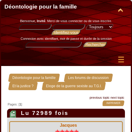
Déontologie pour la famille
Bienvenue,
Invité
. Merci de
vous connecter
ou de
vous inscrire
.
Connexion avec identifiant, mot de passe et durée de la session
»
»
Déontologie pour la famille
Les forums de discussion
»
Et la justice ?
Eloge de la guerre sexiste au T.G.I.
previous topic
next topic
IMPRIMER
Pages: [
1
]
Lu 72989 fois
Jacques