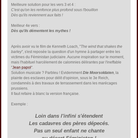
Meilleure solution pour les vers 3 et 4 :
C'est qu'on les renfonce plus profond sous l'bouillon
Dès qu'ils reviennent aux faits !
Meilleur 4e vers :
Dès qu'ils démentent les mythes !
Après avoir vu le film de Kenneth Loach, "
The wind that shakes the
barley
", s'est reposée la question d'un hymne à partager entre les
victimes du Féministan judiciaire. Aucune inspiration sur le moment,
mais l'habituel harcèlement de calomnies délirantes par l'ineffable
"
Jean papol
".
Solution musicale ? Parbleu ! Evidemment
Die Moorsoldaten
, la
plainte des esclaves pour délit d'opinion, sous le 3e Reich,
condamnés à des travaux de terrassement dans les marécages
prussiens.
Il faut refaire à blanc la version française.
Exemple :
Loin dans l'infini s'étendent
Les cadavres des pères dépecés.
Pas un seul enfant ne chante
au désert Féministan !