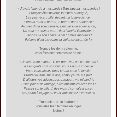
«
J’avais l’monde à mes pieds ! Tous buvant mes paroles !
François était baveux, tout petit subjugué,
Les yeux écarquillé, devant ma toute-science :
L’enfant dans le parent, le parent dans l’enfance !
Au pied d’ma souv’raineté, sans faire de soumission,
Un seul n’y croyait pas, c’était l’mari d’Geneviève !
Faisons lui son affaire, à cet homme insoumis !
Faisons d’cet incroyant, la violence incarnée !
»
Trompettes de la calomnie,
Vous êtes bien femmes de haine !
«
Je suis votre avocat’ ! C’est donc moi qui commande !
Je sais quels sont vos torts, vous êtes un imbécile :
Vous vous laissez becq’ter par toute la famille,
Brouter la laine sur le dos, et moi j’aurai ma part !
D’ailleurs vos adversaires partagent ma misandrie
Et me paient davantage, elles ont tout’les richesses !
Passez sur le billard, des mois d’convalescence !
Moi j’dirai à la juge qu’vous vous foutez d’vot'fille !
»
Trompettes de la fourberie !
Vous êtes bien femmes en toges
Noires !