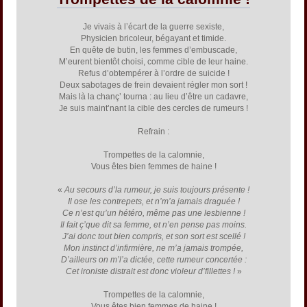
Je vivais à l’écart de la guerre sexiste,
Physicien bricoleur, bégayant et timide.
En quête de butin, les femmes d’embuscade,
M’eurent bientôt choisi, comme cible de leur haine.
Refus d’obtempérer à l’ordre de suicide !
Deux sabotages de frein devaient régler mon sort !
Mais là la chanç’ tourna : au lieu d’être un cadavre,
Je suis maint’nant la cible des cercles de rumeurs !
Refrain :
Trompettes de la calomnie,
Vous êtes bien femmes de haine !
«
Au secours d’la rumeur, je suis toujours présente !
Il ose les contrepets, et n’m’a jamais draguée !
Ce n’est qu’un hétéro, même pas une lesbienne !
Il fait ç’que dit sa femme, et n’en pense pas moins.
J’ai donc tout bien compris, et son sort est scellé !
Mon instinct d’infirmière, ne m’a jamais trompée,
D’ailleurs on m’l’a dictée, cette rumeur concertée :
Cet ironiste distrait est donc violeur d’fillettes !
»
Trompettes de la calomnie,
Vous êtes bien femmes de haine !