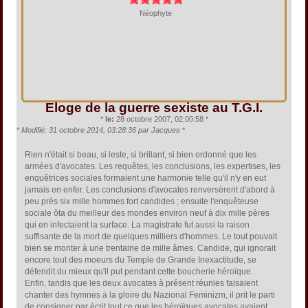
Néophyte
Eloge de la guerre sexiste au T.G.I.
*
le:
28 octobre 2007, 02:00:58 *
*
Modifié: 31 octobre 2014, 03:28:36 par Jacques
*
Rien n'était si beau, si leste, si brillant, si bien ordonné que les
armées d'avocates. Les requêtes, les conclusions, les expertises, les
enquêtrices sociales formaient une harmonie telle qu'il n'y en eut
jamais en enfer. Les conclusions d'avocates renversèrent d'abord à
peu près six mille hommes fort candides ; ensuite l'enquêteuse
sociale ôta du meilleur des mondes environ neuf à dix mille pères
qui en infectaient la surface. La magistrate fut aussi la raison
suffisante de la mort de quelques milliers d'hommes. Le tout pouvait
bien se monter à une trentaine de mille âmes. Candide, qui ignorait
encore tout des moeurs du Temple de Grande Inexactitude, se
défendit du mieux qu'il put pendant cette boucherie héroïque.
Enfin, tandis que les deux avocates à présent réunies faisaient
chanter des hymnes à la gloire du Nazional Feminizm, il prit le parti
de consigner par écrit tout ce que les héroïques avocates avaient