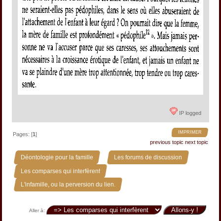
IP logged
IMPRIMER
Pages: [
1
]
previous topic
next topic
»
»
Déontologie pour la famille
Les forums de discussion
»
Les comparses qui interfèrent
L'infamille, ou la perversion du lien.
Aller à: