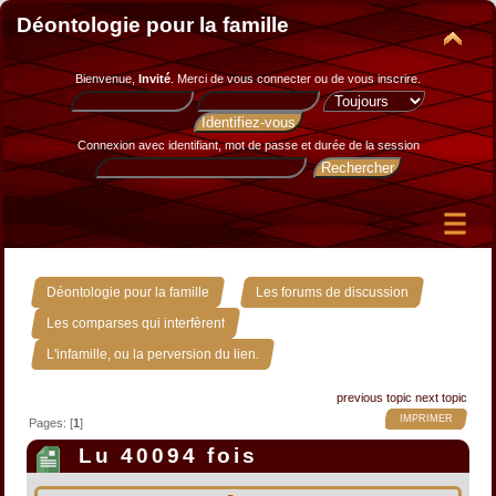
Déontologie pour la famille
Bienvenue,
Invité
. Merci de
vous connecter
ou de
vous inscrire
.
Connexion avec identifiant, mot de passe et durée de la session
»
»
Déontologie pour la famille
Les forums de discussion
»
Les comparses qui interfèrent
L'infamille, ou la perversion du lien.
previous topic
next topic
IMPRIMER
Pages: [
1
]
Lu 40094 fois