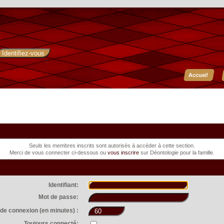
Accueil
Seuls les membres inscrits sont autorisés à accéder à cette section.
Merci de vous connecter ci-dessous ou
vous inscrire
sur Déontologie pour la famille.
Identifiant:
Mot de passe:
de connexion (en minutes) :
Toujours connecté: