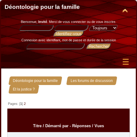
Déontologie pour la famille
Bienvenue,
Invité
. Merci de
vous connecter
ou de
vous inscrire
.
Connexion avec identifiant, mot de passe et durée de la session
»
»
Déontologie pour la famille
Les forums de discussion
Et la justice ?
Pages: [
1
]
2
Titre
/
Démarré par
-
Réponses
/
Vues