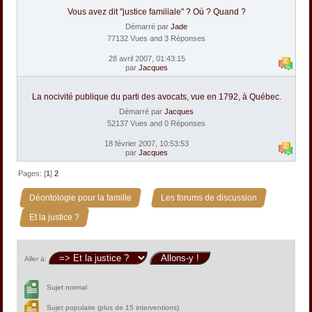
Vous avez dit "justice familiale" ? Où ? Quand ?
Démarré par
Jade
77132 Vues and 3 Réponses
28 avril 2007, 01:43:15
par
Jacques
La nocivité publique du parti des avocats, vue en 1792, à Québec.
Démarré par
Jacques
52137 Vues and 0 Réponses
18 février 2007, 10:53:53
par
Jacques
Pages: [
1
]
2
»
»
Déontologie pour la famille
Les forums de discussion
Et la justice ?
Aller à:
Sujet normal
Sujet populaire (plus de 15 interventions)