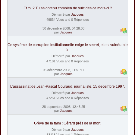
Et toi ? Tu as obtenu combien de suicides ce mois-ci ?
Démarré par
Jacques
49834 Vues and 0 Réponses
30 décembre 2008, 04:28:03
par
Jacques
Ce système de corruption institutionnelle exige le secret, et est vulnérable
à l
Démarré par
Jacques
47101 Vues and 0 Réponses
05 décembre 2008, 11:51:11
par
Jacques
L'assassinat de Jean-Pascal Couraud, journaliste, 15 décembre 1997.
Démarré par
Jacques
47251 Vues and 0 Réponses
28 septembre 2008, 12:46:25
par
Jacques
Grève de la faim : Gérard près de la mort.
Démarré par
Jacques
53118 Vues and 1 Réponses