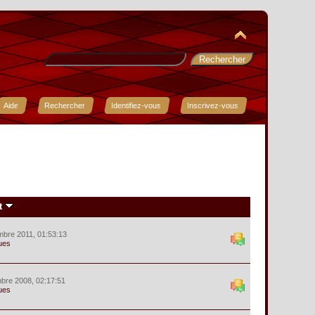
Aide
Rechercher
Identifiez-vous
Inscrivez-vous
t
mbre 2011, 01:53:13
ues
bre 2008, 02:17:51
ues