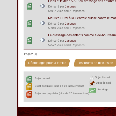
Liens et textes : S.A.P. ou dressage des enfants 
Démarré par
Jacques
54932 Vues and 2 Réponses
Maurice Hurni à la Centrale suisse contre le mob
Démarré par
Jacques
56940 Vues and 1 Réponses
Le dressage des enfants comme aide-bourreaux v
Démarré par
Jacques
57572 Vues and 0 Réponses
Pages: [
1
]
»
Déontologie pour la famille
Les forums de discussion
Sujet bloqué
Sujet normal
Sujet épinglé
Sujet populaire (plus de 15 interventions)
Sondage
Sujet très populaire (plus de 25 interventions)