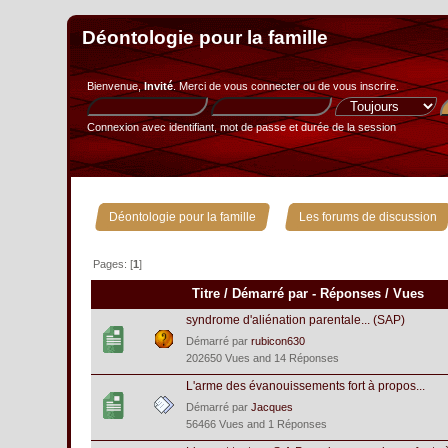
Déontologie pour la famille
Bienvenue,
Invité
. Merci de
vous connecter
ou de
vous inscrire
.
Connexion avec identifiant, mot de passe et durée de la session
»
Déontologie pour la famille
Les forums de discussion
Pages: [
1
]
Titre
/
Démarré par
-
Réponses
/
Vues
syndrome d'aliénation parentale... (SAP)
Démarré par
rubicon630
202650 Vues and 14 Réponses
L'arme des évanouissements fort à propos...
Démarré par
Jacques
56466 Vues and 1 Réponses