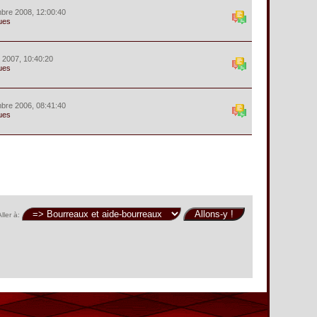
bre 2008, 12:00:40
ues
r 2007, 10:40:20
ues
bre 2006, 08:41:40
ues
ller à: