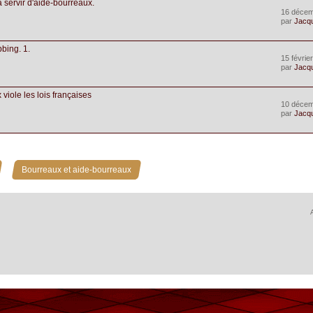
à servir d'aide-bourreaux.
16 décem
par
Jacq
bing. 1.
15 févrie
par
Jacq
iole les lois françaises
10 décem
par
Jacq
»
Bourreaux et aide-bourreaux
A