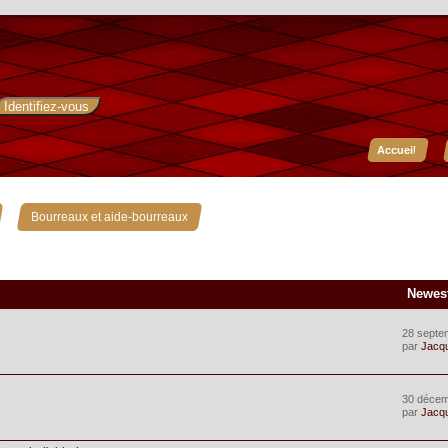
Accueil
»
Bourreaux et aide-bourreaux
Newes
28 septe
par
Jacq
30 décem
par
Jacq