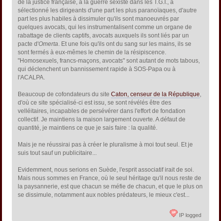
de la justice française, à la guerre sexiste dans les T.G.I., a
sélectionné les dirigeants d'une part les plus paranoïaques, d'autre
part les plus habiles à dissimuler qu'ils sont manoeuvrés par
quelques avocats, qui les instrumentalisent comme un organe de
rabattage de clients captifs, avocats auxquels ils sont liés par un
pacte d'
Omerta
. Et une fois qu'ils ont du sang sur les mains, ils se
sont fermés à eux-mêmes le chemin de la résipiscence.
"Homosexuels, francs-maçons, avocats" sont autant de mots tabous,
qui déclenchent un bannissement rapide à SOS-Papa ou à
l'ACALPA.
Beaucoup de cofondateurs du site
Caton, censeur de la République
,
d'où ce site spécialisé-ci est issu, se sont révélés être des
velléitaires, incapables de persévérer dans l'effort de fondation
collectif. Je maintiens la maison largement ouverte. A défaut de
quantité, je maintiens ce que je sais faire : la qualité.
Mais je ne réussirai pas à créer le pluralisme à moi tout seul. Et je
suis tout sauf un publicitaire...
Evidemment, nous serions en Suède, l'esprit associatif irait de soi.
Mais nous sommes en France, où le seul héritage qu'il nous reste de
la paysannerie, est que chacun se méfie de chacun, et que le plus on
se dissimule, notamment aux nobles prédateurs, le mieux c'est...
IP logged