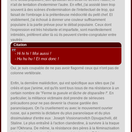
n'ait de tentation d'exterminer l'autre. En effet, j'ai assisté bien trop
souvent à des scènes d'extermination de l'intellectuel de trop, qui
faisait de l'ombrage à la prétentieuse médiocrité du petit chef. Et
visiblement, j'ai échoué à donner une couleur suffisamment
populaire à la partie prévue pour le débat populaire. Ceux dont
l'expression est très hésitante et imparfaite, sont manifestement
intimidés, préfèrent aller là où ils peuvent s'entre-congratuler entre
vautrés :
Citation
- Hi hi hi ! Moi aussi !
- Hu hu hu ! Et moi donc !
Oui, je suis coupable de ne pas avoir flagorné ceux qui n'ont pas de
colonne vertébrale.
Enfin, la dernière malédiction, qui est spécifique aux sites que j'ai
créés et que j'anime, est qu'ils sont tous issus de ma résistance à un
certain nombre de "
Ferme ta gueule et tâche de disparaître !
". En
particulier, la militance victimaire doit prendre de sérieuses
précautions pour ne pas devenir la chasse gardée des
paranoïaques. On l'a cruellement vu avec le mouvement ouvrier
russe, qui a permis la dictature du plus paranoïaque et du plus
dissimulateur d'entre eux : Joseph Vissionarovitch Djougachvili, dit
Staline. Le plus entraîné à l'action clandestine, à survivre à la traque
par l'Okhrana. De même, la résistance des pères à la féminazisation