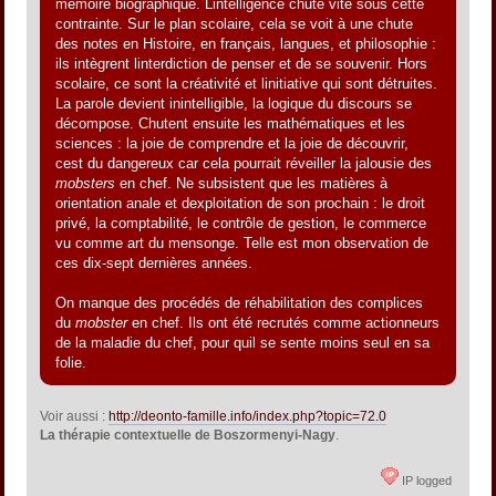
mémoire biographique. Lintelligence chute vite sous cette
contrainte. Sur le plan scolaire, cela se voit à une chute
des notes en Histoire, en français, langues, et philosophie :
ils intègrent linterdiction de penser et de se souvenir. Hors
scolaire, ce sont la créativité et linitiative qui sont détruites.
La parole devient inintelligible, la logique du discours se
décompose. Chutent ensuite les mathématiques et les
sciences : la joie de comprendre et la joie de découvrir,
cest du dangereux car cela pourrait réveiller la jalousie des
mobsters
en chef. Ne subsistent que les matières à
orientation anale et dexploitation de son prochain : le droit
privé, la comptabilité, le contrôle de gestion, le commerce
vu comme art du mensonge. Telle est mon observation de
ces dix-sept dernières années.
On manque des procédés de réhabilitation des complices
du
mobster
en chef. Ils ont été recrutés comme actionneurs
de la maladie du chef, pour quil se sente moins seul en sa
folie.
Voir aussi :
http://deonto-famille.info/index.php?topic=72.0
La thérapie contextuelle de Boszormenyi-Nagy
.
IP logged