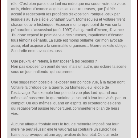
rôle. C'est bien parce que tant ma mère que ma soeur, voire de vieux
amis, étaient d'avance acquises aux deux tueuses, que j'ai été
acculé à redécouvrir les procédés d'exposition ironique, ceux par
lesquels au 18e siècle Jonathan Swift, Montesquieu et Voltaire firent
chacun oeuvre historique. Exposer mon propre point de vue sur la
préparation d'assassinat (août 1997) était garanti d'échec, d'avance.
J'ai donc exposé le point de vue des tueuses, impatientes d'écarter
tous témoins gênants. La suite est moins brillante, car mon avocate
aussi, était acquise à la criminalité organisée... Guerre sexiste oblige.
Solidarité entre avocates aussi.
Que peux tu en retenir, à transposer à tes besoins ?
Non pas exposer ton point de vue, mais un autre, qui éclaire la scène
sous un jour inattendu, qui surprenne.
Une suggestion possible : exposer leur point de vue, à la façon dont
Voltaire fait l'éloge de la guerre, ou Montesquieu l'éloge de
l'esclavage. Par exemple leur point de vue plus tard, quand eux
mêmes dépasseront la quarantaine, et seront à leur tour visés par un
complot. Ou eux mêmes, quand en esprits, ils écouteront les gens
qui regarderont passer leur cercueil, commenter le bilan de leurs
vies.
Aucune attaque frontale vers le trou de mémoire imposé par leur
mère ne peut réussir, elle te vaudrait au contraire un surcroît de
haine, et provoquerait une aggravation de leur état. Ce qui reste