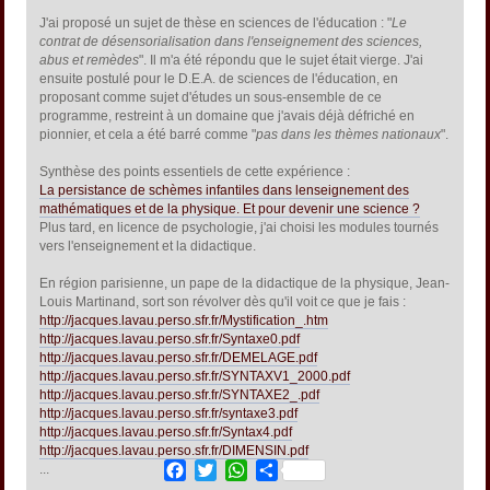
J'ai proposé un sujet de thèse en sciences de l'éducation : "
Le
contrat de désensorialisation dans l'enseignement des sciences,
abus et remèdes
". Il m'a été répondu que le sujet était vierge. J'ai
ensuite postulé pour le D.E.A. de sciences de l'éducation, en
proposant comme sujet d'études un sous-ensemble de ce
programme, restreint à un domaine que j'avais déjà défriché en
pionnier, et cela a été barré comme "
pas dans les thèmes nationaux
".
Synthèse des points essentiels de cette expérience :
La persistance de schèmes infantiles dans lenseignement des
mathématiques et de la physique. Et pour devenir une science ?
Plus tard, en licence de psychologie, j'ai choisi les modules tournés
vers l'enseignement et la didactique.
En région parisienne, un pape de la didactique de la physique, Jean-
Louis Martinand, sort son révolver dès qu'il voit ce que je fais :
http://jacques.lavau.perso.sfr.fr/Mystification_.htm
http://jacques.lavau.perso.sfr.fr/Syntaxe0.pdf
http://jacques.lavau.perso.sfr.fr/DEMELAGE.pdf
http://jacques.lavau.perso.sfr.fr/SYNTAXV1_2000.pdf
http://jacques.lavau.perso.sfr.fr/SYNTAXE2_.pdf
http://jacques.lavau.perso.sfr.fr/syntaxe3.pdf
http://jacques.lavau.perso.sfr.fr/Syntax4.pdf
http://jacques.lavau.perso.sfr.fr/DIMENSIN.pdf
Facebook
Twitter
WhatsApp
Share
...