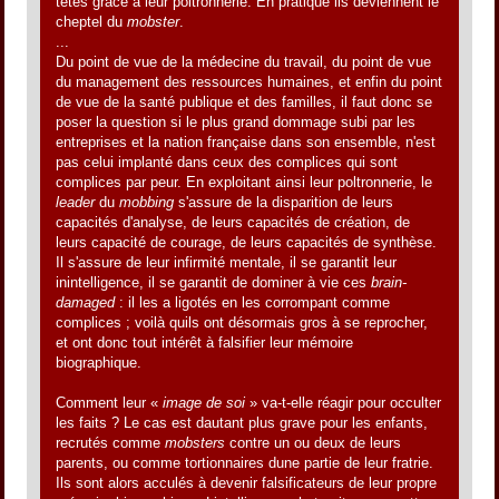
têtes grâce à leur poltronnerie. En pratique ils deviennent le
cheptel du
mobster
.
...
Du point de vue de la médecine du travail, du point de vue
du management des ressources humaines, et enfin du point
de vue de la santé publique et des familles, il faut donc se
poser la question si le plus grand dommage subi par les
entreprises et la nation française dans son ensemble, n'est
pas celui implanté dans ceux des complices qui sont
complices par peur. En exploitant ainsi leur poltronnerie, le
leader
du
mobbing
s'assure de la disparition de leurs
capacités d'analyse, de leurs capacités de création, de
leurs capacité de courage, de leurs capacités de synthèse.
Il s'assure de leur infirmité mentale, il se garantit leur
inintelligence, il se garantit de dominer à vie ces
brain-
damaged
: il les a ligotés en les corrompant comme
complices ; voilà quils ont désormais gros à se reprocher,
et ont donc tout intérêt à falsifier leur mémoire
biographique.
Comment leur «
image de soi
» va-t-elle réagir pour occulter
les faits ? Le cas est dautant plus grave pour les enfants,
recrutés comme
mobsters
contre un ou deux de leurs
parents, ou comme tortionnaires dune partie de leur fratrie.
Ils sont alors acculés à devenir falsificateurs de leur propre