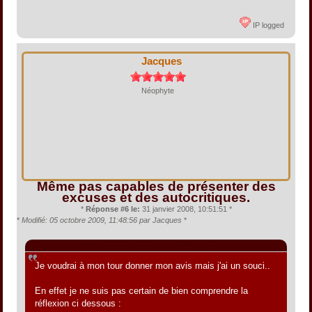
IP logged
Jacques
Néophyte
Même pas capables de présenter des
excuses et des autocritiques.
*
Réponse #6 le:
31 janvier 2008, 10:51:51 *
*
Modifié: 05 octobre 2009, 11:48:56 par Jacques
*
Citation de: rubicon630 le 31 janvier 2008, 09:09:15
Je voudrai à mon tour donner mon avis mais j'ai un souci..
En effet je ne suis pas certain de bien comprendre la
réflexion ci dessous :