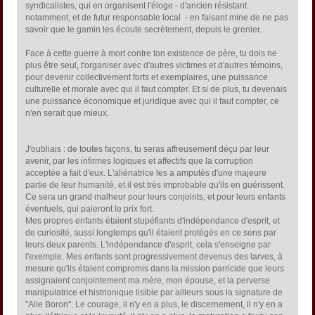
syndicalistes, qui en organisent l'éloge - d'ancien résistant
notamment, et de futur responsable local - en faisant mine de ne pas
savoir que le gamin les écoute secrètement, depuis le grenier.
Face à cette guerre à mort contre ton existence de père, tu dois ne
plus être seul, t'organiser avec d'autres victimes et d'autres témoins,
pour devenir collectivement forts et exemplaires, une puissance
culturelle et morale avec qui il faut compter. Et si de plus, tu devenais
une puissance économique et juridique avec qui il faut compter, ce
n'en serait que mieux.
J'oubliais : de toutes façons, tu seras affreusement déçu par leur
avenir, par les infirmes logiques et affectifs que la corruption
acceptée a fait d'eux. L'aliénatrice les a amputés d'une majeure
partie de leur humanité, et il est très improbable qu'ils en guérissent.
Ce sera un grand malheur pour leurs conjoints, et pour leurs enfants
éventuels, qui paieront le prix fort.
Mes propres enfants étaient stupéfiants d'indépendance d'esprit, et
de curiosité, aussi longtemps qu'il étaient protégés en ce sens par
leurs deux parents. L'indépendance d'esprit, cela s'enseigne par
l'exemple. Mes enfants sont progressivement devenus des larves, à
mesure qu'ils étaient compromis dans la mission parricide que leurs
assignaient conjointement ma mère, mon épouse, et la perverse
manipulatrice et histrionique lisible par ailleurs sous la signature de
"Alie Boron". Le courage, il n'y en a plus, le discernement, il n'y en a