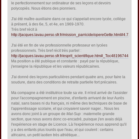
le perfectionnement sur ordinateur de ses leçons et devoirs
polycopiés. Nous étions des pionniers.
J'ai été maître-auxiliaire dans ce qui s'appelait encore lycée, collège
à présent, à des 6e, 5, et 4e, en 1969-1970.
Très bref récit à
http://jacques.lavau.perso.sfr.fr/mission_parricide/opereGette.html#4.7
.
J'ai été en fin de vie professionnelle professeur en lycées
professionnels. Très bref récit très partiel :
http://jacques.lavau.perso.sfr.fr/esprit_scientifique.htm#_Toc48196744
Ma position a été publique et constante : payé par la république,
j'enseigne la république et les valeurs républicaines.
J'ai donné des leçons particulières pendant quatre ans, pour faire la
soudure, dans des conditions de retraite partielle fort précaires.
Ma compagne a été institutrice toute sa vie. Il m'est arrivé de l'assister
pour l'accompagnement en piscine, d'enfants arrivant de leur Aurès
natal, sans bases ni du français, ni même des techniques de base de
l'apprentissage scolaire, et qui
croyaient
savoir nager... Nous les
avons donc joint à un groupe de
Mat-Sup
: maternelle grande
section, que nous avons donc co-encadré, puisque j'en avais déjà
l'expérience en stage de Licence. Là l'expérience nous apprend qu'il
y a des enfants plus lourds que l'eau, et qui coulent : certains
africains, un petit laotien très athlétique...