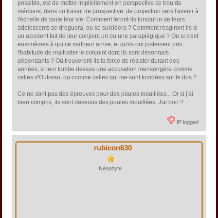
possible, est de mettre implicitement en perspective ce trou de
mémoire, dans un travail de prospective, de projection vers l'avenir à
l'échelle de toute leur vie. Comment feront-ils lorsqu'un de leurs
adolescents se droguera, ou se suicidera ? Comment réagiront-ils si
un accident fait de leur conjoint un ou une paraplégique ? Ou si c'est
eux-mêmes à qui ce malheur arrive, et qu'ils ont justement pris
l'habitude de maltraiter le conjoint dont ils sont désormais
dépendants ? Où trouveront-ils la force de résister durant des
années, si leur tombe dessus une accusation mensongère comme
celles d'Outreau, ou comme celles qui me sont tombées sur le dos ?
Ce ne sont pas des épreuves pour des poules mouillées... Or si j'ai
bien compris, ils sont devenus des poules mouillées. J'ai bon ?
IP logged
rubicon630
Néophyte