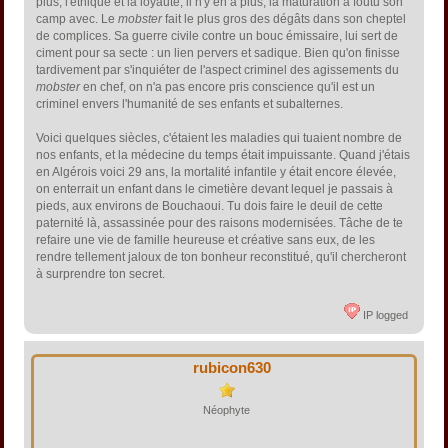
plus, l'éthique et la loyauté, il n'y en a plus, la maturation a foutu son
camp avec. Le
mobster
fait le plus gros des dégâts dans son cheptel
de complices. Sa guerre civile contre un bouc émissaire, lui sert de
ciment pour sa secte : un lien pervers et sadique. Bien qu'on finisse
tardivement par s'inquiéter de l'aspect criminel des agissements du
mobster
en chef, on n'a pas encore pris conscience qu'il est un
criminel envers l'humanité de ses enfants et subalternes.
Voici quelques siècles, c'étaient les maladies qui tuaient nombre de
nos enfants, et la médecine du temps était impuissante. Quand j'étais
en Algérois voici 29 ans, la mortalité infantile y était encore élevée,
on enterrait un enfant dans le cimetière devant lequel je passais à
pieds, aux environs de Bouchaoui. Tu dois faire le deuil de cette
paternité là, assassinée pour des raisons modernisées. Tâche de te
refaire une vie de famille heureuse et créative sans eux, de les
rendre tellement jaloux de ton bonheur reconstitué, qu'il chercheront
à surprendre ton secret.
IP logged
rubicon630
Néophyte