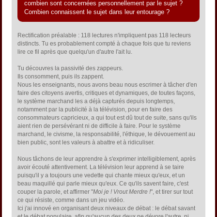
combien sont concernées personnellement par le sujet ?
Combien connaissent le sujet dans leur entourage ?
Rectification préalable : 118 lectures n'impliquent pas 118 lecteurs
distincts. Tu es probablement compté à chaque fois que tu reviens
lire ce fil après que quelqu'un d'autre l'ait lu.
Tu découvres la passivité des zappeurs.
Ils consomment, puis ils zappent.
Nous les enseignants, nous avons beau nous escrimer à tâcher d'en
faire des citoyens avertis, critiques et dynamiques, de toutes façons,
le système marchand les a déjà capturés depuis longtemps,
notamment par la publicité à la télévision, pour en faire des
consommateurs capricieux, a qui tout est dû tout de suite, sans qu'ils
aient rien de persévérant ni de difficile à faire. Pour le système
marchand, le civisme, la responsabilité, l'éthique, le dévouement au
bien public, sont les valeurs à abattre et à ridiculiser.
Nous tâchons de leur apprendre à s'exprimer intelligiblement, après
avoir écouté attentivement. La télévision leur apprend à se taire
puisqu'il y a toujours une vedette qui chante mieux qu'eux, et un
beau maquillé qui parle mieux qu'eux. Ce qu'ils savent faire, c'est
couper la parole, et affirmer "
Moi je ! Vrout Merdre !
", et tirer sur tout
ce qui résiste, comme dans un jeu vidéo.
Ici j'ai innové en organisant deux niveaux de débat : le débat savant
et le débat populaire, afin qu'aucun des deux ne dévore l'autre, ni