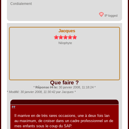
Cordialement
IP logged
Jacques
Néophyte
Que faire ?
*
Réponse #4 le:
30 janvier 2008, 11:18:24 *
*
Modifié: 30 janvier 2008, 11:30:42 par Jacques
*
Citation de: rubicon630 le 30 janvier 2008, 01:30:14
Il marrive en de très rares occasions, une à deux fois lan
au maximum, de croiser dans un cadre professionnel un de
mes enfants sous le coup du SAP.