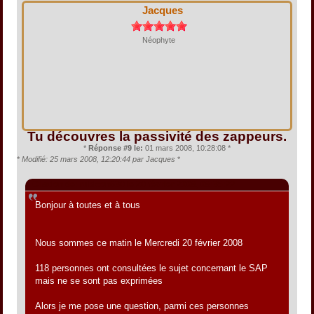
Jacques
Néophyte
Tu découvres la passivité des zappeurs.
*
Réponse #9 le:
01 mars 2008, 10:28:08 *
*
Modifié: 25 mars 2008, 12:20:44 par Jacques
*
Citation de: rubicon630 le 20 février 2008, 08:35:22
Bonjour à toutes et à tous
Nous sommes ce matin le Mercredi 20 février 2008
118 personnes ont consultées le sujet concernant le SAP
mais ne se sont pas exprimées
Alors je me pose une question, parmi ces personnes