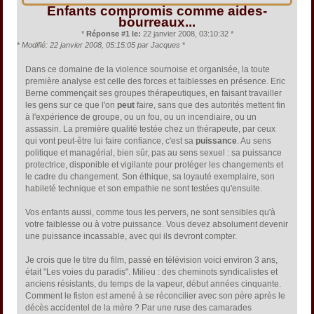
Enfants compromis comme aides-
bourreaux...
*
Réponse #1 le:
22 janvier 2008, 03:10:32 *
*
Modifié: 22 janvier 2008, 05:15:05 par Jacques
*
Dans ce domaine de la violence sournoise et organisée, la toute
première analyse est celle des forces et faiblesses en présence. Eric
Berne commençait ses groupes thérapeutiques, en faisant travailler
les gens sur ce que l'on
peut
faire, sans que des autorités mettent fin
à l'expérience de groupe, ou un fou, ou un incendiaire, ou un
assassin. La première qualité testée chez un thérapeute, par ceux
qui vont peut-être lui faire confiance, c'est sa
puissance
. Au sens
politique et managérial, bien sûr, pas au sens sexuel : sa puissance
protectrice, disponible et vigilante pour protéger les changements et
le cadre du changement. Son éthique, sa loyauté exemplaire, son
habileté technique et son empathie ne sont testées qu'ensuite.
Vos enfants aussi, comme tous les pervers, ne sont sensibles qu'à
votre faiblesse ou à votre puissance. Vous devez absolument devenir
une puissance incassable, avec qui ils devront compter.
Je crois que le titre du film, passé en télévision voici environ 3 ans,
était "Les voies du paradis". Milieu : des cheminots syndicalistes et
anciens résistants, du temps de la vapeur, début années cinquante.
Comment le fiston est amené à se réconcilier avec son père après le
décès accidentel de la mère ? Par une ruse des camarades