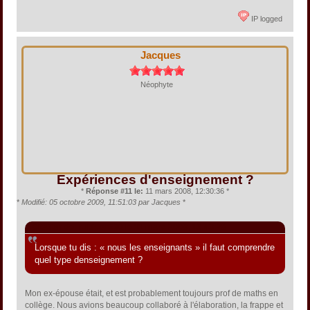
IP logged
Jacques
Néophyte
Expériences d'enseignement ?
*
Réponse #11 le:
11 mars 2008, 12:30:36 *
*
Modifié: 05 octobre 2009, 11:51:03 par Jacques
*
Citation de: rubicon630 le 11 mars 2008, 10:43:28
Lorsque tu dis : « nous les enseignants » il faut comprendre
quel type denseignement ?
Mon ex-épouse était, et est probablement toujours prof de maths en
collège. Nous avions beaucoup collaboré à l'élaboration, la frappe et