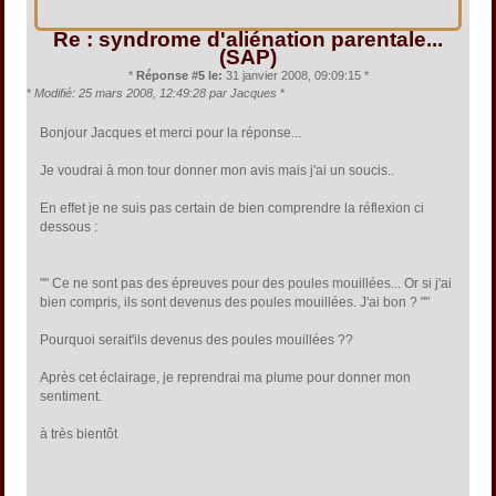
Re : syndrome d'aliénation parentale...
(SAP)
*
Réponse #5 le:
31 janvier 2008, 09:09:15 *
*
Modifié: 25 mars 2008, 12:49:28 par Jacques
*
Bonjour Jacques et merci pour la réponse...
Je voudrai à mon tour donner mon avis mais j'ai un soucis..
En effet je ne suis pas certain de bien comprendre la réflexion ci
dessous :
"" Ce ne sont pas des épreuves pour des poules mouillées... Or si j'ai
bien compris, ils sont devenus des poules mouillées. J'ai bon ? ""
Pourquoi serait'ils devenus des poules mouillées ??
Après cet éclairage, je reprendrai ma plume pour donner mon
sentiment.
à très bientôt