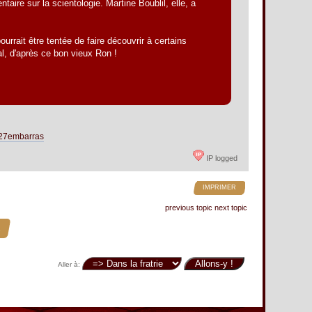
re sur la scientologie. Martine Boublil, elle, a
urrait être tentée de faire découvrir à certains
al, d'après ce bon vieux Ron !
%27embarras
IP logged
IMPRIMER
previous topic
next topic
.
Aller à: