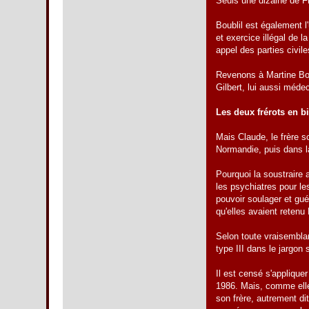
Seuls une dizaine de Fr
Boublil est également l
et exercice illégal de l
appel des parties civile
Revenons à Martine Boub
Gilbert, lui aussi méde
Les deux frérots en bi
Mais Claude, le frère sc
Normandie, puis dans l
Pourquoi la soustraire 
les psychiatres pour le
pouvoir soulager et gué
qu'elles avaient retenu 
Selon toute vraisembla
type III dans le jargo
Il est censé s'appliquer
1986. Mais, comme elle 
son frère, autrement di