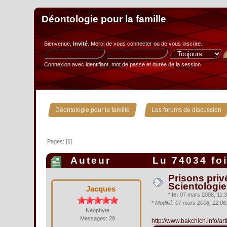
Déontologie pour la famille
Bienvenue,
Invité
. Merci de
vous connecter
ou de
vous inscrire
.
Connexion avec identifiant, mot de passe et durée de la session
»
Déontologie pour la famille
Les forums de discussion
Pages: [
1
]
Auteur
Lu 74034 fo
Prisons priv
Scientologie.
Jacques
*
le:
07 mars 2008, 11:3
*
Modifié: 07 mars 2008, 12:0
Néophyte
Messages: 29
http://www.bakchich.info/ar