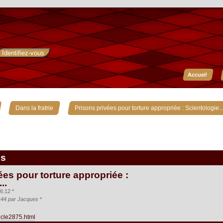
Accueil
»
»
Dans la fratrie
Prisons privées pour torture appropriée : Scientologie..
is
ées pour torture appropriée :
..
6:12 *
6:44 par Jacques
*
ticle2875.html