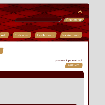
Aide
Rechercher
Identifiez-vous
Inscrivez-vous
.
previous topic
next topic
IMPRIMER