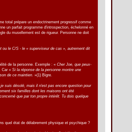
isme total prépare un endoctrinement progressif comme
nne un parfait programme d'introspection, échelonné en
règle du musellement est de rigueur. Personne ne doit
 ou le C/S - le « superviseur de cas », autrement dit
ilité de la personne. Exemple : «
Cher Joe, que peux-
. Car «
Si la réponse de la personne montre une
aison de ce maintien.
»(1) Bigre.
je suis désolé, mais il n'est pas encore question pour
tement six familles dont les maisons ont été
concerné que par ton propre intérêt. Tu dois quelque
Dans quel état de délabrement physique et psychique ?