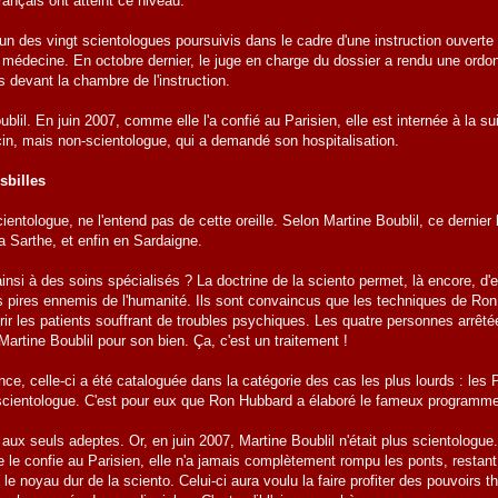
ançais ont atteint ce niveau.
'un des vingt scientologues poursuivis dans le cadre d'une instruction ouvert
a médecine. En octobre dernier, le juge en charge du dossier a rendu une ordonna
s devant la chambre de l'instruction.
lil. En juin 2007, comme elle l'a confié au Parisien, elle est internée à la s
cin, mais non-scientologue, qui a demandé son hospitalisation.
sbilles
ientologue, ne l'entend pas de cette oreille. Selon Martine Boublil, ce dernier lu
a Sarthe, et enfin en Sardaigne.
ainsi à des soins spécialisés ? La doctrine de la sciento permet, là encore, d
s pires ennemis de l'humanité. Ils sont convaincus que les techniques de Ron 
rir les patients souffrant de troubles psychiques. Les quatre personnes arrêtée
Martine Boublil pour son bien. Ça, c'est un traitement !
nce, celle-ci a été cataloguée dans la catégorie des cas les plus lourds : l
n scientologue. C'est pour eux que Ron Hubbard a élaboré le fameux programm
 aux seuls adeptes. Or, en juin 2007, Martine Boublil n'était plus scientologue.
le confie au Parisien, elle n'a jamais complètement rompu les ponts, restant
t le noyau dur de la sciento. Celui-ci aura voulu la faire profiter des pouvoi