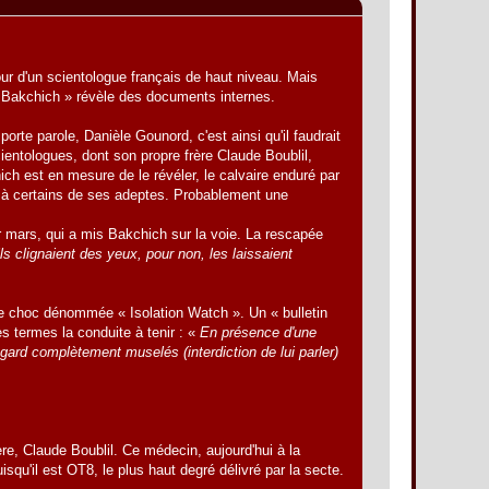
 sour d'un scientologue français de haut niveau. Mais
 « Bakchich » révèle des documents internes.
porte parole, Danièle Gounord, c'est ainsi qu'il faudrait
ientologues, dont son propre frère Claude Boublil,
ch est en mesure de le révéler, le calvaire enduré par
e à certains de ses adeptes. Probablement une
er mars, qui a mis Bakchich sur la voie. La rescapée
ls clignaient des yeux, pour non, les laissaient
 de choc dénommée « Isolation Watch ». Un « bulletin
es termes la conduite à tenir : «
En présence d'une
ard complètement muselés (interdiction de lui parler)
rère, Claude Boublil. Ce médecin, aujourd'hui à la
uisqu'il est OT8, le plus haut degré délivré par la secte.