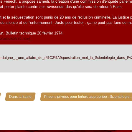
Fenech, a proposé samedi, la création d'une commission d'enquête parlementai
it porter plainte contre ses ravisseurs dès qu'elle sera de retour à Paris.
 et la séquestration sont punis de 20 ans de réclusion criminelle. La justice po
 du silence et de l'enfermement. Juste pour tester : ça ne peut pas faire de m
wn. Bulletin technique 20 février 1974.
o/article2875.html
iki/Sardaigne_:_une_affaire_de_s%C3%A9questration_met_la_Scientologie_dans_l
»
»
Dans la fratrie
Prisons privées pour torture appropriée : Scientologie..