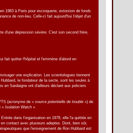
e en 1983 à Paris pour escroquerie, extorsion de fonds
nce de non-lieu. Celle-ci fait aujourd'hui l'objet d'un
uite d'une dépression sévère. C'est son second frère,
i fait quitter l'hôpital et l'emmène d'abord en
'envisager une explication. Les scientologues tiennent
Hubbard, le fondateur de la secte, sont les seules à
s en Sardaigne ont d'ailleurs déclaré aux policiers
es PTS (acronyme de «
source potentielle de trouble
») de
e «
Isolation Watch
».
 Entrée dans l'organisation en 1978, elle l'a quittée en
 en contact avec plusieurs adeptes. Dont, bien sûr,
rs thérapeutiques que l'enseignement de Ron Hubbard est