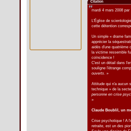
Citation
mardi 4 mars 2008 par
L'Église de scientologie
cette détention corresp
Un simple « drame famili
apprécier la séquestrat
aidés d'une quatrième c
la victime ressemble f
coïncidence !
C'est un détail dans l'
souligne l'étrange com
ouverts
. »
Attitude qui n'a aucun
technique » de la secte
personne en crise psyc
»
Claude Boublil, un mé
Crise psychotique ! A l
retraite, est un des pio