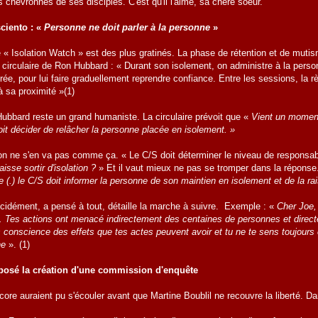
 chevronnés de ses disciples. C'est qu'il l'aime, sa chère soeur.
ciento : «
Personne ne doit parler à la personne
»
 « Isolation Watch » est des plus gratinés. La phase de rétention et de mut
 circulaire de Ron Hubbard : « Durant son isolement, on administre à la perso
ée, pour lui faire graduellement reprendre confiance. Entre les sessions, la 
à sa proximité »(1)
bbard reste un grand humaniste. La circulaire prévoit que «
Vient un moment
doit décider de relâcher la personne placée en isolement. »
 on ne s'en va pas comme ça. « Le C/S doit déterminer le niveau de responsab
aisse sortir d'isolation ?
» Et il vaut mieux ne pas se tromper dans la réponse
ue (.) le C/S doit informer la personne de son maintien en isolement et de la r
cidément, a pensé à tout, détaille la marche à suivre. Exemple : «
Cher Joe, 
nt. Tes actions ont menacé indirectement des centaines de personnes et direc
 conscience des effets que tes actes peuvent avoir et tu ne te sens toujours 
ne
». (1)
osé la création d'une commission d'enquête
core auraient pu s'écouler avant que Martine Boublil ne recouvre la liberté. 