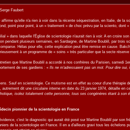
 Serge Faubert
 affirme qu'elle n'a rien à voir dans la récente séquestration, en Italie, de la
ond, point pour point, à un « traitement » de choc prévu par la sciento, dont
al » dans laquelle l'Église de scientologie n'aurait rien à voir. A en croire son 
ion pendant plusieurs semaines, en Sardaigne, de Martine Boublil, par trois sc
omparse. Hélas pour elle, cette explication peut être remise en cause. Bakchi
urieusement à un programme de « soins » très particulier que la secte réserv
entretien que Martine Boublil a accordé à nos confrères du Parisien, samedi 1
portement de ses gardiens : «
Ils ne m'adressaient pas un mot. Pour dire oui, i
 sens. Sauf en scientologie. Ce mutisme est en effet au coeur d'une thérapie
, autrement dit une circulaire interne en date du 23 janvier 1974, détaille en c
hotique, isolez totalement cette personne, tous ses congénères étant à son ég
decin pionnier de la scientologie en France
'évidence, c'est le diagnostic qui aurait été posé sur Martine Boublil par son f
nniers de la scientologie en France. Il en a d'ailleurs gravi tous les échelons p