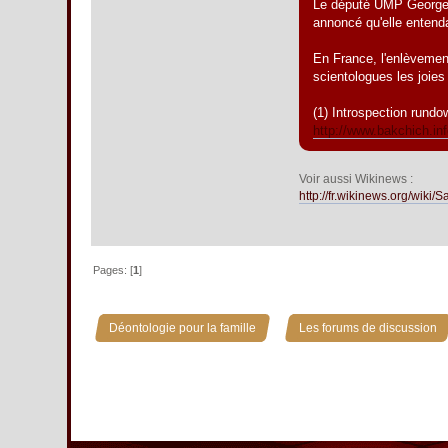
Le député UMP Georges 
annoncé qu'elle entenda
En France, l'enlèvement
scientologues les joies
(1) Introspection rundo
http://www.bakchich.inf
Voir aussi Wikinews :
http://fr.wikinews.org/w
Pages: [
1
]
»
Déontologie pour la famille
Les forums de discussion