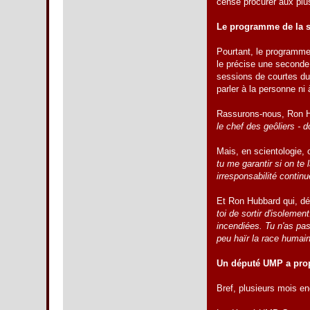
censé procurer aux plus
Le programme de la s
Pourtant, le programme
le précise une seconde
sessions de courtes dur
parler à la personne ni 
Rassurons-nous, Ron Hu
le chef des geôliers - 
Mais, en scientologie,
tu me garantir si on te l
irresponsabilité contin
Et Ron Hubbard qui, dé
toi de sortir d'isoleme
incendiées. Tu n'as pas
peu haïr la race humai
Un député UMP a prop
Bref, plusieurs mois en