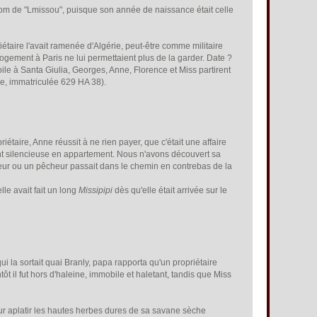
 nom de "Lmissou", puisque son année de naissance était celle
riétaire l'avait ramenée d'Algérie, peut-être comme militaire
logement à Paris ne lui permettaient plus de la garder. Date ?
ile à Santa Giulia, Georges, Anne, Florence et Miss partirent
se, immatriculée 629 HA 38).
étaire, Anne réussit à ne rien payer, que c'était une affaire
lement silencieuse en appartement. Nous n'avons découvert sa
gneur ou un pêcheur passait dans le chemin en contrebas de la
lle avait fait un long
Missipipi
dès qu'elle était arrivée sur le
ui la sortait quai Branly, papa rapporta qu'un propriétaire
ôt il fut hors d'haleine, immobile et haletant, tandis que Miss
ur aplatir les hautes herbes dures de sa savane sèche