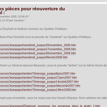
es pièces pour réouverture du
l :
ovembre 2009, 10:56:42 *
11:12:18 par Jacques
*
l Douhait en festival commun sur Québec Politique :
Jean-Paul Douhait sous le pseudo de "vendredi" sur Québec-Politique :
resources/Jeanpapol/vendredi_jusque20novembre_2006.htm
resources/Jeanpapol/vendredi_jusque27novembre_2006.htm
resources/Jeanpapol/vendredi_jusque30novembre_2006.htm
esources/Jeanpapol/vendredi_jusque5fevrier2009.htm
'Annie Le Sénécal épouse Beaurain, sous le pseudo "ambre" sur le même forum de
/resources/Jeanpapol/ambre70messgs_jusque8janv2007.htm
/resources/Jeanpapol/ambre70messgs_jusque27janv2007.htm
/resources/Jeanpapol/ambre70messgs_jusque14octob2007.htm
/resources/Jeanpapol/ambre70messgs_jusque4decemb2007.htm
resources/Jeanpapol/ambre70messgs_jusque14fevr2008.htm
voyez pas ensemble, vous ne voyez pas leur travail d'équipe. Alors admirez-les at
resources/Jeanpapol/Plaidoyer_gynarque_(en_gynarque_dans_le_texte)_1.htm