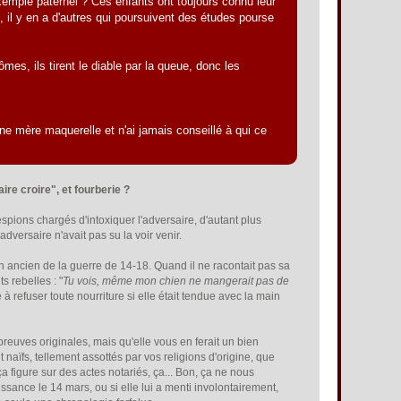
exemple paternel ? Ces enfants ont toujours connu leur
, il y en a d'autres qui poursuivent des études pourse
ômes, ils tirent le diable par la queue, donc les
s une mère maquerelle et n'ai jamais conseillé à qui ce
aire croire", et fourberie ?
espions chargés d'intoxiquer l'adversaire, d'autant plus
'adversaire n'avait pas su la voir venir.
 ancien de la guerre de 14-18. Quand il ne racontait pas sa
s rebelles : "
Tu vois, même mon chien ne mangerait pas de
sé à refuser toute nourriture si elle était tendue avec la main
preuves originales, mais qu'elle vous en ferait un bien
 naïfs, tellement assottés par vos religions d'origine, que
 figure sur des actes notariés, ça... Bon, ça ne nous
sance le 14 mars, ou si elle lui a menti involontairement,