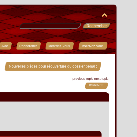
Aide
Rechercher
Identifiez-vous
Inscrivez-vous
Nouvelles pièces pour réouverture du dossier pénal :
previous topic
next topic
IMPRIMER