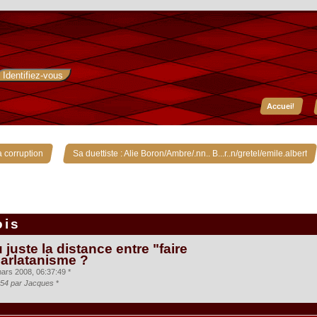
Accueil
»
»
 corruption
Sa duettiste : Alie Boron/Ambre/.nn.. B...r..n/gretel/emile.albert
ois
 juste la distance entre "faire
harlatanisme ?
ars 2008, 06:37:49 *
5:54 par Jacques
*