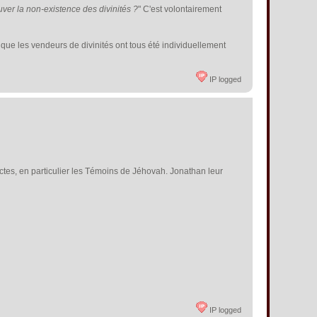
ver la non-existence des divinités ?
" C'est volontairement
er que les vendeurs de divinités ont tous été individuellement
IP logged
sectes, en particulier les Témoins de Jéhovah. Jonathan leur
IP logged