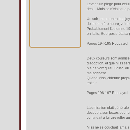
Levons un piège pour celui 
des L. Mais ce n'était que p
Un soir, papa rentra tout joy
de la dernière heure, voire
Probablement l'automne 1963
en Italie, Georges prêta sa
Pages 194-195 Roucayrol
Deux couleurs sont admises a
d'adoption, et que Miss sera
pleine voix qu'au Brusc, où
maisonnette.
Quand Miss, chienne propre, 
trottoir.
Pages 196-197 Roucayrol
L'admiration était générale 
découpla son boxer, pour que
continuait à lui virevolter 
Miss ne se couchait jamais