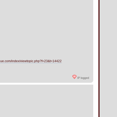
ique.com/index/viewtopic.php?f=23&t=14422
IP logged