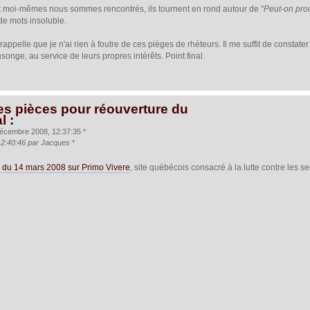
t moi-mêmes nous sommes rencontrés, ils tournent en rond autour de "
Peut-on prou
de mots insoluble.
 rappelle que je n'ai rien à foutre de ces pièges de rhéteurs. Il me suffit de constat
nsonge, au service de leurs propres intérêts. Point final.
es pièces pour réouverture du
l :
écembre 2008, 12:37:35 *
12:40:46 par Jacques
*
ir du 14 mars 2008 sur Primo Vivere
, site québécois consacré à la lutte contre les 