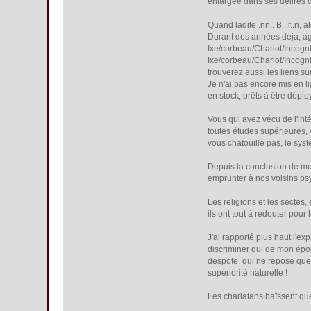
enfargée dans ses délires d
Quand ladite .nn.. B...r..n,
Durant des années déjà, ag
Ixe/corbeau/Charlot/Incogn
Ixe/corbeau/Charlot/Incogn
trouverez aussi les liens su
Je n'ai pas encore mis en l
en stock, prêts à être déplo
Vous qui avez vécu de l'int
toutes études supérieures, 
vous chatouille pas, le sy
Depuis la conclusion de mo
emprunter à nos voisins psy
Les religions et les sectes,
ils ont tout à redouter pou
J'ai rapporté plus haut l'e
discriminer qui de mon épou
despote, qui ne repose que 
supériorité naturelle !
Les charlatans haïssent que