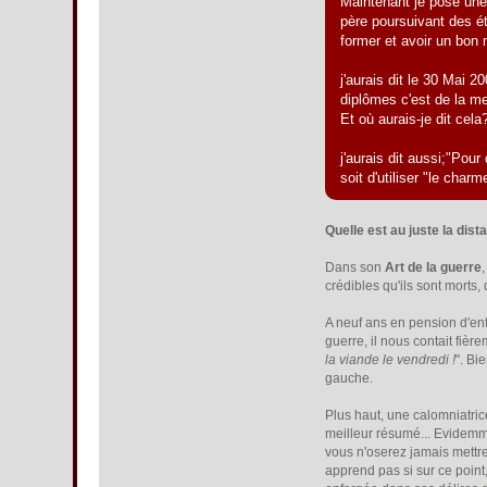
Maintenant je pose une 
père poursuivant des ét
former et avoir un bon m
j'aurais dit le 30 Mai 2
diplômes c'est de la me
Et où aurais-je dit cela
j'aurais dit aussi;"Pour
soit d'utiliser "le charm
Quelle est au juste la dist
Dans son
Art de la guerre
crédibles qu'ils sont morts, 
A neuf ans en pension d'en
guerre, il nous contait fièr
la viande le vendredi !
". Bi
gauche.
Plus haut, une calomniatrice
meilleur résumé... Evidemmen
vous n'oserez jamais mettre
apprend pas si sur ce point