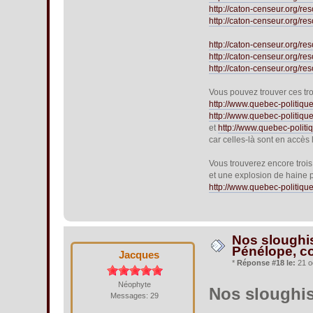
http://caton-censeur.org/
http://caton-censeur.org/
http://caton-censeur.org/
http://caton-censeur.org/
http://caton-censeur.org/
Vous pouvez trouver ces tro
http://www.quebec-politiq
http://www.quebec-politiq
et
http://www.quebec-polit
car celles-là sont en accès 
Vous trouverez encore troi
et une explosion de haine 
http://www.quebec-politiq
Nos sloughis 
Pénélope, co
Jacques
*
Réponse #18 le:
21 o
Néophyte
Nos sloughis
Messages: 29