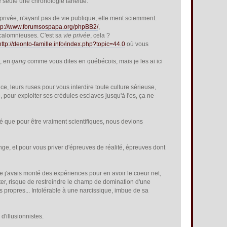
e seule une chronologie farfelue.
ne privée, n'ayant pas de vie publique, elle ment sciemment.
tp://www.forumsospapa.org/phpBB2/
,
 calomnieuses. C'est sa
vie privée
, cela ?
http://deonto-famille.info/index.php?topic=44.0
où vous
t, en
gang
comme vous dites en québécois, mais je les ai ici
, leurs ruses pour vous interdire toute culture sérieuse,
pour exploiter ses crédules esclaves jusqu'à l'os, ça ne
isté que pour être vraiment scientifiques, nous devions
range, et pour vous priver d'épreuves de réalité, épreuves dont
ue j'avais monté des expériences pour en avoir le coeur net,
ter, risque de restreindre le champ de domination d'une
s propres... Intolérable à une narcissique, imbue de sa
'illusionnistes.