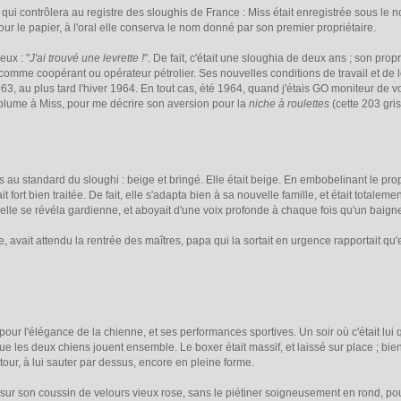
qui contrôlera au registre des sloughis de France : Miss était enregistrée sous le
our le papier, à l'oral elle conserva le nom donné par son premier propriétaire.
eux : "
J'ai trouvé une levrette !
". De fait, c'était une sloughia de deux ans ; son prop
 comme coopérant ou opérateur pétrolier. Ses nouvelles conditions de travail et de 
, au plus tard l'hiver 1964. En tout cas, été 1964, quand j'étais GO moniteur de vo
 plume à Miss, pour me décrire son aversion pour la
niche à roulettes
(cette 203 gri
u standard du sloughi : beige et bringé. Elle était beige. En embobelinant le propri
it fort bien traitée. De fait, elle s'adapta bien à sa nouvelle famille, et était tota
 elle se révéla gardienne, et aboyait d'une voix profonde à chaque fois qu'un bai
avait attendu la rentrée des maîtres, papa qui la sortait en urgence rapportait qu'e
pour l'élégance de la chienne, et ses performances sportives. Un soir où c'était lui q
 les deux chiens jouent ensemble. Le boxer était massif, et laissé sur place ; bient
autour, à lui sauter par dessus, encore en pleine forme.
 sur son coussin de velours vieux rose, sans le piétiner soigneusement en rond, po