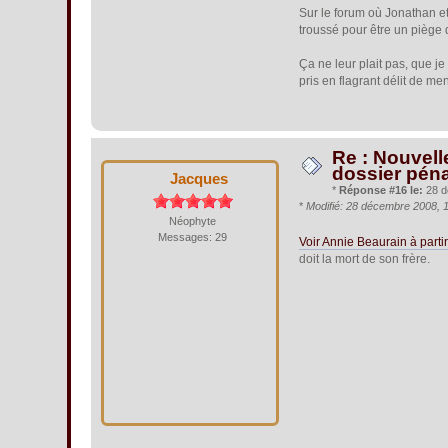
Sur le forum où Jonathan e
troussé pour être un piège 
Ça ne leur plait pas, que je
pris en flagrant délit de me
Re : Nouvell
dossier péna
Jacques
*
Réponse #16 le:
28 d
*
Modifié: 28 décembre 2008, 
Néophyte
Messages: 29
Voir Annie Beaurain à part
doit la mort de son frère.