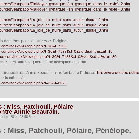
resources/Jeanpapol/Plaidoyer_gynarque_(en_gynarque_dans_le_texte)_2.htm
resources/Jeanpapol/Plaidoyer_gynarque_(en_gynarque_dans_le_texte)_3.htm
resources/Jeanpapol/La_joie_de_nuire_sans_aucun_risque_1.htm
resources/Jeanpapol/La_joie_de_nuire_sans_aucun_risque_2.htm
resources/Jeanpapol/La_joie_de_nuire_sans_aucun_risque_3.htm
is dernières pages à l'adresse d'origine :
ue.com/index/viewtopic.php?f=30&t=7188
ue.com/index/viewtopic.php?f=30&t=7188&st=0&sk=t&sd=a&start=15
ique.com/index/viewtopic.php?f=30&t=7188&st=0&sk=t&sd=a&start=30
libre. Les autres requièrent une inscription au forum.
s agressions par Annie Beaurain alias "ambre" à l'adresse
http://www.quebec-polit
par la même, à
ue.com/index/viewtopic.php?f=22&t=8070
: Miss, Patchouli, Pôlaire,
ntre Annie Beaurain.
ctobre 2014, 08:50:54 *
 : Miss, Patchouli, Pôlaire, Pénélope.