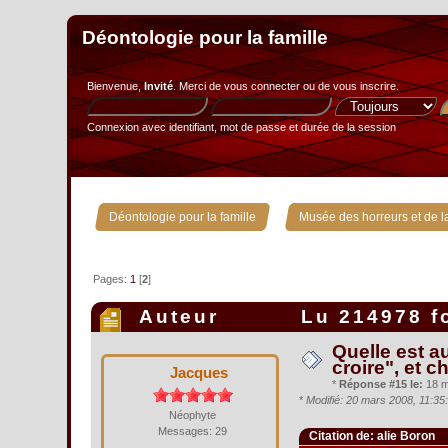
Déontologie pour la famille
Bienvenue,
Invité
. Merci de
vous connecter
ou de
vous inscrire
.
Connexion avec identifiant, mot de passe et durée de la session
»
Déontologie pour la famille
Musée des horreurs et de la
Pages:
1
[
2
]
Auteur
Lu 214978 f
Quelle est au
croire", et c
Jacques
*
Réponse #15 le:
18 m
*
Modifié: 20 mars 2008, 11:3
Néophyte
Messages: 29
Citation de: alie Boron