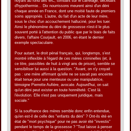
noyant au fond des WC, tombant sur le carrelage, décédant
d'hypothermie... Dix nourrissons meurent ainsi d'un déni
chaque année en France, dont une moitié faute de premiers
soins appropriés. L'autre, du fait d'un acte de leur mère,
sous le choc d'un accouchement halluciné, pour les tuer.
Ainsi le phénomène du déni de grossesse n'est-il le plus
souvent porté à l'attention du public que par le biais de faits
divers, l'affaire Courjault, en 2006, en étant le dernier
exemple spectaculaire.
Pour autant, le droit pénal français, qui, longtemps, s'est
montré inflexible à l'égard de ces mères criminelles (et, à
ce titre, passibles de huit à vingt ans de prison), semble se
sensibiliser lui aussi à la question. "Avant, on n'y croyait
pas : une mère affirmant qu'elle ne se savait pas enceinte
était tenue pour une menteuse ou une manipulatrice,
témoigne Pierrette Aufière, avocate. Aujourd'hui, on sait
qu'un déni peut exister en toute honnêteté. C'est là
l'évolution. Elle n'est pas uniquement juridique, mais
sociale."
Si la souffrance des mères semble donc enfin entendue,
qu'en est-il de celle des "enfants du déni" ? Ont-ils été en
état de "mort psychique" pour ne pas avoir été "investis"
pendant le temps de la grossesse ? "Tout laisse à penser