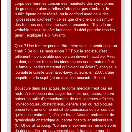
corps des femmes concernées manifeste des symptômes
de grossesse alors qu'elles n'attendent pas d'enfant), le
public ignore cette réalité, ou la confond avec celle des
"grossesses cachées" - celles que cherchent à dissimuler
des femmes qui, elles, se savent enceintes. "Il y a là un
véritable tabou : le côté irrationnel du déni perturbe trop les
gens", explique Félix Navarro.
Quoi ? Une femme pourrait être mère sans le sentir dans sa
chair ? De qui se moque-t-on ? " Pour la société, c'est
tellement inconcevable que cela en devient inaudible. Avec
le déni, ce sont toutes les idées reçues sur la maternité et
le fameux instinct maternel qui volent en éclats", analyse la
journaliste Gaëlle Guernalec-Levy, auteure, en 2007, d'une
enquête sur le sujet (Je ne suis pas enceinte, Stock).
Bousculé dans ses acquis, le corps médical n'est pas en
reste. A l'exception des sages-femmes, qui, toutes, ont vu
arriver en salle d'accouchement de ces patientes affolées,
"gynécologues, obstétriciens, généralistes ou radiologues
présentent un énorme déficit de connaissance sur ces cas
qu'ils sous-estiment", déplore Israël Nisand, professeur de
gynécologie obstétrique au centre hospitalier universitaire
(CHU) de Strasbourg. "Comme si eux-mêmes, en une sorte
du déni du déni, ne parvenaient pas à franchir le mur de