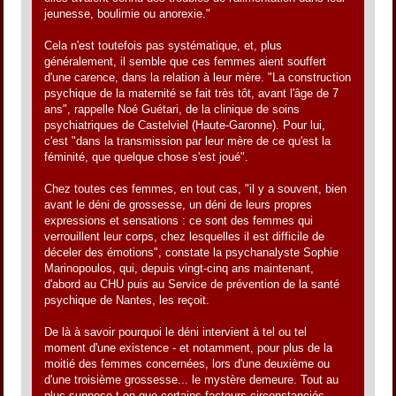
jeunesse, boulimie ou anorexie."
Cela n'est toutefois pas systématique, et, plus
généralement, il semble que ces femmes aient souffert
d'une carence, dans la relation à leur mère. "La construction
psychique de la maternité se fait très tôt, avant l'âge de 7
ans", rappelle Noé Guétari, de la clinique de soins
psychiatriques de Castelviel (Haute-Garonne). Pour lui,
c'est "dans la transmission par leur mère de ce qu'est la
féminité, que quelque chose s'est joué".
Chez toutes ces femmes, en tout cas, "il y a souvent, bien
avant le déni de grossesse, un déni de leurs propres
expressions et sensations : ce sont des femmes qui
verrouillent leur corps, chez lesquelles il est difficile de
déceler des émotions", constate la psychanalyste Sophie
Marinopoulos, qui, depuis vingt-cinq ans maintenant,
d'abord au CHU puis au Service de prévention de la santé
psychique de Nantes, les reçoit.
De là à savoir pourquoi le déni intervient à tel ou tel
moment d'une existence - et notamment, pour plus de la
moitié des femmes concernées, lors d'une deuxième ou
d'une troisième grossesse... le mystère demeure. Tout au
plus suppose-t-on que certains facteurs circonstanciés