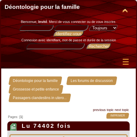
Déontologie pour la famille
Bienvenue,
Invité
. Merci de
vous connecter
ou de
vous inscrire
.
Connexion avec identifiant, mot de passe et durée de la session
»
»
Déontologie pour la famille
Les forums de discussion
»
Grossesse et petite enfance
Passagers clandestins in utero...
previous topic
next topic
IMPRIMER
Pages: [
1
]
Lu 74402 fois