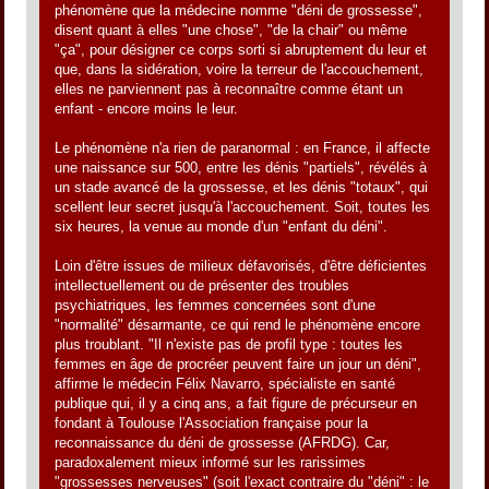
phénomène que la médecine nomme "déni de grossesse",
disent quant à elles "une chose", "de la chair" ou même
"ça", pour désigner ce corps sorti si abruptement du leur et
que, dans la sidération, voire la terreur de l'accouchement,
elles ne parviennent pas à reconnaître comme étant un
enfant - encore moins le leur.
Le phénomène n'a rien de paranormal : en France, il affecte
une naissance sur 500, entre les dénis "partiels", révélés à
un stade avancé de la grossesse, et les dénis "totaux", qui
scellent leur secret jusqu'à l'accouchement. Soit, toutes les
six heures, la venue au monde d'un "enfant du déni".
Loin d'être issues de milieux défavorisés, d'être déficientes
intellectuellement ou de présenter des troubles
psychiatriques, les femmes concernées sont d'une
"normalité" désarmante, ce qui rend le phénomène encore
plus troublant. "Il n'existe pas de profil type : toutes les
femmes en âge de procréer peuvent faire un jour un déni",
affirme le médecin Félix Navarro, spécialiste en santé
publique qui, il y a cinq ans, a fait figure de précurseur en
fondant à Toulouse l'Association française pour la
reconnaissance du déni de grossesse (AFRDG). Car,
paradoxalement mieux informé sur les rarissimes
"grossesses nerveuses" (soit l'exact contraire du "déni" : le