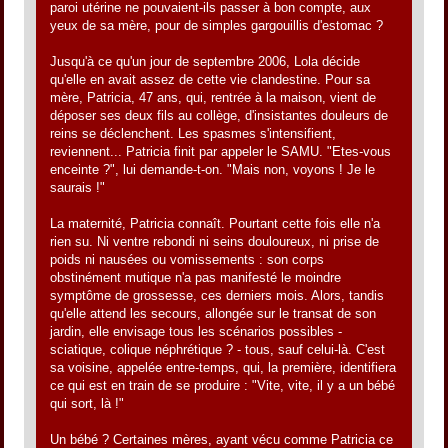
paroi utérine ne pouvaient-ils passer à bon compte, aux
yeux de sa mère, pour de simples gargouillis d'estomac ?
Jusqu'à ce qu'un jour de septembre 2006, Lola décide
qu'elle en avait assez de cette vie clandestine. Pour sa
mère, Patricia, 47 ans, qui, rentrée à la maison, vient de
déposer ses deux fils au collège, d'insistantes douleurs de
reins se déclenchent. Les spasmes s'intensifient,
reviennent... Patricia finit par appeler le SAMU. "Etes-vous
enceinte ?", lui demande-t-on. "Mais non, voyons ! Je le
saurais !"
La maternité, Patricia connaît. Pourtant cette fois elle n'a
rien su. Ni ventre rebondi ni seins douloureux, ni prise de
poids ni nausées ou vomissements : son corps
obstinément mutique n'a pas manifesté le moindre
symptôme de grossesse, ces derniers mois. Alors, tandis
qu'elle attend les secours, allongée sur le transat de son
jardin, elle envisage tous les scénarios possibles -
sciatique, colique néphrétique ? - tous, sauf celui-là. C'est
sa voisine, appelée entre-temps, qui, la première, identifiera
ce qui est en train de se produire : "Vite, vite, il y a un bébé
qui sort, là !"
Un bébé ? Certaines mères, ayant vécu comme Patricia ce