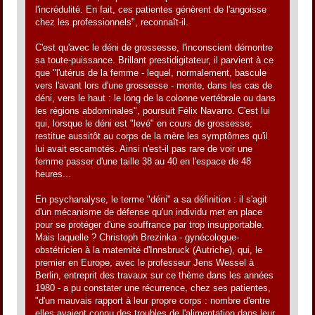
l'incrédulité. En fait, ces patientes génèrent de l'angoisse
chez les professionnels", reconnaît-il.
C'est qu'avec le déni de grossesse, l'inconscient démontre
sa toute-puissance. Brillant prestidigitateur, il parvient à ce
que "l'utérus de la femme - lequel, normalement, bascule
vers l'avant lors d'une grossesse - monte, dans les cas de
déni, vers le haut : le long de la colonne vertébrale ou dans
les régions abdominales", poursuit Félix Navarro. C'est lui
qui, lorsque le déni est "levé" en cours de grossesse,
restitue aussitôt au corps de la mère les symptômes qu'il
lui avait escamotés. Ainsi n'est-il pas rare de voir une
femme passer d'une taille 38 au 40 en l'espace de 48
heures...
En psychanalyse, le terme "déni" a sa définition : il s'agit
d'un mécanisme de défense qu'un individu met en place
pour se protéger d'une souffrance par trop insupportable.
Mais laquelle ? Christoph Brezinka - gynécologue-
obstétricien à la maternité d'Innsbruck (Autriche), qui, le
premier en Europe, avec le professeur Jens Wessel à
Berlin, entreprit des travaux sur ce thème dans les années
1980 - a pu constater une récurrence, chez ses patientes,
"d'un mauvais rapport à leur propre corps : nombre d'entre
elles avaient connu des troubles de l'alimentation dans leur