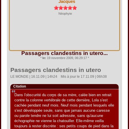
Jacques
Néophyte
Passagers clandestins in utero...
*
le:
19 novembre 2009, 06:29:17 *
Passagers clandestins in utero
LE MONDE | 16.11.09 | 14h24  Mis à jour le 17.11.09 | 06h38
Citation
Dans l'obscurité du corps de sa mère, calée bien en retrait
contre la colonne vertébrale de cette dernière, Lola s'est
cachée pendant neuf mois. Neuf mois pendant lesquels elle
s'est développée seule, sans que jamais aucune caresse
ou parole tendre ne lui soit adressée, sans qu'aucune
échographie ne vienne la chatouiller. Elle-même veilla
toujours à rester discrète : ses petits coups de pied dans la