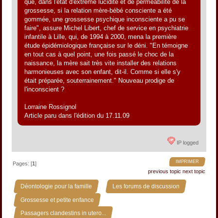
que, dans l'état d'extrême lucidité et de perméabilité de la
grossesse, si la relation mère-bébé consciente a été
gommée, une grossesse psychique inconsciente a pu se
faire", assure Michel Libert, chef de service en psychiatrie
infantile à Lille, qui, de 1994 à 2000, mena la première
étude épidémiologique française sur le déni. "En témoigne
en tout cas à quel point, une fois passé le choc de la
naissance, la mère sait très vite installer des relations
harmonieuses avec son enfant, dit-il. Comme si elle s'y
était préparée, souterrainement." Nouveau prodige de
l'inconscient ?
Lorraine Rossignol
Article paru dans l'édition du 17.11.09
IP logged
IMPRIMER
Pages: [
1
]
previous topic
next topic
»
»
Déontologie pour la famille
Les forums de discussion
»
Grossesse et petite enfance
Passagers clandestins in utero...