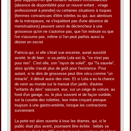
(absence de disponibilité pour un nouvel enfant ; virage
professionnel à prendre) ou certaines situations à risques
(femmes convaincues d'être stériles ou qui, aux alentours
de la ménopause, ne s'inquiètent pas d'une absence de
menstruations) peuvent servir de déclencheur à une
grossesse qu'on ne s'autorise pas, que l'on redoute ou que
l'on n'assume pas, même si l'on peut parfois aussi la
désirer en secret.
Patricia qui, si elle s'était sue enceinte, aurait aussitôt
avorté, le dit bien : si sa petite Lola est là, "ce n'est pas
pour rien". C'est elle, son "rayon de soleil", qui "l'a sauvée",
alors qu'elle n'avait plus de goût pour l'existence. Pour
autant, si le déni de grossesse peut être vécu comme "un
miracle", il détruit aussi des vies. Et si Lola a eu la chance
de venir au monde sur le transat d'un jardin, d'autres
"enfants du déni" naissent, eux, sur un siège de voiture, au
fond d'un garage, ou, le plus souvent et de façon sordide,
sur la cuvette des toilettes, leur mère croyant presque
toujours à une gastro-entérite, lorsque les contractions
surviennent.
La porte est alors ouverte à tous les drames, qui, si le
public était plus averti, pourraient être évités : bébés se