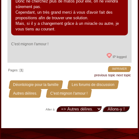
Donc ne cherchez plus de matos pour elle, on ne viendra
sûrement pas.
Cependant, un très grand merci à vous d'avoir fait des
propositions afin de trouver une solution.
Mais, si il y a changement grâce à un miracle ou autre, je
vous tiens au courant.
C'est mignon l'amour !
IP logged
IMPRIMER
Pages: [
1
]
previous topic
next topic
»
»
Déontologie pour la famille
Les forums de discussion
»
Autres délires.
C'est mignon l'amour !
Aller à: