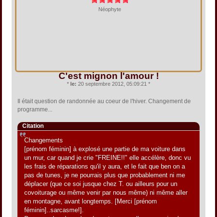
Néophyte
C'est mignon l'amour !
*
le:
20 septembre 2012, 05:09:21 *
Il était question de randonnée au coeur de l'hiver. Changement de
programme...
Citation
Changements
[prénom féminin] à explosé une partie de ma voiture dans
un mur, car quand je crie "FREINE!!" elle accélère, donc vu
les frais de réparations qu'il y aura, et le fait que ben on a
pas de tunes, je ne pourrais plus que probablement ni me
déplacer (que ce soi jusque chez T. ou ailleurs pour un
covoiturage ou même venir par nous même) ni même aller
en montagne, avant longtemps. [Merci [prénom
féminin]..sarcasme!].