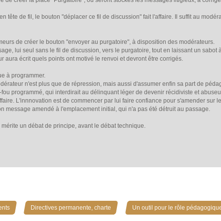
 de créer la place "Purgatoire", où seront stockés les messages litigieux, à corrig
n tête de fil, le bouton "déplacer ce fil de discussion" fait l'affaire. Il suffit au m
eurs de créer le bouton "envoyer au purgatoire", à disposition des modérateurs.
, lui seul sans le fil de discussion, vers le purgatoire, tout en laissant un sabot à 
ur aura écrit quels points ont motivé le renvoi et devront être corrigés.
que à programmer.
odérateur n'est plus que de répression, mais aussi d'assumer enfin sa part de péda
fou programmé, qui interdirait au délinquant léger de devenir récidiviste et abuseur
ffaire. L'innnovation est de commencer par lui faire confiance pour s'amender sur le
 son message amendé à l'emplacement initial, qui n'a pas été détruit au passage.
 mérite un débat de principe, avant le débat technique.
»
»
ents
Directives permanente, charte
Un outil pour le rôle pédagogiqu