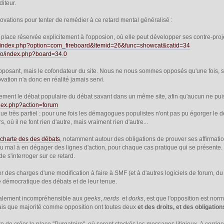
diteur.
nnovations pour tenter de remédier à ce retard mental généralisé :
 place réservée explicitement à l'opposion, où elle peut développer ses contre-proje
info/index.php?option=com_fireboard&Itemid=26&func=showcat&catid=34
info/index.php?board=34.0
posant, mais le cofondateur du site. Nous ne nous sommes opposés qu'une fois, sur
vation n'a donc en réalité jamais servi.
ement le débat populaire du débat savant dans un même site, afin qu'aucun ne puiss
index.php?action=forum
que très partiel : pour une fois les démagogues populistes n'ont pas pu égorger le dé
s, où il ne font rien d'autre, mais vraiment rien d'autre...
a
charte des des débats
, notamment autour des obligations de prouver ses affirmati
du mal à en dégager des lignes d'action, pour chaque cas pratique qui se présente.
 de s'interroger sur ce retard.
er des charges d'une modification à faire à SMF (et à d'autres logiciels de forum, d
e démocratique des débats et de leur tenue.
ralement incompréhensible aux
geeks
,
nerds
et
dorks
, est que l'opposition est norm
mais que majorité comme opposition ont toutes deux
et des droits, et des obligation