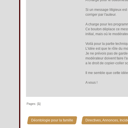
A charge pour le ouebmestre
Si un message litigieux est e
corriger par l'auteur.
A charge pour les programm
Ce bouton déplace ce message
initial, mais où le modérate
Voilà pour la partie techni
L'idée est que le rôle du m
Je ne prévois pas de garde-
modérateur doivent faire l'a
a le droit de copier-coller
Il me semble que cette idée
A vous !
Pages: [
1
]
»
Déontologie pour la famille
Directives, Annonces, Incid