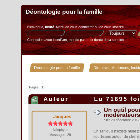
Déontologie pour la famille
Bienvenue,
Invité
. Merci de
vous connecter
ou de
vous inscrire
.
Connexion avec identifiant, mot de passe et durée de la session
»
Déontologie pour la famille
Directives, Annonces, Incid
Pages: [
1
]
Auteur
Lu 71695 fo
Un outil pou
modérateurs
Jacques
*
le:
20 décembre 2012, 
Néophyte
On sait qu'il n'existe null
Messages: 29
courtisans autour du chef de