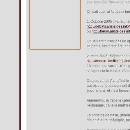
tour, pour être leur propre é
On sait que j'ai fait deux i
1. Octobre 2005 : Faire une
http://debats.aristeides.
ou
http://forum.aristeides.
Or Benjamin n'est pas un op
sa part. Cette première inno
2. Mars 2006 : Séparer nett
http://deonto-famille.info/
Là encore, le succès n'est 
se taper sur le ventre ailleur
Depuis, certes j'ai raffiné l
autres que fondateurs ont 
encore faite, et il est temps
Aujourdhui, je trace le cahi
pédagogie, dans la maîtris
Le principe de base, géné
majorité aurait négligée, 