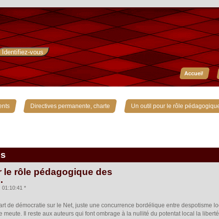
Accueil
»
»
ents
Directives permanente, charte
Un outil pour le rôle pédagogiqu
is
r le rôle pédagogique des
.
01:10:41 *
e part de démocratie sur le Net, juste une concurrence bordélique entre despotisme 
 meute. Il reste aux auteurs qui font ombrage à la nullité du potentat local la libe