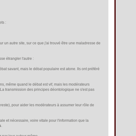
ts :
 un autre site, sur ce que j'ai trouvé être une maladresse de
e étrangler l'autre :
bat savant, mais le débat populaire est atone. Ils ont préféré
ons, même quand le débat est vif, mais les modérateurs
 La transmission des principes déontologique ne s'est pas
u reste), pour aider les modérateurs à assumer leur rôle de
ale et nécessaire, voire vitale pour l'information que la
s
.