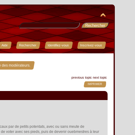
Aide
Rechercher
Identifiez-vous
Inscrivez-vous
e des modérateurs.
previous topic
next topic
IMPRIMER
locaux par de petits potentats, avec ou sans meute de
rté de voter avec ses pieds, puis de devenir ouebmestres à leur