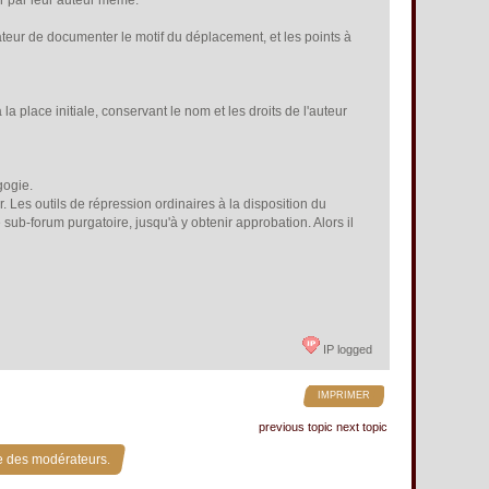
er par leur auteur même.
odérateur de documenter le motif du déplacement, et les points à
la place initiale, conservant le nom et les droits de l'auteur
gogie.
. Les outils de répression ordinaires à la disposition du
 sub-forum purgatoire, jusqu'à y obtenir approbation. Alors il
IP logged
IMPRIMER
previous topic
next topic
e des modérateurs.