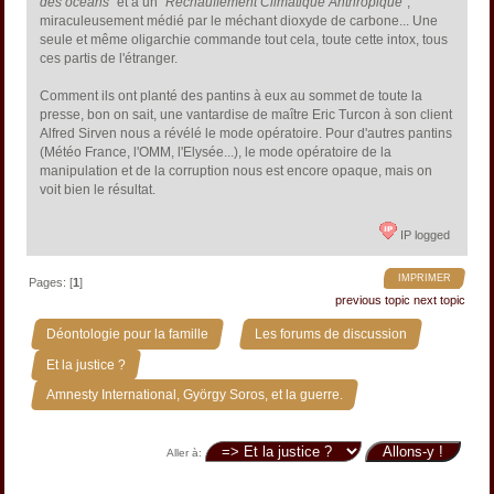
des océans
" et à un "
Réchauffement Climatique Anthropique
",
miraculeusement médié par le méchant dioxyde de carbone... Une
seule et même oligarchie commande tout cela, toute cette intox, tous
ces partis de l'étranger.
Comment ils ont planté des pantins à eux au sommet de toute la
presse, bon on sait, une vantardise de maître Eric Turcon à son client
Alfred Sirven nous a révélé le mode opératoire. Pour d'autres pantins
(Météo France, l'OMM, l'Elysée...), le mode opératoire de la
manipulation et de la corruption nous est encore opaque, mais on
voit bien le résultat.
IP logged
IMPRIMER
Pages: [
1
]
previous topic
next topic
»
»
Déontologie pour la famille
Les forums de discussion
»
Et la justice ?
Amnesty International, György Soros, et la guerre.
Aller à: