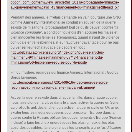
option=com_content&view=article&id=101:la-propagande-fminazie-
au-gouvernement&catid=43:financement-du-fminazisme&Itemid=57
Pendant des années, je m'étais demandé en vain pourquoi une ONG
comme
Amnesty International
se conduit en soutien de la guerre
sexiste de misandrie, propagandant tout ce qu'ils peuvent contre "
la
violence conjugale
", à condition toutefois d'en accuser les mâles et
d'en innocenter les femelles. Remarquez, quand il s'agit de violence
conjugale entre lesbiennes, il leur faut ruser davantage pour ne pas
pulvériser leur échafaudage de décors en toc :
http://debats.caton-censeur.org/index.php/tous-les-articles-
mainmenu-9/fminazies-mainmenu-57/43-financement-du-
fminazisme/56-lesbienne-requise-pour-le-poste
Fin du mystère, regardez qui finance Amnesty International : György
Soros lui-même.
http://lesmoutonsenrages.fr/2014/09/16/video-georges-soros-
reconnait-son-implication-dans-le-maidan-ukrainien/
Activer la guerre sexiste dans chaque famille, dans chaque couple,
nous faire plonger la Libye dans le chaos, activer la guerre en Syrie
au profit d'Israël, déclencher puis activer la guerre civile en Ukraïne,
exciter tous les media européens pour précipiter l'Europe dans la
guerre contre la Russie, obliger les gouvernements d'Europe (France
incluse) à faire les choix énergétiques les plus ruineux et les plus
absurdes possibles, faire croire tous les ignorants à une "
acidification