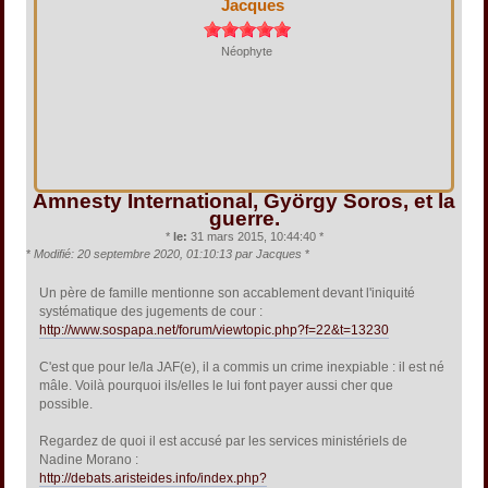
Jacques
Néophyte
Amnesty International, György Soros, et la
guerre.
*
le:
31 mars 2015, 10:44:40 *
*
Modifié: 20 septembre 2020, 01:10:13 par Jacques
*
Un père de famille mentionne son accablement devant l'iniquité
systématique des jugements de cour :
http://www.sospapa.net/forum/viewtopic.php?f=22&t=13230
C'est que pour le/la JAF(e), il a commis un crime inexpiable : il est né
mâle. Voilà pourquoi ils/elles le lui font payer aussi cher que
possible.
Regardez de quoi il est accusé par les services ministériels de
Nadine Morano :
http://debats.aristeides.info/index.php?