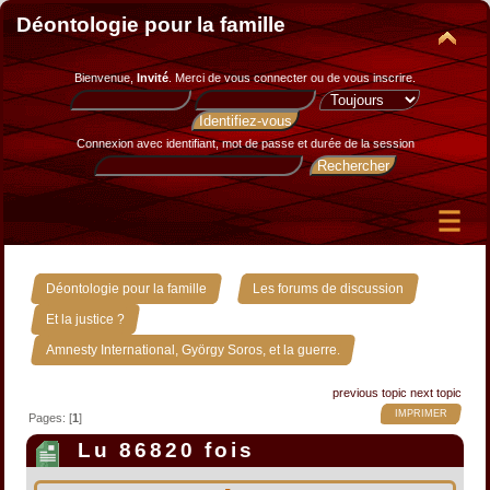
Déontologie pour la famille
Bienvenue,
Invité
. Merci de
vous connecter
ou de
vous inscrire
.
Connexion avec identifiant, mot de passe et durée de la session
»
»
Déontologie pour la famille
Les forums de discussion
»
Et la justice ?
Amnesty International, György Soros, et la guerre.
previous topic
next topic
IMPRIMER
Pages: [
1
]
Lu 86820 fois