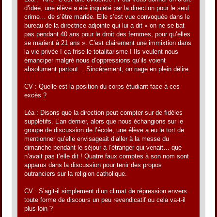
d’idée, une élève a été inquiété par la direction pour le seul
crime… de s’être mariée. Elle s’est vue convoquée dans le
bureau de la directrice adjointe qui lui a dit « on ne se bat
pas pendant 40 ans pour le droit des femmes, pour qu’elles
se marient à 21 ans ». C’est clairement une immixtion dans
la vie privée ! ça frise le totalitarisme ! Ils veulent nous
émanciper malgré nous d’oppressions qu’ils voient
absolument partout… Sincèrement, on nage en plein délire.
CV : Quelle est la position du corps étudiant face à ces
excès ?
Léa : Disons que la direction peut compter sur de fidèles
supplétifs. L’an dernier, alors que nous échangions sur le
groupe de discussion de l’école, une élève a eu le tort de
mentionner qu’elle envisageait d’aller à la messe du
dimanche pendant le séjour à l’étranger qui venait… que
n’avait pas t’elle dit ! Quatre faux comptes à son nom sont
apparus dans la discussion pour tenir des propos
outranciers sur la religion catholique.
CV : S’agit-il simplement d’un climat de répression envers
toute forme de discours un peu revendicatif ou cela va-t-il
plus loin ?