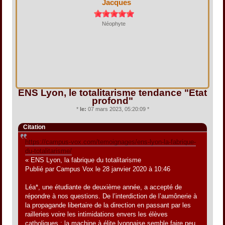
Jacques
Néophyte
ENS Lyon, le totalitarisme tendance "État
profond"
*
le:
07 mars 2023, 05:20:09 *
Citation
https://campus-vox.com/temoignages/ens-lyon-la-fabrique-
du-totalitarisme/
« ENS Lyon, la fabrique du totalitarisme
Publié par Campus Vox le 28 janvier 2020 à 10:46
Léa*, une étudiante de deuxième année, a accepté de
répondre à nos questions. De l’interdiction de l’aumônerie à
la propagande libertaire de la direction en passant par les
railleries voire les intimidations envers les élèves
catholiques : la machine à élite lyonnaise semble faire peu