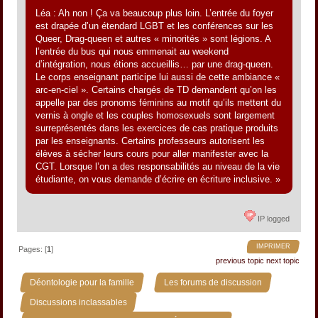
Léa : Ah non ! Ça va beaucoup plus loin. L’entrée du foyer
est drapée d’un étendard LGBT et les conférences sur les
Queer, Drag-queen et autres « minorités » sont légions. A
l’entrée du bus qui nous emmenait au weekend
d’intégration, nous étions accueillis… par une drag-queen.
Le corps enseignant participe lui aussi de cette ambiance «
arc-en-ciel ». Certains chargés de TD demandent qu’on les
appelle par des pronoms féminins au motif qu’ils mettent du
vernis à ongle et les couples homosexuels sont largement
surreprésentés dans les exercices de cas pratique produits
par les enseignants. Certains professeurs autorisent les
élèves à sécher leurs cours pour aller manifester avec la
CGT. Lorsque l’on a des responsabilités au niveau de la vie
étudiante, on vous demande d’écrire en écriture inclusive. »
IP logged
IMPRIMER
Pages: [
1
]
previous topic
next topic
»
»
Déontologie pour la famille
Les forums de discussion
»
Discussions inclassables