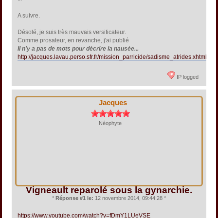
A suivre.
Désolé, je suis très mauvais versificateur.
Comme prosateur, en revanche, j'ai publié
Il n'y a pas de mots pour décrire la nausée...
http://jacques.lavau.perso.sfr.fr/mission_parricide/sadisme_atrides.xhtml
IP logged
Jacques
Néophyte
Vigneault reparolé sous la gynarchie.
*
Réponse #1 le:
12 novembre 2014, 09:44:28 *
https://www.youtube.com/watch?v=fDmY1LUeVSE