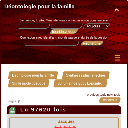
Déontologie pour la famille
Bienvenue,
Invité
. Merci de
vous connecter
ou de
vous inscrire
.
Connexion avec identifiant, mot de passe et durée de la session
»
»
Déontologie pour la famille
Synthèses plus réfléchies
»
Sur le mode poétique
Sur un air de Boby Lapointe...
previous topic
next topic
IMPRIMER
Pages: [
1
]
Lu 97620 fois
Jacques