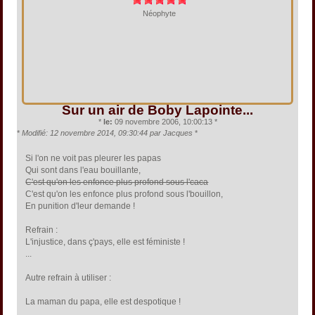
Néophyte
Sur un air de Boby Lapointe...
*
le:
09 novembre 2006, 10:00:13 *
*
Modifié: 12 novembre 2014, 09:30:44 par Jacques
*
Si l'on ne voit pas pleurer les papas
Qui sont dans l'eau bouillante,
C'est qu'on les enfonce plus profond sous l'caca
C'est qu'on les enfonce plus profond sous l'bouillon,
En punition d'leur demande !
Refrain :
L'injustice, dans ç'pays, elle est féministe !
...
Autre refrain à utiliser :
La maman du papa, elle est despotique !
...