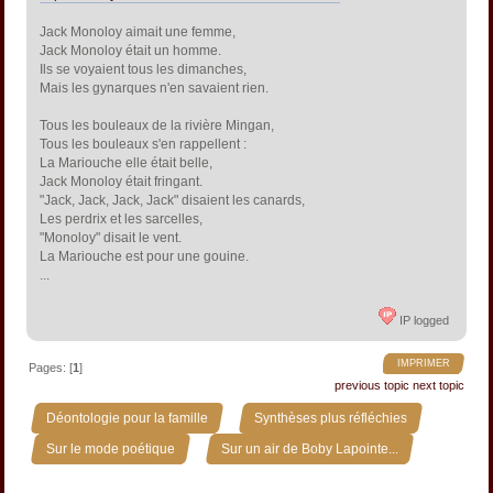
Jack Monoloy aimait une femme,
Jack Monoloy était un homme.
Ils se voyaient tous les dimanches,
Mais les gynarques n'en savaient rien.
Tous les bouleaux de la rivière Mingan,
Tous les bouleaux s'en rappellent :
La Mariouche elle était belle,
Jack Monoloy était fringant.
"Jack, Jack, Jack, Jack" disaient les canards,
Les perdrix et les sarcelles,
"Monoloy" disait le vent.
La Mariouche est pour une gouine.
...
IP logged
IMPRIMER
Pages: [
1
]
previous topic
next topic
»
»
Déontologie pour la famille
Synthèses plus réfléchies
»
Sur le mode poétique
Sur un air de Boby Lapointe...