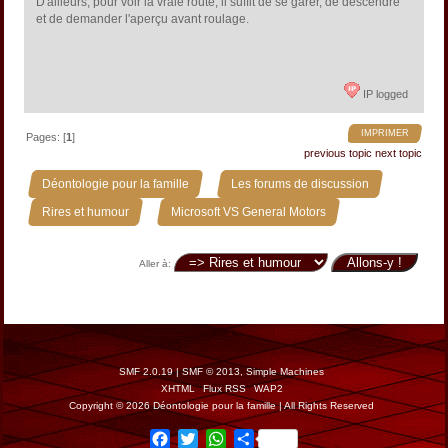
D'ailleurs, pour voir la vraie route, il suffit de se garer, de descendre
et de demander l'aperçu avant roulage.
IP logged
IMPRIMER
Pages: [
1
]
previous topic
next topic
»
»
Déontologie pour la famille
Les forums de discussion
»
Rires et humour
Microsoft VS General Motors
Aller à:
SMF 2.0.19
|
SMF © 2013
,
Simple Machines
XHTML
Flux RSS
WAP2
Copyright © 2026 Déontologie pour la famille | All Rights Reserved
Facebook
Twitter
WhatsApp
Share