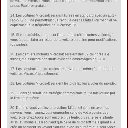
de voiture, Microsoft vous offrirait chaque année un nouveau train de
pneus Explorer gratuits.
14. Les voitures Microsoft seraient livrées en standard avec un auto-
radio-K7 qui ne permettrait que l'écoute des cassettes Microsoft et ne
capterait que la fréquence de Microsoft FM.
15. Si vous désiriez rouler sur l'autoroute à côté d'autres voitures, il
vous faudrait faire un retour de la voiture en usine pour modifications
(payantes).
16. Les derniers moteurs Microsoft seraient des 32 cylindres à 4
turbos, mais encore construits avec des embrayages de 2 CV.
17. Les constructeurs de routes en arriveraient même à donner des
voitures Microsoft gratuitement.
18. Les voitures Microsoft seraient les plus faciles à voler du monde...
19. ... Mais ça serait une stratégie commerciale tout à fait voulue par
la firme elle-même
20. Donc, si vous vouliez une voiture Microsoft sans en avoir les
moyens, vous n'auriez qu'à emprunter celle de votre voisin. Les
voiture de chez Apple sont encore plus lente, plus chères et plante
aussi au moins aussi souvent que celle de Microsoft mais quant elle
crée un accident un voyant s'allume avec un numéro que seul Apple