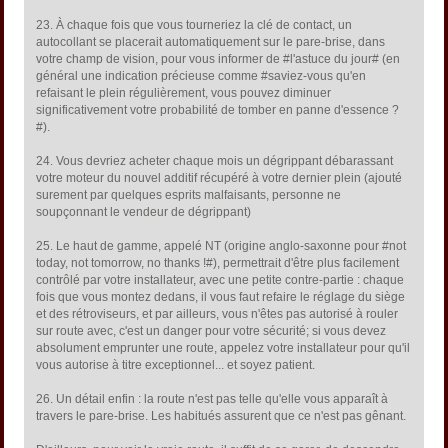
23. À chaque fois que vous tourneriez la clé de contact, un
autocollant se placerait automatiquement sur le pare-brise, dans
votre champ de vision, pour vous informer de #l'astuce du jour# (en
général une indication précieuse comme #saviez-vous qu'en
refaisant le plein régulièrement, vous pouvez diminuer
significativement votre probabilité de tomber en panne d'essence ?
#).
24. Vous devriez acheter chaque mois un dégrippant débarassant
votre moteur du nouvel additif récupéré à votre dernier plein (ajouté
surement par quelques esprits malfaisants, personne ne
soupçonnant le vendeur de dégrippant)
25. Le haut de gamme, appelé NT (origine anglo-saxonne pour #not
today, not tomorrow, no thanks !#), permettrait d'être plus facilement
contrôlé par votre installateur, avec une petite contre-partie : chaque
fois que vous montez dedans, il vous faut refaire le réglage du siège
et des rétroviseurs, et par ailleurs, vous n'êtes pas autorisé à rouler
sur route avec, c'est un danger pour votre sécurité; si vous devez
absolument emprunter une route, appelez votre installateur pour qu'il
vous autorise à titre exceptionnel... et soyez patient.
26. Un détail enfin : la route n'est pas telle qu'elle vous apparaît à
travers le pare-brise. Les habitués assurent que ce n'est pas gênant.