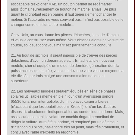
est capable d'exploiter MAIS un bouton permet de redémarrer
aussitôt malheureusement ce bouton ne marche jamais. De plus
quant le clignotant est en panne, il faut généralement changer le
moteur. Si l'autoradio ne vous convient pas, il n'est pas possible de le
changer contre un d'un autre modèle...
Chez Unix, on vous donne les pièces détachées, le mode d'emploi,
et vous la construisez vous-même. Vous obtenez alors une voiture de
course, solide, et dont vous maîtrisez parfaitement la conduite.
21. Au bout de six mois, il serait impossible de trouver des pièces
détachées, d'avoir un dépannage etc... En achetant le nouveau
modèle, cher et équipé d'un moteur de dernière génération dont la
puissance est quintuplée, vous noteriez que votre vitesse moyenne a
été divisée par trois malgré une consommation nettement
supérieure.
22. Les nouveaux modèles seraient équipés en série de phares
solaires utilisables même en plein jour, d'un avertisseur sonore
65536 tons, non interruptible, d'un frigo avec casier à bières
(n'acceptant que les bouteilles demi-Krosoft), et d'un tas d'autres
dispositifs absolument indispensables au conducteur moderne. Mais,
assez curieusement, le volant, ce machin ringard permettant de
diriger la voiture, aura été supprimé, et remplacé par un détecteur
d'intention du pilote, pas encore très au point, mais très prometteur, et
conçu avec l'aide d'experts en ergonomie.