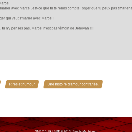
Marcel.
t'marier avec Marcel, est-ce que tu te rends compte Roger que tu peux pas t'marier av
ger qui veut s'marier avec Marcel !
s, tu n'y penses pas, Marcel n'est pas témoin de Jéhovah !!!!
»
»
Rires et humour
Une histoire d'amour contrariée.
SMF 2.0.19
|
SMF © 2013
,
Simple Machines