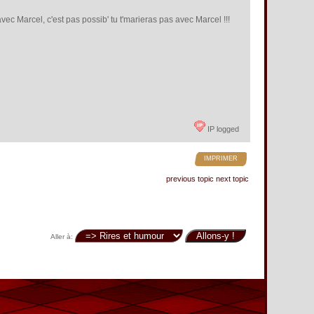
ec Marcel, c'est pas possib' tu t'marieras pas avec Marcel !!!
IP logged
IMPRIMER
previous topic
next topic
Aller à: