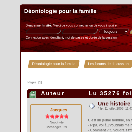
Déontologie pour la famille
Bienvenue,
Invité
. Merci de
vous connecter
ou de
vous inscrire
.
Connexion avec identifiant, mot de passe et durée de la session
»
Déontologie pour la famille
Les forums de discussion
Pages: [
1
]
Auteur
Lu 35276 fo
Une histoire
*
le:
11 juillet 2008, 11:4
Jacques
C'est un jeune homme, en ren
Néophyte
- P'pa, voilà, j'voudrais me 
Messages: 29
- Comment ? tu voudrais t'ma