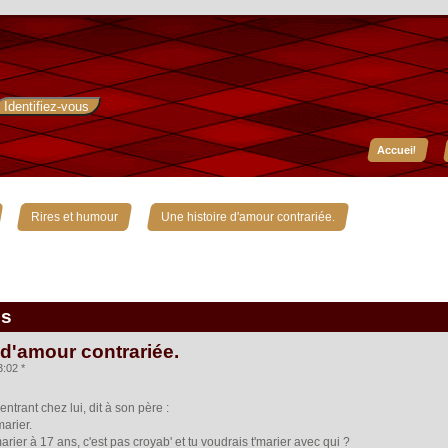
Accueil
»
»
Rires et humour
Une histoire d'amour contrariée.
is
 d'amour contrariée.
3:02 *
trant chez lui, dit à son père :
marier.
rier à 17 ans, c'est pas croyab' et tu voudrais t'marier avec qui ?