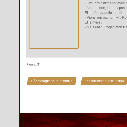
- J'voudrais m'marier avec 
- Ah ben, non, tu peux pas 
Et le père appelle la mère :
- Viens voir maman, y' a Ro
Et la mère :
- Mais enfin, Roger, mon fil
Pages: [
1
]
»
Déontologie pour la famille
Les forums de discussion