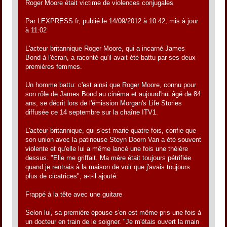
Roger Moore était victime de violences conjugales
Par LEXPRESS.fr, publié le 14/09/2012 à 10:42, mis à jour
à 11:02
L'acteur britannique Roger Moore, qui a incarné James
Bond à l'écran, a raconté qu'il avait été battu par ses deux
premières femmes.
Un homme battu: c'est ainsi que Roger Moore, connu pour
son rôle de James Bond au cinéma et aujourd'hui âgé de 84
ans, se décrit lors de l'émission Morgan's Life Stories
diffusée ce 14 septembre sur la chaîne ITV1.
L'acteur britannique, qui s'est marié quatre fois, confie que
son union avec la patineuse Steyn Doorn Van a été souvent
violente et qu'elle lui a même lancé une fois une théière
dessus. "Elle me griffait. Ma mère était toujours pétrifiée
quand je rentrais à la maison de voir que j'avais toujours
plus de cicatrices", a-t-il ajouté.
Frappé à la tête avec une guitare
Selon lui, sa première épouse s'en est même pris une fois à
un docteur en train de le soigner. "Je m'étais ouvert la main