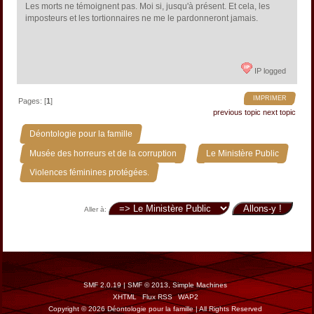
Les morts ne témoignent pas. Moi si, jusqu'à présent. Et cela, les
imposteurs et les tortionnaires ne me le pardonneront jamais.
IP logged
IMPRIMER
Pages: [
1
]
previous topic
next topic
»
Déontologie pour la famille
»
»
Musée des horreurs et de la corruption
Le Ministère Public
Violences féminines protégées.
Aller à:
SMF 2.0.19
|
SMF © 2013
,
Simple Machines
XHTML
Flux RSS
WAP2
Copyright © 2026 Déontologie pour la famille | All Rights Reserved