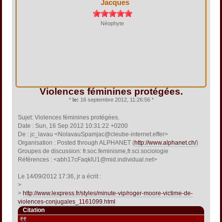
Jacques
Néophyte
Violences féminines protégées.
*
le:
16 septembre 2012, 11:26:56 *
Sujet: Violences féminines protégées.
Date : Sun, 16 Sep 2012 10:31:22 +0200
De : jc_lavau <NolavauSpamjac@cleube-internet.effer>
Organisation : Posted through ALPHANET (
http://www.alphanet.ch/
)
Groupes de discussion: fr.soc.feminisme,fr.sci.sociologie
Références : <abh17cFaqklU1@mid.individual.net>
Le 14/09/2012 17:36, jr a écrit :
>
>
http://www.lexpress.fr/styles/minute-vip/roger-moore-victime-de-
violences-conjugales_1161099.html
Citation