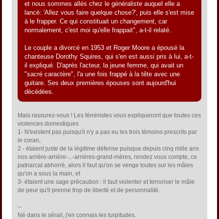
et nous sommes allés chez le généraliste auquel elle a
lancé: 'Allez vous faire quelque chose?', puis elle s'est mise
à le frapper. Ce qui constituait un changement, car
normalement, c'est moi qu'elle frappait", a-t-il relaté.
Le couple a divorcé en 1953 et Roger Moore a épousé la
chanteuse Dorothy Squires, qui s'en est aussi pris à lui, a-t-
il expliqué. D'après l'acteur, la jeune femme, qui avait un
"sacré caractère", l'a une fois frappé à la tête avec une
guitare. Ses deux premières épouses sont aujourd'hui
décédées.
Mais rassurez-vous ! Les féministes vous expliqueront que toutes ces
violences domestiques
1- N'existent pas puisqu'il n'y a pas eu les trois témoins prescrits par
le coran,
2 - étaient juste de la légitime défense puisque depuis cinq mille ans
nos arrière-arrière-...-arrières-grand-mères, rendez vous compte, ce
patriarcat abhorré, alors il faut qu'on se venge toutes sur les mâles
qu'on a sous la main, et
3- étaient une sage précaution : il faut violenter et terroriser le mâle
de peur qu'il prenne trop de liberté et de personnalité.
--
Né dans le sérail, j'en connais les turpitudes.