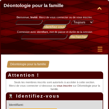
Déontologie pour la famille
Bienvenue,
Invité
. Merci de
vous connecter
ou de
vous inscrire
.
Connexion avec identifiant, mot de passe et durée de la session
Déontologie pour la famille
Attention !
Seuls les membres inscrits sont autorisés à accéder à cette section.
Merci de vous connecter ci-dessous ou
vous inscrire
sur Déontologie pour la
famille.
Identifiez-vous
Identifiant: