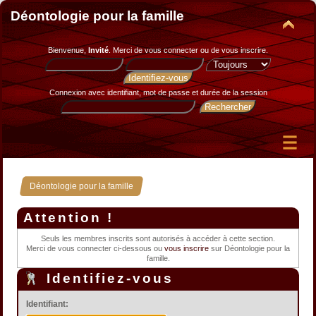
Déontologie pour la famille
Bienvenue,
Invité
. Merci de
vous connecter
ou de
vous inscrire
.
Connexion avec identifiant, mot de passe et durée de la session
Déontologie pour la famille
Attention !
Seuls les membres inscrits sont autorisés à accéder à cette section.
Merci de vous connecter ci-dessous ou
vous inscrire
sur Déontologie pour la
famille.
Identifiez-vous
Identifiant: