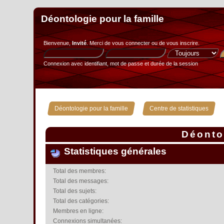
Déontologie pour la famille
Bienvenue,
Invité
. Merci de
vous connecter
ou de
vous inscrire
.
Connexion avec identifiant, mot de passe et durée de la session
»
Déontologie pour la famille
Centre de statistiques
Déontol
Statistiques générales
Total des membres:
Total des messages:
Total des sujets:
Total des catégories:
Membres en ligne:
Connexions simultanées: