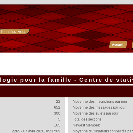
Accueil
ogie pour la famille - Centre de stat
22
Moyenne des inscriptions par jour:
652
Moyenne des messages par jour:
300
Moyenne des sujets par jour:
5
Total des sections:
165
Newest Member:
2265 - 07 avril 2026, 05:37:09
Moyenne d'utilisateurs connectés par 