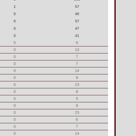
1
57
0
40
0
57
0
47
0
41
0
6
0
13
0
7
0
7
0
14
0
9
0
23
0
8
0
5
0
8
0
23
0
6
0
7
0
14