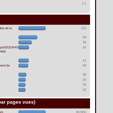
1:2
rie de la
125
84
56
papol/DOUHAIT
42
/tsts
41
ment de
39
30
26
25
25
par pages vues)
les
362800