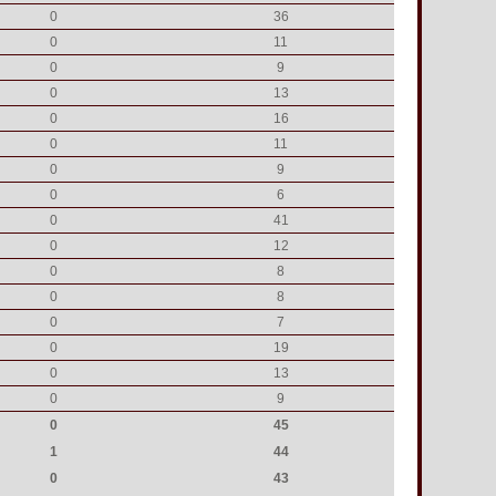
0
36
0
11
0
9
0
13
0
16
0
11
0
9
0
6
0
41
0
12
0
8
0
8
0
7
0
19
0
13
0
9
0
45
1
44
0
43