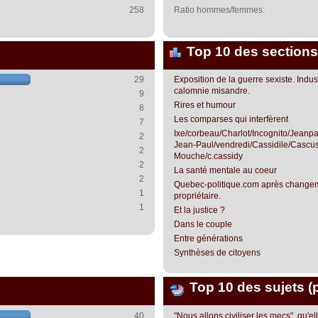
258
Ratio hommes/femmes:
Top 10 des sections
29
Exposition de la guerre sexiste. Indust
calomnie misandre.
9
Rires et humour
8
Les comparses qui interfèrent
7
Ixe/corbeau/Charlot/Incognito/Jean
2
Jean-Paul/vendredi/Cassidile/Cascus
2
Mouche/c.cassidy
2
La santé mentale au coeur
2
Quebec-politique.com après change
1
propriétaire.
1
Et la justice ?
Dans le couple
Entre générations
Synthèses de citoyens
Top 10 des sujets (
40
"Nous allons civiliser les mecs", qu'el