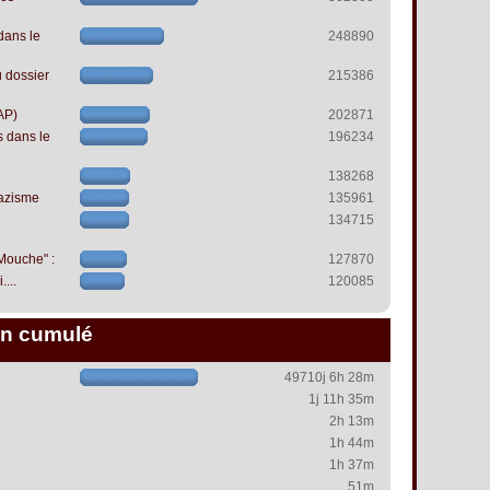
dans le
248890
 dossier
215386
AP)
202871
s dans le
196234
138268
azisme
135961
134715
 Mouche" :
127870
...
120085
n cumulé
49710j 6h 28m
1j 11h 35m
2h 13m
1h 44m
1h 37m
51m