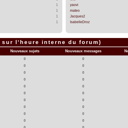
1
yaovi
1
mateo
1
Jacques2
1
IsabelleDroz
sur l'heure interne du forum)
Nouveaux sujets
Nouveaux messages
N
0
0
0
0
0
0
0
0
0
0
0
0
0
0
0
0
0
0
0
0
0
0