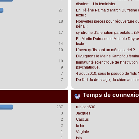
disaient... Un féminisier.
27
En Hélène Palma & Martin Dufresne 
texte :
18
Nouvelles pièces pour réouverture du
pénal :
17
syndrome d'aliénation parentale... (S
En Martin Dufresne et Michèle Dayra
14
texte...
10
L'aveu qu'ils sont un même cartel ?
Divulguons le Meine Kampf du fémin
10
Immaturité scientifique de l'institution
9
psychiatrique.
7
4 août 2010, sous le pseudo de "tsts
7
De l'art du dressage, du chien au mari.
Temps de connexio
287
rubicon630
3
Jacques
2
Cascus
2
le hir
1
Virginie
1
Isla