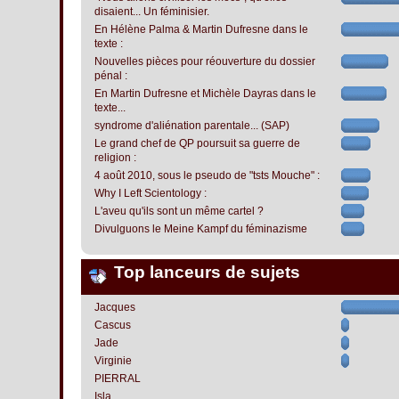
disaient... Un féminisier.
En Hélène Palma & Martin Dufresne dans le
texte :
Nouvelles pièces pour réouverture du dossier
pénal :
En Martin Dufresne et Michèle Dayras dans le
texte...
syndrome d'aliénation parentale... (SAP)
Le grand chef de QP poursuit sa guerre de
religion :
4 août 2010, sous le pseudo de "tsts Mouche" :
Why I Left Scientology :
L'aveu qu'ils sont un même cartel ?
Divulguons le Meine Kampf du féminazisme
Top lanceurs de sujets
Jacques
Cascus
Jade
Virginie
PIERRAL
Isla