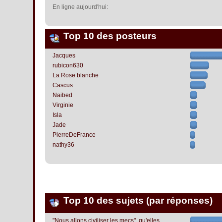
En ligne aujourd'hui:
Top 10 des posteurs
Jacques
rubicon630
La Rose blanche
Cascus
Naibed
Virginie
Isla
Jade
PierreDeFrance
nathy36
Top 10 des sujets (par réponses)
"Nous allons civiliser les mecs", qu'elles