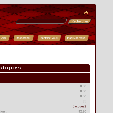
Aide
Rechercher
Identifiez-vous
Inscrivez-vous
istiques
0.00
0.00
0.00
35
Jacques2
jour:
92.20