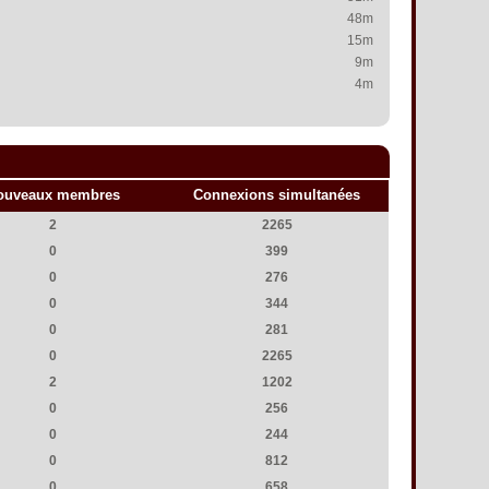
48m
15m
9m
4m
ouveaux membres
Connexions simultanées
2
2265
0
399
0
276
0
344
0
281
0
2265
2
1202
0
256
0
244
0
812
0
658