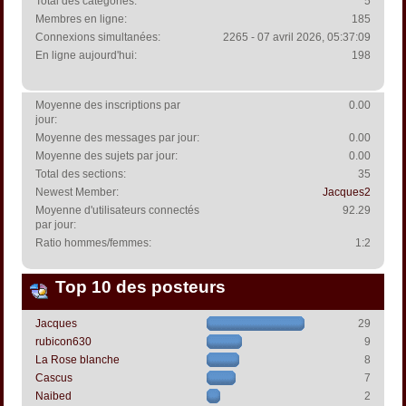
Total des catégories:
5
Membres en ligne:
185
Connexions simultanées:
2265 - 07 avril 2026, 05:37:09
En ligne aujourd'hui:
198
Moyenne des inscriptions par
0.00
jour:
Moyenne des messages par jour:
0.00
Moyenne des sujets par jour:
0.00
Total des sections:
35
Newest Member:
Jacques2
Moyenne d'utilisateurs connectés
92.29
par jour:
Ratio hommes/femmes:
1:2
Top 10 des posteurs
Jacques
29
rubicon630
9
La Rose blanche
8
Cascus
7
Naibed
2