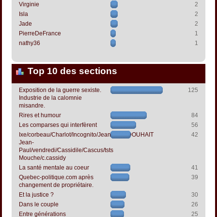
Virginie
2
Isla
2
Jade
2
PierreDeFrance
1
nathy36
1
Top 10 des sections
Exposition de la guerre sexiste.
125
Industrie de la calomnie
misandre.
Rires et humour
84
Les comparses qui interfèrent
56
Ixe/corbeau/Charlot/Incognito/Jeanpapol/DOUHAIT
42
Jean-
Paul/vendredi/Cassidile/Cascus/tsts
Mouche/c.cassidy
La santé mentale au coeur
41
Quebec-politique.com après
39
changement de propriétaire.
Et la justice ?
30
Dans le couple
26
Entre générations
25