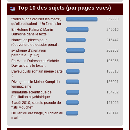
Top 10 des sujets (par pages vues)
"Nous allons civiliser les mecs",
362990
qu'elles disaient... Un féminisier.
En Hélène Palma & Martin
249016
Dufresne dans le texte :
Nouvelles pièces pour
215447
réouverture du dossier pénal :
syndrome d'aliénation
202953
parentale... (SAP)
En Martin Dufresne et Michèle
196356
Dayras dans le texte...
L'aveu qu'ils sont un même cartel
138313
?
Divulguons le Meine Kampf du
136021
féminazisme
Immaturité scientifique de
134782
l'institution psychiatrique.
4 août 2010, sous le pseudo de
127925
"tsts Mouche" :
De l'art du dressage, du chien au
120141
mari....