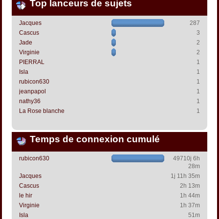
Top lanceurs de sujets
Jacques
287
Cascus
3
Jade
2
Virginie
2
PIERRAL
1
Isla
1
rubicon630
1
jeanpapol
1
nathy36
1
La Rose blanche
1
Temps de connexion cumulé
rubicon630
49710j 6h
28m
Jacques
1j 11h 35m
Cascus
2h 13m
le hir
1h 44m
Virginie
1h 37m
Isla
51m