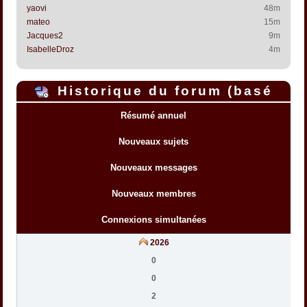
yaovi
48m
mateo
15m
Jacques2
9m
IsabelleDroz
4m
Historique du forum (basé
sur l'heure interne du forum)
Résumé annuel
Nouveaux sujets
Nouveaux messages
Nouveaux membres
Connexions simultanées
2026
0
0
2