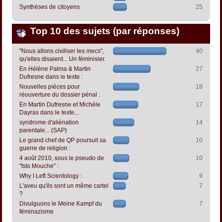
Synthèses de citoyens
25
Top 10 des sujets (par réponses)
"Nous allons civiliser les mecs",
40
qu'elles disaient... Un féminisier.
En Hélène Palma & Martin
27
Dufresne dans le texte :
Nouvelles pièces pour
18
réouverture du dossier pénal :
En Martin Dufresne et Michèle
17
Dayras dans le texte...
syndrome d'aliénation
14
parentale... (SAP)
Le grand chef de QP poursuit sa
10
guerre de religion :
4 août 2010, sous le pseudo de
10
"tsts Mouche" :
Why I Left Scientology :
9
L'aveu qu'ils sont un même cartel
7
?
Divulguons le Meine Kampf du
7
féminazisme