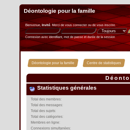
Déontologie pour la famille
Bienvenue,
Invité
. Merci de
vous connecter
ou de
vous inscrire
.
Connexion avec identifiant, mot de passe et durée de la session
»
Déontologie pour la famille
Centre de statistiques
Déontol
Statistiques générales
Total des membres:
Total des messages:
Total des sujets:
Total des catégories:
Membres en ligne:
Connexions simultanées: