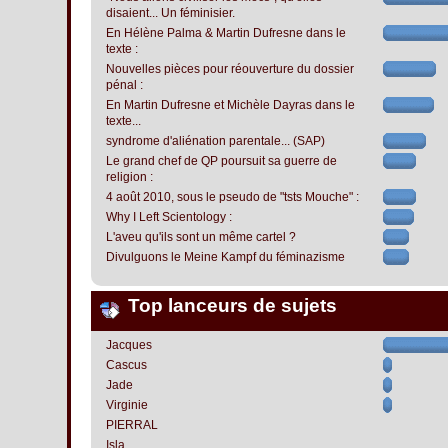
disaient... Un féminisier.
En Hélène Palma & Martin Dufresne dans le
texte :
Nouvelles pièces pour réouverture du dossier
pénal :
En Martin Dufresne et Michèle Dayras dans le
texte...
syndrome d'aliénation parentale... (SAP)
Le grand chef de QP poursuit sa guerre de
religion :
4 août 2010, sous le pseudo de "tsts Mouche" :
Why I Left Scientology :
L'aveu qu'ils sont un même cartel ?
Divulguons le Meine Kampf du féminazisme
Top lanceurs de sujets
Jacques
Cascus
Jade
Virginie
PIERRAL
Isla