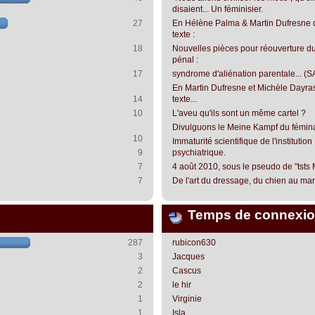
disaient... Un féminisier.
27
En Hélène Palma & Martin Dufresne 
texte :
18
Nouvelles pièces pour réouverture du
pénal :
17
syndrome d'aliénation parentale... (S
En Martin Dufresne et Michèle Dayra
14
texte...
10
L'aveu qu'ils sont un même cartel ?
Divulguons le Meine Kampf du fémin
10
Immaturité scientifique de l'institution
9
psychiatrique.
7
4 août 2010, sous le pseudo de "tsts
7
De l'art du dressage, du chien au mari.
Temps de connexio
287
rubicon630
3
Jacques
2
Cascus
2
le hir
1
Virginie
1
Isla