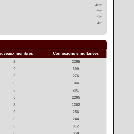
48m
15m
9m
4m
ouveaux membres
Connexions simultanées
2
2265
0
399
0
276
0
344
0
281
0
2265
2
1202
0
256
0
244
0
812
0
658