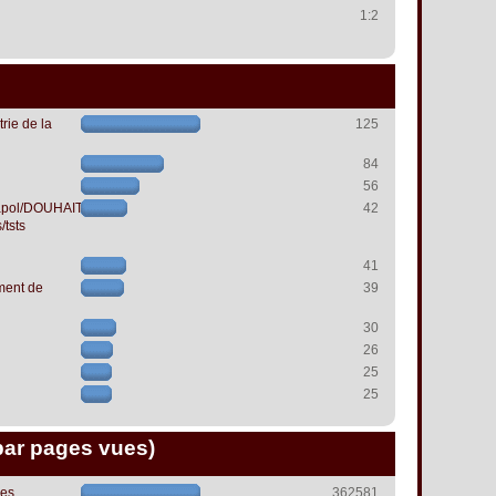
1:2
rie de la
125
84
56
papol/DOUHAIT
42
/tsts
41
ment de
39
30
26
25
25
par pages vues)
les
362581