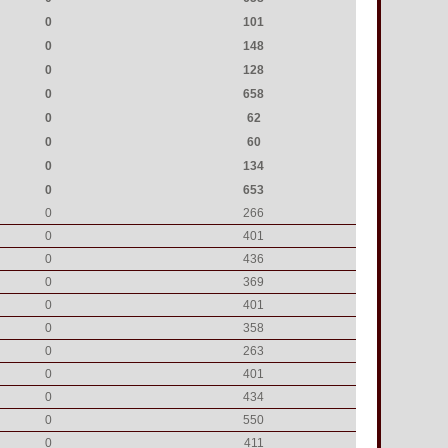
0
101
0
148
0
128
0
658
0
62
0
60
0
134
0
653
0
266
0
401
0
436
0
369
0
401
0
358
0
263
0
401
0
434
0
550
0
411