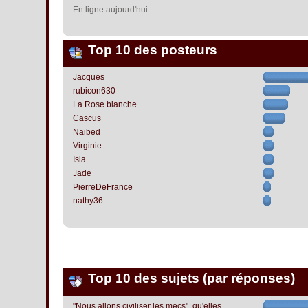
En ligne aujourd'hui:
Top 10 des posteurs
Jacques
rubicon630
La Rose blanche
Cascus
Naibed
Virginie
Isla
Jade
PierreDeFrance
nathy36
Top 10 des sujets (par réponses)
"Nous allons civiliser les mecs", qu'elles