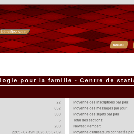
Accueil
ogie pour la famille - Centre de stat
22
Moyenne des inscriptions par jour:
652
Moyenne des messages par jour:
300
Moyenne des sujets par jour:
5
Total des sections:
200
Newest Member:
2265 - 07 avril 2026, 05:37:09
Moyenne d'utilisateurs connectés par 