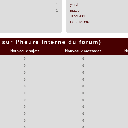
1
yaovi
1
mateo
1
Jacques2
1
IsabelleDroz
sur l'heure interne du forum)
Nouveaux sujets
Nouveaux messages
N
0
0
0
0
0
0
0
0
0
0
0
0
0
0
0
0
0
0
0
0
0
0