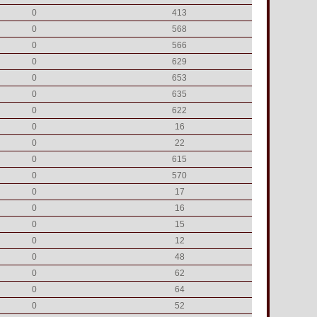
0
413
0
568
0
566
0
629
0
653
0
635
0
622
0
16
0
22
0
615
0
570
0
17
0
16
0
15
0
12
0
48
0
62
0
64
0
52