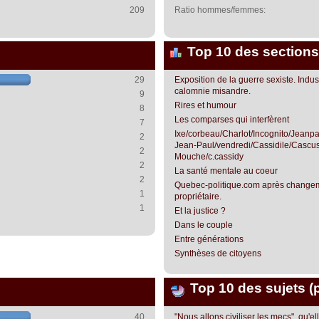
209
Ratio hommes/femmes:
Top 10 des sections
29
Exposition de la guerre sexiste. Indust
calomnie misandre.
9
Rires et humour
8
Les comparses qui interfèrent
7
Ixe/corbeau/Charlot/Incognito/Jean
2
Jean-Paul/vendredi/Cassidile/Cascus
2
Mouche/c.cassidy
2
La santé mentale au coeur
2
Quebec-politique.com après change
1
propriétaire.
1
Et la justice ?
Dans le couple
Entre générations
Synthèses de citoyens
Top 10 des sujets (
40
"Nous allons civiliser les mecs", qu'el