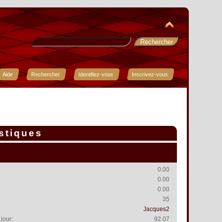
Aide
Rechercher
Identifiez-vous
Inscrivez-vous
istiques
0.00
0.00
0.00
35
Jacques2
jour:
92.07