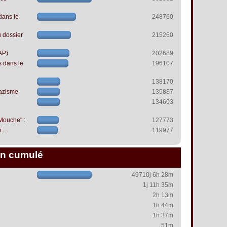
dans le
248760
 dossier
215260
AP)
202689
s dans le
196107
138170
azisme
135887
134603
 Mouche" :
127773
...
119977
n cumulé
49710j 6h 28m
1j 11h 35m
2h 13m
1h 44m
1h 37m
51m