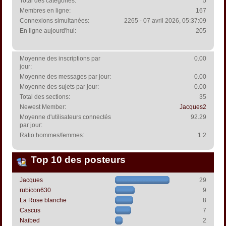
Total des catégories:
5
Membres en ligne:
167
Connexions simultanées:
2265 - 07 avril 2026, 05:37:09
En ligne aujourd'hui:
205
Moyenne des inscriptions par
0.00
jour:
Moyenne des messages par jour:
0.00
Moyenne des sujets par jour:
0.00
Total des sections:
35
Newest Member:
Jacques2
Moyenne d'utilisateurs connectés
92.29
par jour:
Ratio hommes/femmes:
1:2
Top 10 des posteurs
Jacques
29
rubicon630
9
La Rose blanche
8
Cascus
7
Naibed
2