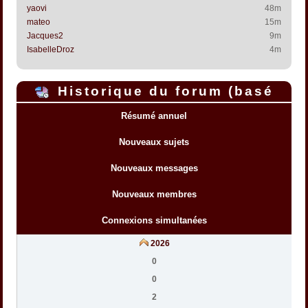
yaovi
48m
mateo
15m
Jacques2
9m
IsabelleDroz
4m
Historique du forum (basé
sur l'heure interne du forum)
Résumé annuel
Nouveaux sujets
Nouveaux messages
Nouveaux membres
Connexions simultanées
2026
0
0
2