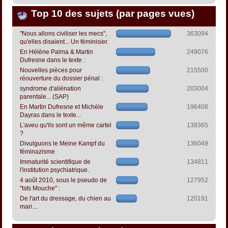
Top 10 des sujets (par pages vues)
"Nous allons civiliser les mecs",
363094
qu'elles disaient... Un féminisier.
En Hélène Palma & Martin
249076
Dufresne dans le texte :
Nouvelles pièces pour
215500
réouverture du dossier pénal :
syndrome d'aliénation
203004
parentale... (SAP)
En Martin Dufresne et Michèle
196408
Dayras dans le texte...
L'aveu qu'ils sont un même cartel
138365
?
Divulguons le Meine Kampf du
136049
féminazisme
Immaturité scientifique de
134811
l'institution psychiatrique.
4 août 2010, sous le pseudo de
127952
"tsts Mouche" :
De l'art du dressage, du chien au
120191
mari....