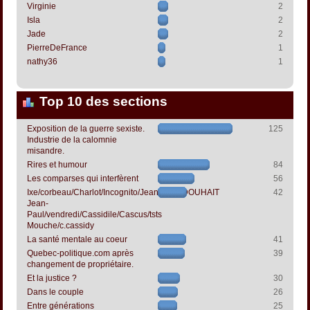
Virginie
2
Isla
2
Jade
2
PierreDeFrance
1
nathy36
1
Top 10 des sections
Exposition de la guerre sexiste.
125
Industrie de la calomnie
misandre.
Rires et humour
84
Les comparses qui interfèrent
56
Ixe/corbeau/Charlot/Incognito/Jeanpapol/DOUHAIT
42
Jean-
Paul/vendredi/Cassidile/Cascus/tsts
Mouche/c.cassidy
La santé mentale au coeur
41
Quebec-politique.com après
39
changement de propriétaire.
Et la justice ?
30
Dans le couple
26
Entre générations
25