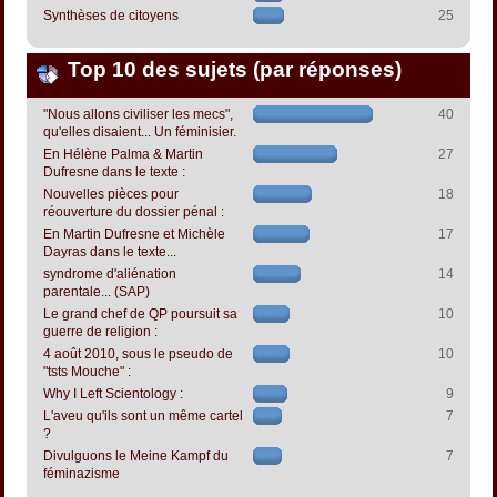
Synthèses de citoyens
25
Top 10 des sujets (par réponses)
"Nous allons civiliser les mecs",
40
qu'elles disaient... Un féminisier.
En Hélène Palma & Martin
27
Dufresne dans le texte :
Nouvelles pièces pour
18
réouverture du dossier pénal :
En Martin Dufresne et Michèle
17
Dayras dans le texte...
syndrome d'aliénation
14
parentale... (SAP)
Le grand chef de QP poursuit sa
10
guerre de religion :
4 août 2010, sous le pseudo de
10
"tsts Mouche" :
Why I Left Scientology :
9
L'aveu qu'ils sont un même cartel
7
?
Divulguons le Meine Kampf du
7
féminazisme