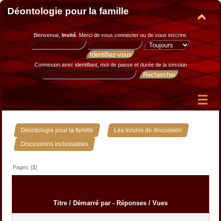
Déontologie pour la famille
Bienvenue,
Invité
. Merci de
vous connecter
ou de
vous inscrire
.
Connexion avec identifiant, mot de passe et durée de la session
»
»
Déontologie pour la famille
Les forums de discussion
Discussions inclassables
Pages: [
1
]
Titre
/
Démarré par
-
Réponses
/
Vues