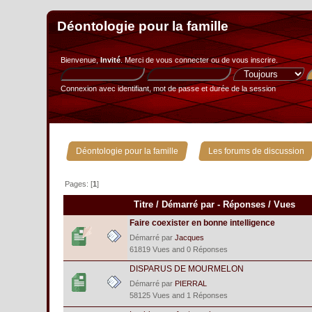
Déontologie pour la famille
Bienvenue,
Invité
. Merci de
vous connecter
ou de
vous inscrire
.
Connexion avec identifiant, mot de passe et durée de la session
»
Déontologie pour la famille
Les forums de discussion
Pages: [
1
]
Titre
/
Démarré par
-
Réponses
/
Vues
Faire coexister en bonne intelligence
Démarré par
Jacques
61819 Vues and 0 Réponses
DISPARUS DE MOURMELON
Démarré par
PIERRAL
58125 Vues and 1 Réponses