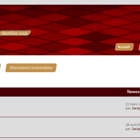
Accueil
»
Discussions inclassables
Newes
11 mars 
par
Jacq
28 avril 
par
Jacq