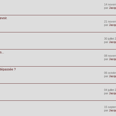
14 novem
par
Jacq
evoir.
21 novem
par
Jacq
30 juillet
par
Jacq
...
08 novem
par
Jacq
 dépassée ?
06 octobr
par
Jacq
04 juillet
par
Jacq
15 septe
par
Jacq