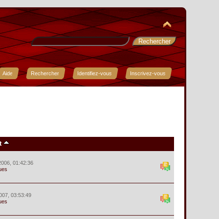
Aide
Rechercher
Identifiez-vous
Inscrivez-vous
t
2006, 01:42:36
ues
2007, 03:53:49
ues