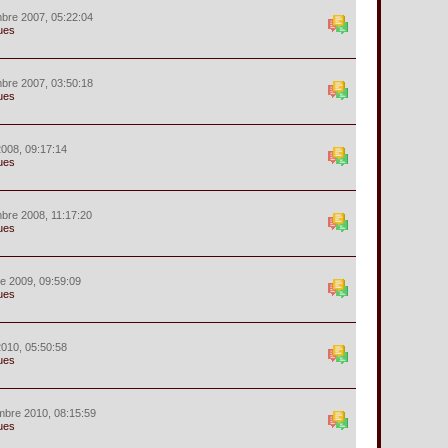
bre 2007, 05:22:04
ues
bre 2007, 03:50:18
ues
 2008, 09:17:14
ues
bre 2008, 11:17:20
ues
e 2009, 09:59:09
ues
 2010, 05:50:58
ues
mbre 2010, 08:15:59
ues