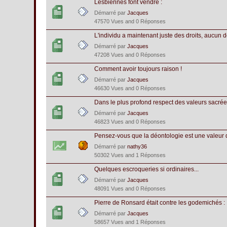
Lesbiennes font vendre :
Démarré par
Jacques
47570 Vues and 0 Réponses
L'individu a maintenant juste des droits, aucun d
Démarré par
Jacques
47208 Vues and 0 Réponses
Comment avoir toujours raison !
Démarré par
Jacques
46630 Vues and 0 Réponses
Dans le plus profond respect des valeurs sacrées
Démarré par
Jacques
46823 Vues and 0 Réponses
Pensez-vous que la déontologie est une valeur
Démarré par
nathy36
50302 Vues and 1 Réponses
Quelques escroqueries si ordinaires...
Démarré par
Jacques
48091 Vues and 0 Réponses
Pierre de Ronsard était contre les godemichés :
Démarré par
Jacques
58657 Vues and 1 Réponses