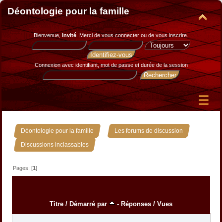
Déontologie pour la famille
Bienvenue,
Invité
. Merci de
vous connecter
ou de
vous inscrire
.
Connexion avec identifiant, mot de passe et durée de la session
»
»
Déontologie pour la famille
Les forums de discussion
Discussions inclassables
Pages: [
1
]
Titre
/
Démarré par
-
Réponses
/
Vues