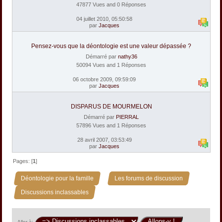
47877 Vues and 0 Réponses
04 juillet 2010, 05:50:58
par
Jacques
Pensez-vous que la déontologie est une valeur dépassée ?
Démarré par
nathy36
50094 Vues and 1 Réponses
06 octobre 2009, 09:59:09
par
Jacques
DISPARUS DE MOURMELON
Démarré par
PIERRAL
57896 Vues and 1 Réponses
28 avril 2007, 03:53:49
par
Jacques
Pages: [
1
]
»
»
Déontologie pour la famille
Les forums de discussion
Discussions inclassables
Aller à: