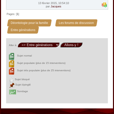
13 février 2015, 10:54:10
par
Jacques
Pages: [
1
]
»
»
Déontologie pour la famille
Les forums de discussion
Entre générations
Aller à:
Sujet normal
Sujet populaire (plus de 15 interventions)
Sujet très populaire (plus de 25 interventions)
Sujet bloqué
Sujet épinglé
Sondage