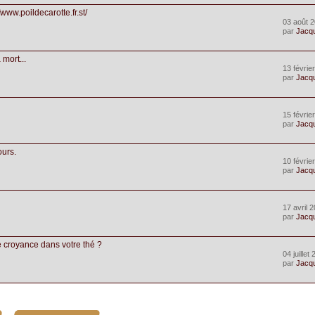
www.poildecarotte.fr.st/
03 août 2
par
Jacq
mort...
13 févrie
par
Jacq
15 févrie
par
Jacq
ours.
10 févrie
par
Jacq
17 avril 
par
Jacq
e croyance dans votre thé ?
04 juillet
par
Jacq