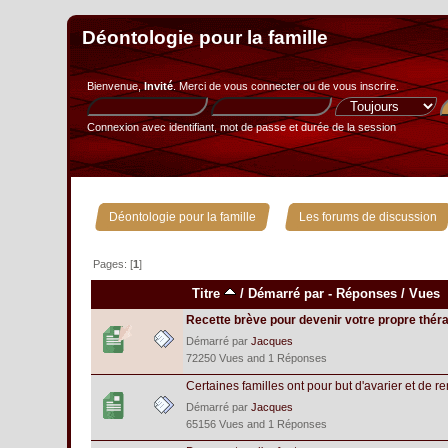
Déontologie pour la famille
Bienvenue,
Invité
. Merci de
vous connecter
ou de
vous inscrire
.
Connexion avec identifiant, mot de passe et durée de la session
»
Déontologie pour la famille
Les forums de discussion
Pages: [
1
]
Titre
/
Démarré par
-
Réponses
/
Vues
Recette brève pour devenir votre propre thér
Démarré par
Jacques
72250 Vues and 1 Réponses
Certaines familles ont pour but d'avarier et de r
Démarré par
Jacques
65156 Vues and 1 Réponses