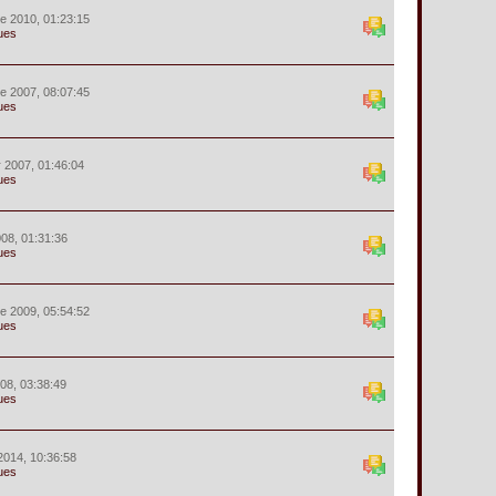
e 2010, 01:23:15
ues
e 2007, 08:07:45
ues
r 2007, 01:46:04
ues
008, 01:31:36
ues
e 2009, 05:54:52
ues
008, 03:38:49
ues
2014, 10:36:58
ues