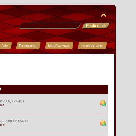
Aide
Rechercher
Identifiez-vous
Inscrivez-vous
t
e 2006, 12:04:11
ues
bre 2008, 01:54:12
ues