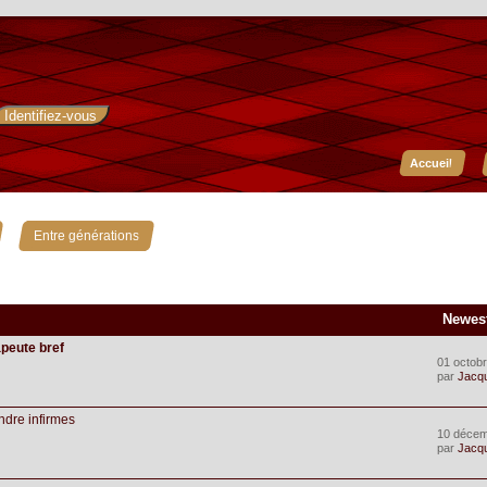
Accueil
»
Entre générations
Newes
apeute bref
01 octobr
par
Jacq
endre infirmes
10 décem
par
Jacq