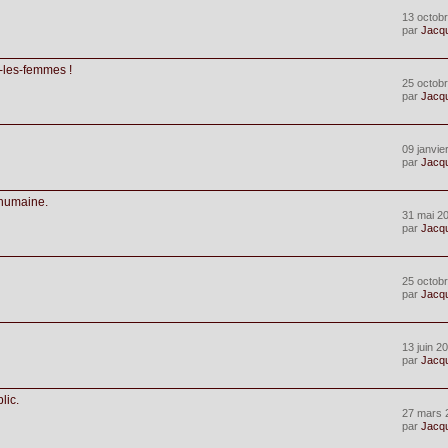
13 octobr
par
Jacq
s-les-femmes !
25 octobr
par
Jacq
09 janvie
par
Jacq
 humaine.
31 mai 2
par
Jacq
25 octobr
par
Jacq
13 juin 2
par
Jacq
lic.
27 mars 
par
Jacq