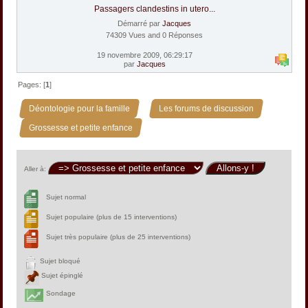
Passagers clandestins in utero...
Démarré par
Jacques
74309 Vues and 0 Réponses
19 novembre 2009, 06:29:17
par
Jacques
Pages: [
1
]
»
»
Déontologie pour la famille
Les forums de discussion
Grossesse et petite enfance
Aller à:
Sujet normal
Sujet populaire (plus de 15 interventions)
Sujet très populaire (plus de 25 interventions)
Sujet bloqué
Sujet épinglé
Sondage