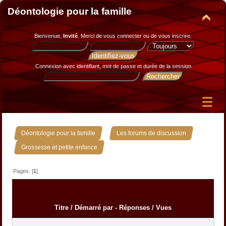
Déontologie pour la famille
Bienvenue,
Invité
. Merci de
vous connecter
ou de
vous inscrire
.
Connexion avec identifiant, mot de passe et durée de la session
»
»
Déontologie pour la famille
Les forums de discussion
Grossesse et petite enfance
Pages: [
1
]
Titre
/
Démarré par
-
Réponses
/
Vues