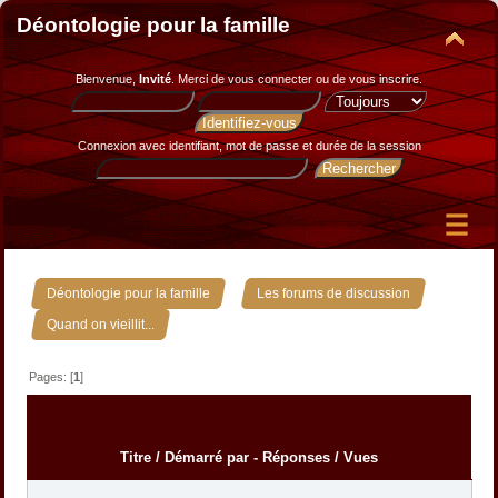
Déontologie pour la famille
Bienvenue,
Invité
. Merci de
vous connecter
ou de
vous inscrire
.
Connexion avec identifiant, mot de passe et durée de la session
»
»
Déontologie pour la famille
Les forums de discussion
Quand on vieillit...
Pages: [
1
]
Titre
/
Démarré par
-
Réponses
/
Vues