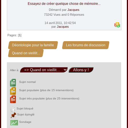
Essayez de créer quelque chose de mémoire...
Démarré par
Jacques
73242 Vues and 0 Réponses
14 avril 2011, 10:42:54
par
Jacques
Pages: [
1
]
»
»
Déontologie pour la famille
Les forums de discussion
Quand on vieillit...
Aller à:
Sujet normal
Sujet populaire (plus de 15 interventions)
Sujet très populaire (plus de 25 interventions)
Sujet bloqué
Sujet épinglé
Sondage