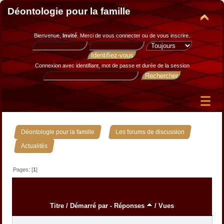
Déontologie pour la famille
Bienvenue,
Invité
. Merci de
vous connecter
ou de
vous inscrire
.
Connexion avec identifiant, mot de passe et durée de la session
»
»
Déontologie pour la famille
Les forums de discussion
Actualités
Pages: [
1
]
Titre
/
Démarré par
-
Réponses
/
Vues