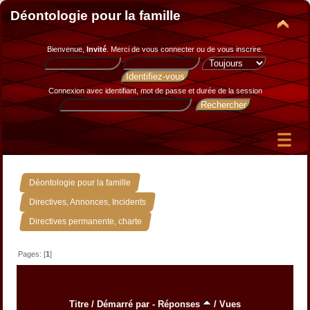
Déontologie pour la famille
Bienvenue,
Invité
. Merci de
vous connecter
ou de
vous inscrire
.
Connexion avec identifiant, mot de passe et durée de la session
»
Déontologie pour la famille
»
Directives, Annonces, Incidents
Directives permanente, charte
Pages: [
1
]
Titre
/
Démarré par
-
Réponses
/
Vues