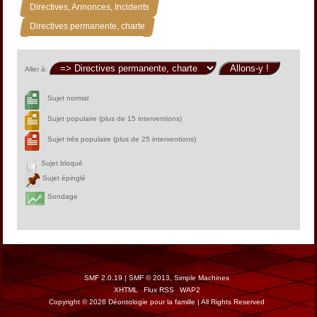
»
Directives, Annonces, Incidents
Directives permanente, charte
Aller à:
Sujet normal
Sujet populaire (plus de 15 interventions)
Sujet très populaire (plus de 25 interventions)
Sujet bloqué
Sujet épinglé
Sondage
SMF 2.0.19
|
SMF © 2013
,
Simple Machines
XHTML
Flux RSS
WAP2
Copyright © 2026 Déontologie pour la famille | All Rights Reserved