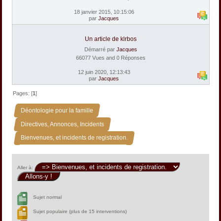
18 janvier 2015, 10:15:06
par
Jacques
Un article de klrbos
Démarré par
Jacques
66077 Vues and 0 Réponses
12 juin 2020, 12:13:43
par
Jacques
Pages: [
1
]
»
Déontologie pour la famille
»
Directives, Annonces, Incidents
Bienvenues, et incidents de registration.
Aller à:
Sujet normal
Sujet populaire (plus de 15 interventions)