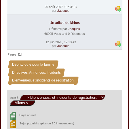
20 août 2007, 01:31:13
par
Jacques
Un article de klrbos
Démarré par
Jacques
66005 Vues and 0 Réponses
12 juin 2020, 12:13:43
par
Jacques
Pages: [
1
]
»
Déontologie pour la famille
»
Directives, Annonces, Incidents
Bienvenues, et incidents de registration.
Aller à:
Sujet normal
Sujet populaire (plus de 15 interventions)