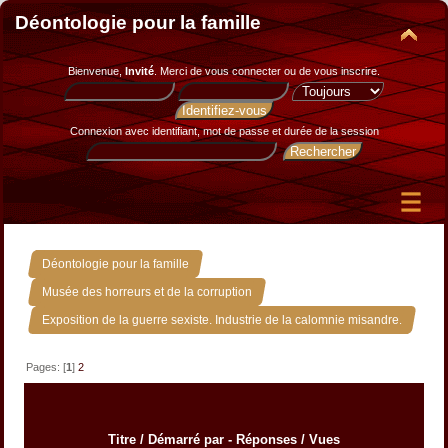
Déontologie pour la famille
Bienvenue,
Invité
. Merci de
vous connecter
ou de
vous inscrire
.
Connexion avec identifiant, mot de passe et durée de la session
»
Déontologie pour la famille
»
Musée des horreurs et de la corruption
Exposition de la guerre sexiste. Industrie de la calomnie misandre.
Pages: [
1
]
2
Titre
/
Démarré par
-
Réponses
/
Vues