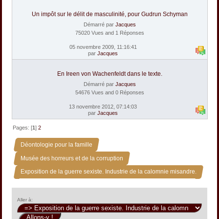
Un impôt sur le délit de masculinité, pour Gudrun Schyman
Démarré par
Jacques
75020 Vues and 1 Réponses
05 novembre 2009, 11:16:41
par
Jacques
En Ireen von Wachenfeldt dans le texte.
Démarré par
Jacques
54676 Vues and 0 Réponses
13 novembre 2012, 07:14:03
par
Jacques
Pages: [
1
]
2
»
Déontologie pour la famille
»
Musée des horreurs et de la corruption
Exposition de la guerre sexiste. Industrie de la calomnie misandre.
Aller à: