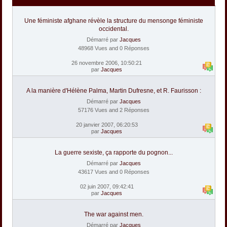
Une féministe afghane révèle la structure du mensonge féministe
occidental.
Démarré par
Jacques
48968 Vues and 0 Réponses
26 novembre 2006, 10:50:21
par
Jacques
A la manière d'Hélène Palma, Martin Dufresne, et R. Faurisson :
Démarré par
Jacques
57176 Vues and 2 Réponses
20 janvier 2007, 06:20:53
par
Jacques
La guerre sexiste, ça rapporte du pognon...
Démarré par
Jacques
43617 Vues and 0 Réponses
02 juin 2007, 09:42:41
par
Jacques
The war against men.
Démarré par
Jacques