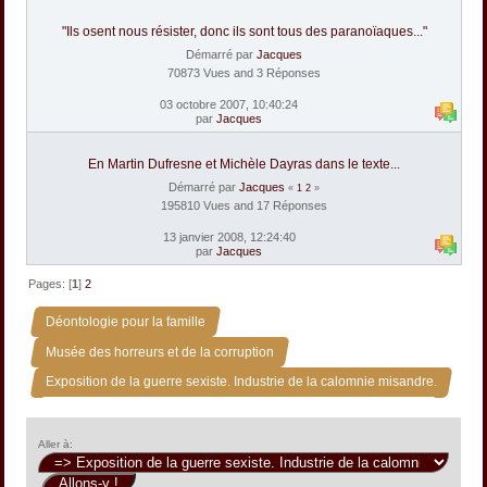
"Ils osent nous résister, donc ils sont tous des paranoïaques..."
Démarré par
Jacques
70873 Vues and 3 Réponses
03 octobre 2007, 10:40:24
par
Jacques
En Martin Dufresne et Michèle Dayras dans le texte...
Démarré par
Jacques
«
1
2
»
195810 Vues and 17 Réponses
13 janvier 2008, 12:24:40
par
Jacques
Pages: [
1
]
2
»
Déontologie pour la famille
»
Musée des horreurs et de la corruption
Exposition de la guerre sexiste. Industrie de la calomnie misandre.
Aller à: