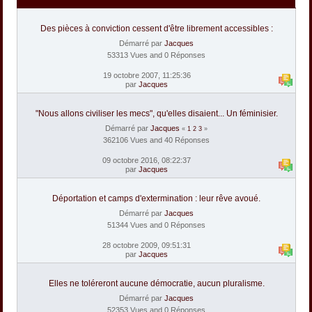
Des pièces à conviction cessent d'être librement accessibles :
Démarré par
Jacques
53313 Vues and 0 Réponses
19 octobre 2007, 11:25:36
par
Jacques
"Nous allons civiliser les mecs", qu'elles disaient... Un féminisier.
Démarré par
Jacques
«
1
2
3
»
362106 Vues and 40 Réponses
09 octobre 2016, 08:22:37
par
Jacques
Déportation et camps d'extermination : leur rêve avoué.
Démarré par
Jacques
51344 Vues and 0 Réponses
28 octobre 2009, 09:51:31
par
Jacques
Elles ne toléreront aucune démocratie, aucun pluralisme.
Démarré par
Jacques
52353 Vues and 0 Réponses