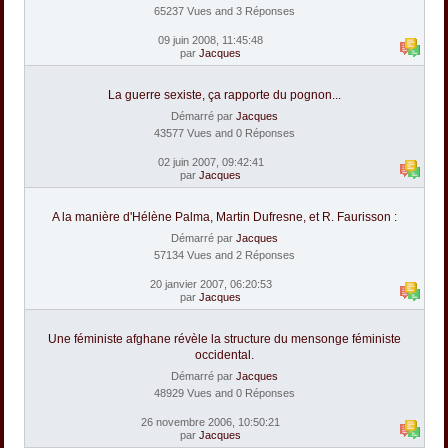
65237 Vues and 3 Réponses
09 juin 2008, 11:45:48
par
Jacques
La guerre sexiste, ça rapporte du pognon...
Démarré par
Jacques
43577 Vues and 0 Réponses
02 juin 2007, 09:42:41
par
Jacques
A la manière d'Hélène Palma, Martin Dufresne, et R. Faurisson :
Démarré par
Jacques
57134 Vues and 2 Réponses
20 janvier 2007, 06:20:53
par
Jacques
Une féministe afghane révèle la structure du mensonge féministe
occidental.
Démarré par
Jacques
48929 Vues and 0 Réponses
26 novembre 2006, 10:50:21
par
Jacques